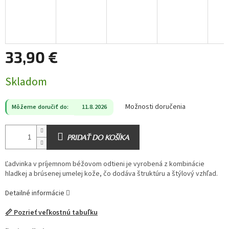
33,90 €
Jednotková
Skladom
cena:
Možnosti doručenia
Môžeme doručiť do:
11.8.2026
PRIDAŤ DO KOŠÍKA
Ľadvinka v príjemnom béžovom odtieni je vyrobená z kombinácie
hladkej a brúsenej umelej kože, čo dodáva štruktúru a štýlový vzhľad.
Detailné informácie
📏 Pozrieť veľkostnú tabuľku