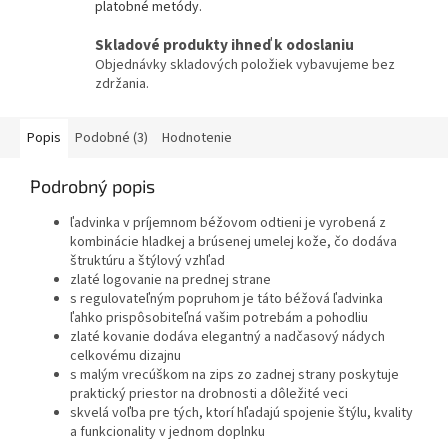
platobné metódy.
Skladové produkty ihneď k odoslaniu
Objednávky skladových položiek vybavujeme bez
zdržania.
Popis
Podobné (3)
Hodnotenie
Podrobný popis
ľadvinka v príjemnom béžovom odtieni je vyrobená z
kombinácie hladkej a brúsenej umelej kože, čo dodáva
štruktúru a štýlový vzhľad
zlaté logovanie na prednej strane
s regulovateľným popruhom je táto béžová ľadvinka
ľahko prispôsobiteľná vašim potrebám a pohodliu
zlaté kovanie dodáva elegantný a nadčasový nádych
celkovému dizajnu
s malým vrecúškom na zips zo zadnej strany poskytuje
praktický priestor na drobnosti a dôležité veci
skvelá voľba pre tých, ktorí hľadajú spojenie štýlu, kvality
a funkcionality v jednom doplnku