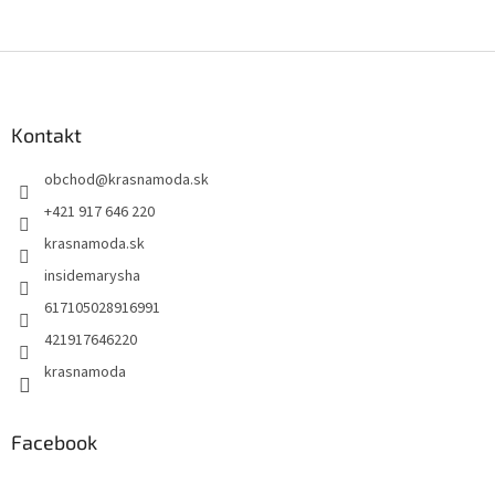
Z
á
p
ä
Kontakt
t
obchod
@
krasnamoda.sk
i
e
+421 917 646 220
krasnamoda.sk
insidemarysha
617105028916991
421917646220
krasnamoda
Facebook