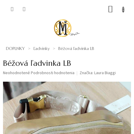
Prejsť
NÁKUP
na
obsah
KOŠÍK
DOPLNKY
Ľadvinky
Béžová ľadvinka LB
Béžová ľadvinka LB
Priemerné
Neohodnotené
Podrobnosti hodnotenia
Značka:
Laura Biaggi
hodnotenie
produktu
je
0,0
z
5
hviezdičiek.