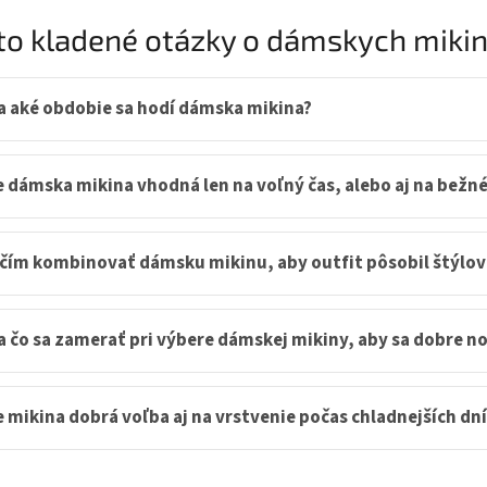
v
to kladené otázky o dámskych miki
l
á
d
a
Na aké obdobie sa hodí dámska mikina?
c
i
e
p
Je dámska mikina vhodná len na voľný čas, alebo aj na bež
r
v
k
S čím kombinovať dámsku mikinu, aby outfit pôsobil štýlovo
y
v
ý
p
a čo sa zamerať pri výbere dámskej mikiny, aby sa dobre no
i
s
u
e mikina dobrá voľba aj na vrstvenie počas chladnejších dn