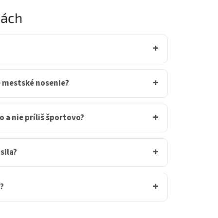
nách
né mestské nosenie?
 a nie príliš športovo?
sila?
í?