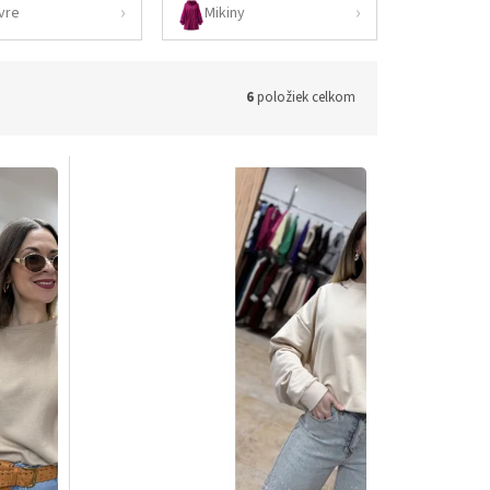
vre
Mikiny
6
položiek celkom