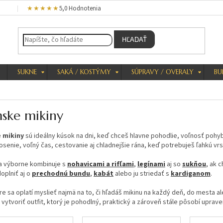
★★★★★
5,0 Hodnotenia
HĽADAŤ
SUKNE
SAKÁ / KOSTÝMY
SÚPRAVY / OVERALY
BU
ske mikiny
 mikiny
sú ideálny kúsok na dni, keď chceš hlavne pohodlie, voľnosť pohy
senie, voľný čas, cestovanie aj chladnejšie rána, keď potrebuješ ľahkú vr
sa výborne kombinuje s
nohavicami a rifľami
,
legínami
aj so
sukňou
, ak 
oplniť aj o
prechodnú bundu
,
kabát
alebo ju striedať s
kardiganom
.
re sa oplatí myslieť najmä na to, či hľadáš mikinu na každý deň, do mesta a
ytvoriť outfit, ktorý je pohodlný, praktický a zároveň stále pôsobí uprave