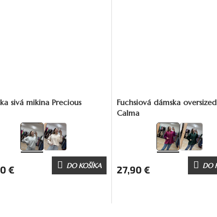
a sivá mikina Precious
Fuchsiová dámska oversized
Calma
DO KOŠÍKA
DO 
0 €
27,90 €
O