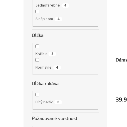
Jednofarebné
4
S nápisom
4
Dĺžka
Krátke
2
Dámsk
Normálne
4
Dĺžka rukáva
39,9
Dlhý rukáv
6
Požadované vlastnosti