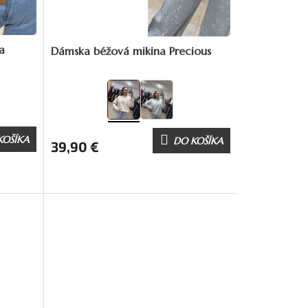
a
Dámska béžová mikina Precious
KOŠÍKA
DO KOŠÍKA
39,90 €