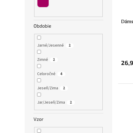
v
Dámsk
Obdobie
Jarné/Jesenné
2
Zimné
2
26,
Celoročné
4
Jeseň/Zima
2
Jar/Jeseň/Zima
2
Vzor