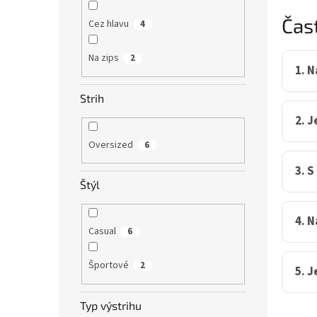
Čas
Cez hlavu
4
Na zips
2
1. 
Strih
2. 
Oversized
6
3. 
Štýl
4. N
Casual
6
Športové
2
5. J
Typ výstrihu