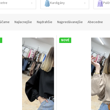
vetre
Kardigány
Puló
účame
Najlacnejšie
Najdrahšie
Najpredávanejšie
Abecedne
É
NOVÉ