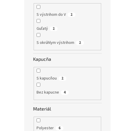
S výstrihom do V
2
Guľatý
2
S okrúhlym výstrihom
2
Kapucňa
S kapucňou
2
Bez kapucne
4
Materiál
Polyester
6