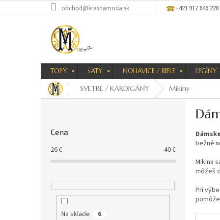
Prejsť
obchod@krasnamoda.sk
+421 917 646 220
na
obsah
TOPY
ŠATY
NOHAVICE / RIFLE
LEGÍNY
SVETRE / KARDIGÁNY
Mikiny
B
Dám
o
č
Cena
Dámske
n
bežné no
ý
26
€
40
€
p
Mikina 
a
môžeš d
n
e
Pri výbe
pomôže v
l
Na sklade
6