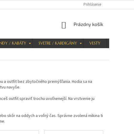
Prihlásenie
NÁKUPNÝ
Prázdny košík
KOŠÍK
NDY / KABÁTY
SVETRE / KARDIGÁNY
VESTY
KRAŤASY
bu a outfit bez zbytočného premýšľania. Hodia sa na
stvu navyše.
chceš outfit spraviť trochu uvoľnenejší. Na vrstvenie ju
lebo skôr na oddych a voľný čas. Správne zvolená mikina ti
ne.