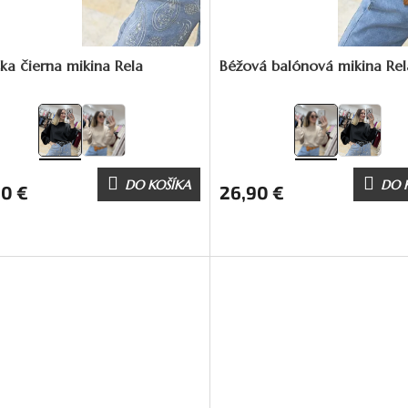
a čierna mikina Rela
Béžová balónová mikina Rel
DO KOŠÍKA
DO 
90 €
26,90 €