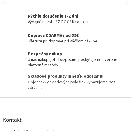
u
Rýchle doručenie 1-2 dni
Výdajné miesto / Z-BOX / Na adresu
Doprava ZDARMA nad 59€
Ušetrite pri doprave pri väčšom nákupe.
Bezpečný nákup
U nás nakupujete bezpečne, poskytujeme overené
platobné metódy.
Skladové produkty ihneď k odoslaniu
Objednávky skladových položiek vybavujeme bez
zdržania.
Z
á
p
ä
Kontakt
t