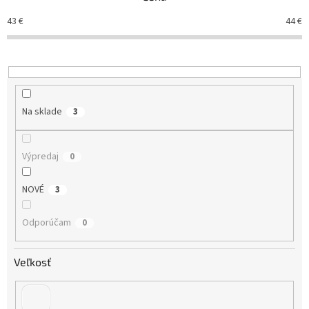
p
r
43
€
44
€
o
d
u
k
t
o
Na sklade
3
v
Výpredaj
0
NOVÉ
3
Odporúčam
0
Veľkosť