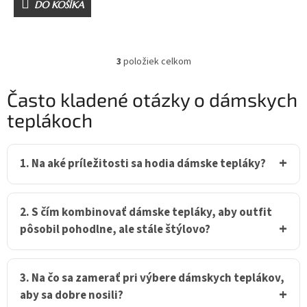
DO KOŠÍKA
3
položiek celkom
O
v
l
Často kladené otázky o dámskych
á
teplákoch
d
a
c
i
1. Na aké príležitosti sa hodia dámske tepláky?
e
p
r
v
2. S čím kombinovať dámske tepláky, aby outfit
k
pôsobil pohodlne, ale stále štýlovo?
y
v
ý
p
3. Na čo sa zamerať pri výbere dámskych teplákov,
i
aby sa dobre nosili?
s