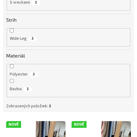
S vreckami
3
Strih
Wide Leg
3
Materiál
Polyester
3
Bavlna
3
Zobrazených položiek:
3
V
NOVÉ
NOVÉ
ý
p