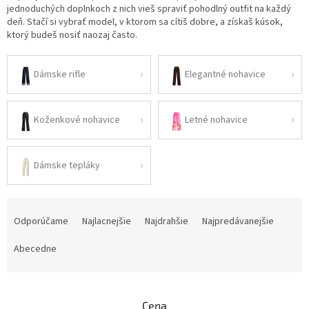
jednoduchých doplnkoch z nich vieš spraviť pohodlný outfit na každý
deň. Stačí si vybrať model, v ktorom sa cítiš dobre, a získaš kúsok,
ktorý budeš nosiť naozaj často.
Dámske rifle
Elegantné nohavice
Koženkové nohavice
Letné nohavice
Dámske tepláky
R
a
Odporúčame
Najlacnejšie
Najdrahšie
Najpredávanejšie
d
e
Abecedne
n
i
e
Cena