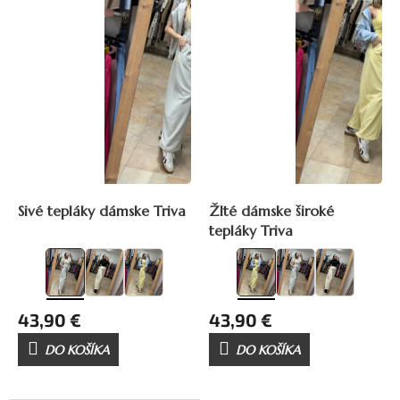
i
s
p
r
o
d
u
k
t
o
v
Sivé tepláky dámske Triva
Žlté dámske široké
tepláky Triva
43,90 €
43,90 €
DO KOŠÍKA
DO KOŠÍKA