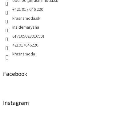
obchod
@
krasnamoda.sk
i
e
+421 917 646 220
krasnamoda.sk
insidemarysha
617105028916991
421917646220
krasnamoda
Facebook
Instagram