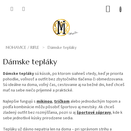
Prejsť
NÁKUP
na
obsah
KOŠÍK
NOHAVICE / RIFLE
Dámske tepláky
Dámske tepláky
Dámske tepláky
sú kúsok, po ktorom siahneš vtedy, keď je priorita
pohodlie, voľnosť a outfit bez zbytočného tlačenia či obmedzovania.
Sú ideálne na doma, voľný čas, cestovanie aj na bežné dni, keď chceš
mať na sebe niečo príjemné a praktické.
Najlepšie fungujú s
mikinou
,
tričkom
alebo jednoduchým topom a
podľa kombinácie môžu pôsobiť športovo aj mestsky. Ak chceš
zladený outfit bez rozmýšľania, pozri si aj
športové súpravy
, kde k
sebe jednotlivé kúsky prirodzene sedia.
Tepláky už dávno nepatria len na doma – pri správnom strihu a