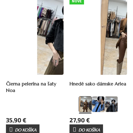
NOVÉ
ý
p
i
s
p
r
o
d
u
k
t
o
v
Čierna pelerína na šaty
Hnedé sako dámske Arlea
Noa
35,90 €
27,90 €
DO KOŠÍKA
DO KOŠÍKA