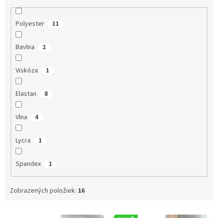
Polyester
11
Bavlna
2
Viskóza
1
Elastan
8
Vlna
4
Lycra
1
Spandex
1
Zobrazených položiek:
16
V