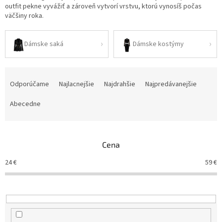
outfit pekne vyvážiť a zároveň vytvorí vrstvu, ktorú vynosíš počas
väčšiny roka.
Dámske saká
Dámske kostýmy
R
a
Odporúčame
Najlacnejšie
Najdrahšie
Najpredávanejšie
d
e
Abecedne
n
i
e
Cena
p
r
24
€
59
€
o
d
u
k
t