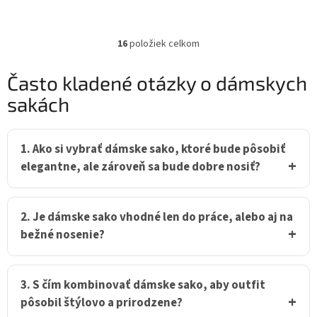
16
položiek celkom
O
v
l
Často kladené otázky o dámskych
á
sakách
d
a
c
i
1. Ako si vybrať dámske sako, ktoré bude pôsobiť
e
elegantne, ale zároveň sa bude dobre nosiť?
p
r
v
k
2. Je dámske sako vhodné len do práce, alebo aj na
y
bežné nosenie?
v
ý
p
i
3. S čím kombinovať dámske sako, aby outfit
s
pôsobil štýlovo a prirodzene?
u