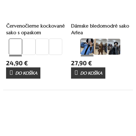
Červenočierne kockované
Dámske bledomodré sako
sako s opaskom
Arlea
24,90 €
27,90 €
DO KOŠÍKA
DO KOŠÍKA