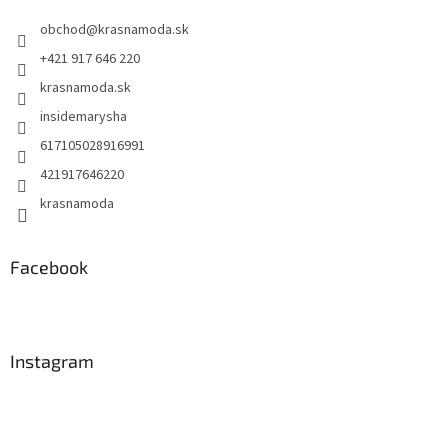
t
obchod
@
krasnamoda.sk
i
e
+421 917 646 220
krasnamoda.sk
insidemarysha
617105028916991
421917646220
krasnamoda
Facebook
Instagram