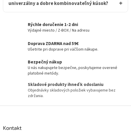
univerzálny a dobre kombinovateľný kúsok?
Rýchle doručenie 1-2 dni
Výdajné miesto / Z-BOX / Na adresu
Doprava ZDARMA nad 59€
Ušetrite pri doprave pri väčšom nákupe.
Bezpečný nákup
U nás nakupujete bezpečne, poskytujeme overené
platobné metódy.
Skladové produkty ihneď k odoslaniu
Objednávky skladových položiek vybavujeme bez
zdržania.
Z
á
p
ä
Kontakt