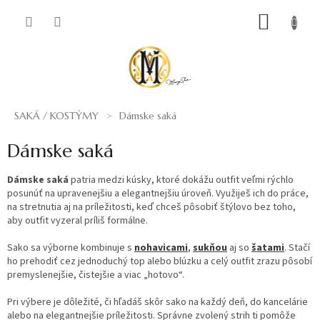
Prejsť
NÁKUP
na
obsah
KOŠÍK
SAKÁ / KOSTÝMY
Dámske saká
Dámske saká
Dámske saká
patria medzi kúsky, ktoré dokážu outfit veľmi rýchlo
posunúť na upravenejšiu a elegantnejšiu úroveň. Využiješ ich do práce,
na stretnutia aj na príležitosti, keď chceš pôsobiť štýlovo bez toho,
aby outfit vyzeral príliš formálne.
Sako sa výborne kombinuje s
nohavicami
,
sukňou
aj so
šatami
. Stačí
ho prehodiť cez jednoduchý top alebo blúzku a celý outfit zrazu pôsobí
premyslenejšie, čistejšie a viac „hotovo“.
Pri výbere je dôležité, či hľadáš skôr sako na každý deň, do kancelárie
alebo na elegantnejšie príležitosti. Správne zvolený strih ti pomôže