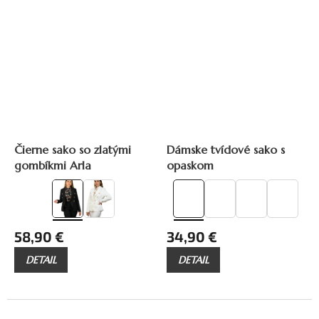
Čierne sako so zlatými
Dámske tvídové sako s
gombíkmi Arla
opaskom
58,90 €
34,90 €
DETAIL
DETAIL