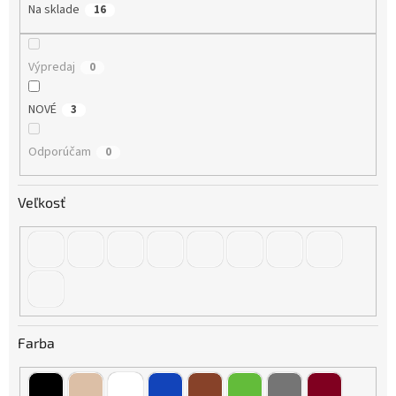
o
Na sklade
16
v
Výpredaj
0
NOVÉ
3
Odporúčam
0
Veľkosť
Farba