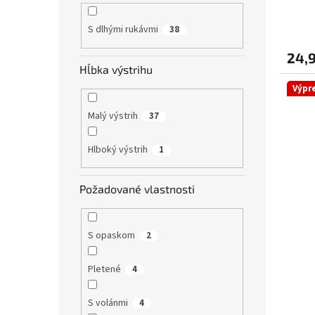
S dlhými rukávmi
38
24,
Hĺbka výstrihu
Výpr
Malý výstrih
37
Hlboký výstrih
1
Požadované vlastnosti
S opaskom
2
Pletené
4
S volánmi
4