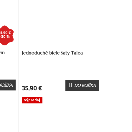
35,90 €
–30 %
hým
Jednoduché biele šaty Talea
KOŠÍKA
DO KOŠÍKA
35,90 €
Výpredaj