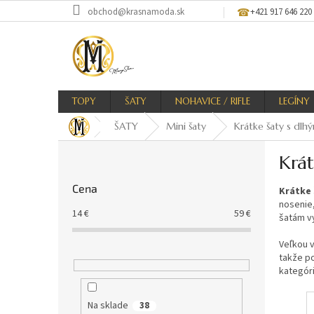
Prejsť
obchod@krasnamoda.sk
+421 917 646 220
na
obsah
TOPY
ŠATY
NOHAVICE / RIFLE
LEGÍNY
ŠATY
Mini šaty
Krátke šaty s dlh
B
Krá
o
č
Cena
Krátke 
n
nosenie,
ý
14
€
59
€
šatám v
p
a
Veľkou v
n
takže po
e
kategór
l
Na sklade
38