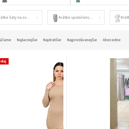
Krátke šaty na svadbu
Krátke spoločenské šaty
Krát
účame
Najlacnejšie
Najdrahšie
Najpredávanejšie
Abecedne
edaj