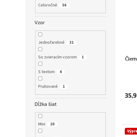
Celoročné
36
Vzor
Jednofarebné
31
So zvieracím vzorom
1
Čiern
S textom
4
Pruhované
1
35,9
Dĺžka šiat
Mini
20
Výpr