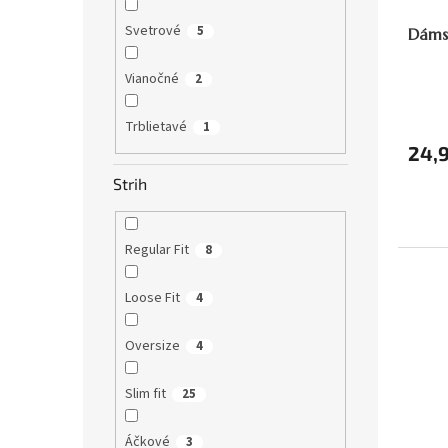
Svetrové
5
Dáms
Vianočné
2
Trblietavé
1
24,
Strih
Regular Fit
8
Loose Fit
4
Oversize
4
Slim fit
25
Áčkové
3