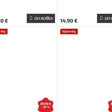
DO KOŠÍKA
DO 
90 €
14,90 €
edaj
Výpredaj
29,90 €
–16 %