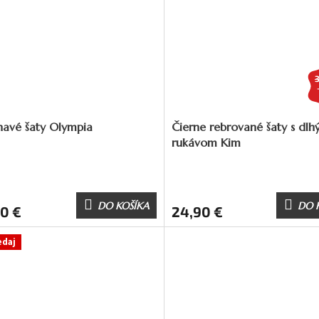
ehavé šaty Olympia
Čierne rebrované šaty s dl
rukávom Kim
DO KOŠÍKA
DO 
0 €
24,90 €
edaj