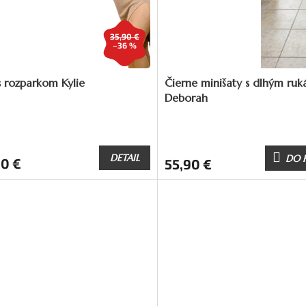
35,90 €
–36 %
s rozparkom Kylie
Čierne minišaty s dlhým ru
Deborah
DETAIL
DO 
90 €
55,90 €