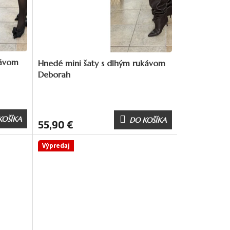
kávom
Hnedé mini šaty s dlhým rukávom
Deborah
KOŠÍKA
DO KOŠÍKA
55,90 €
Výpredaj