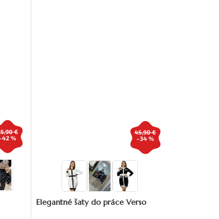
25,90 €
45,90 €
–42 %
–34 %
Elegantné šaty do práce Verso