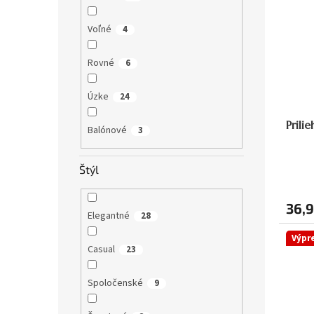
Voľné
4
Rovné
6
Úzke
24
Prili
Balónové
3
Štýl
36,9
Elegantné
28
Výpr
Casual
23
Spoločenské
9