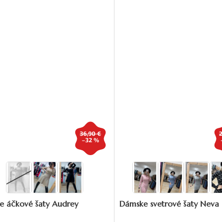
36,90 €
–32 %
e áčkové šaty Audrey
Dámske svetrové šaty Neva