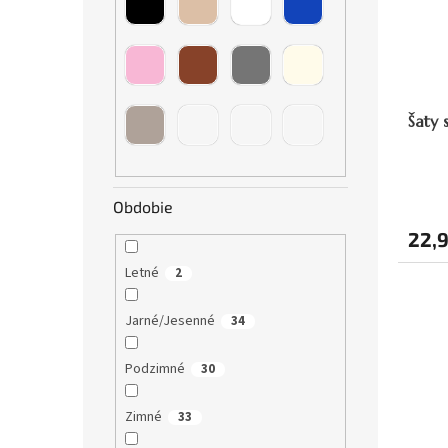
o
v
Šaty 
Obdobie
22,
Letné
2
Jarné/Jesenné
34
Podzimné
30
Zimné
33