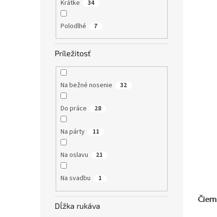
Krátke
34
Polodlhé
7
Príležitosť
Na bežné nosenie
32
Do práce
28
Na párty
11
Na oslavu
21
Na svadbu
1
Čiern
Dĺžka rukáva