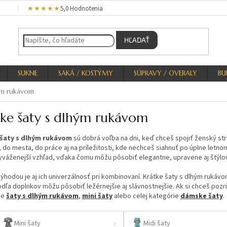
★★★★★
5,0 Hodnotenia
HĽADAŤ
SUKNE
SAKÁ / KOSTÝMY
SÚPRAVY / OVERALY
BU
ým rukávom
tke šaty s dlhým rukávom
šaty s dlhým rukávom
sú dobrá voľba na dni, keď chceš spojiť ženský str
 do mesta, do práce aj na príležitosti, kde nechceš siahnuť po úplne letn
yváženejší vzhľad, vďaka čomu môžu pôsobiť elegantne, upravene aj štýlo
ýhodou je aj ich univerzálnosť pri kombinovaní. Krátke šaty s dlhým rukávo
dľa doplnkov môžu pôsobiť ležérnejšie aj slávnostnejšie. Ak si chceš poz
ie
šaty s dlhým rukávom
,
mini šaty
alebo celej kategórie
dámske šaty
.
Mini šaty
Midi šaty