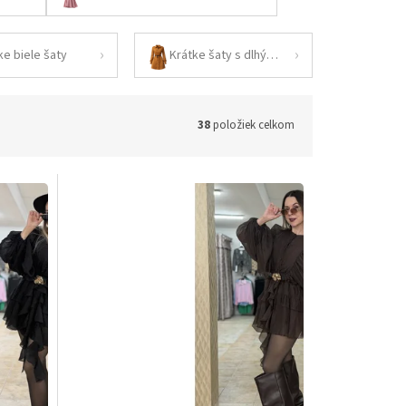
ke biele šaty
Krátke šaty s dlhým rukávom
38
položiek celkom