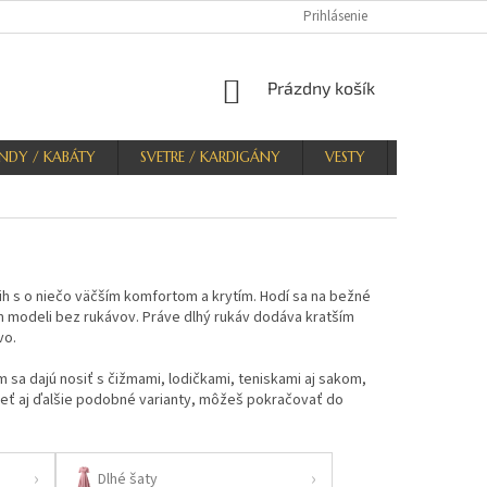
Prihlásenie
NÁKUPNÝ
Prázdny košík
KOŠÍK
NDY / KABÁTY
SVETRE / KARDIGÁNY
VESTY
KRAŤASY
ih s o niečo väčším komfortom a krytím. Hodí sa na bežné
om modeli bez rukávov. Práve dlhý rukáv dodáva kratším
vo.
m sa dajú nosiť s čižmami, lodičkami, teniskami aj sakom,
rieť aj ďalšie podobné varianty, môžeš pokračovať do
Dlhé šaty