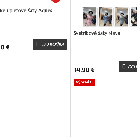
ke úpletové šaty Agnes
Svetríkové šaty Neva
DO KOŠÍKA
90 €
DO 
14,90 €
Výpredaj