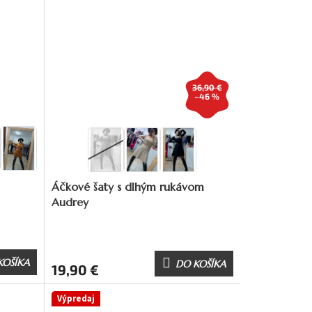
36,90 €
–46 %
Áčkové šaty s dlhým rukávom
Audrey
KOŠÍKA
DO KOŠÍKA
19,90 €
Výpredaj