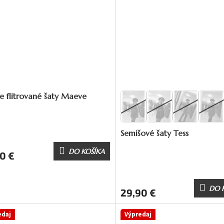
e flitrované šaty Maeve
Semišové šaty Tess
DO KOŠÍKA
0 €
DO 
29,90 €
edaj
Výpredaj