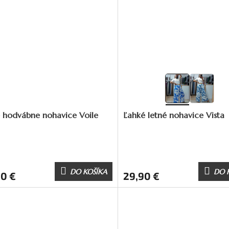
 hodvábne nohavice Voile
Ľahké letné nohavice Vista
DO KOŠÍKA
DO 
90 €
29,90 €