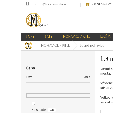
Prejsť
obchod@krasnamoda.sk
+421 917 646 220
na
obsah
TOPY
ŠATY
NOHAVICE / RIFLE
LEGÍNY
NOHAVICE / RIFLE
Letné nohavice
B
Let
o
č
Cena
Letné n
n
mesta, n
ý
19
€
39
€
p
Výborne
a
kúsku vi
n
e
Veľkou v
vybrať s
l
Na sklade
18