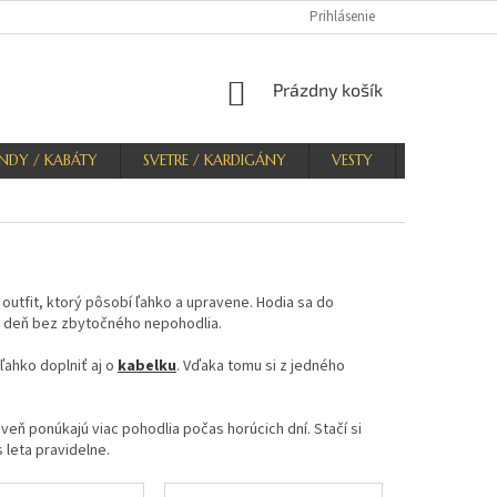
Prihlásenie
NÁKUPNÝ
Prázdny košík
KOŠÍK
NDY / KABÁTY
SVETRE / KARDIGÁNY
VESTY
KRAŤASY
outfit, ktorý pôsobí ľahko a upravene. Hodia sa do
lý deň bez zbytočného nepohodlia.
ľahko doplniť aj o
kabelku
. Vďaka tomu si z jedného
veň ponúkajú viac pohodlia počas horúcich dní. Stačí si
 leta pravidelne.