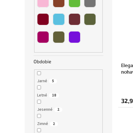
t
v
o
v
Obdobie
Eleg
noha
Jarné
5
Letné
18
32,9
Jesenné
2
Zimné
2