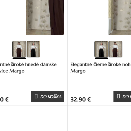
antné široké hnedé dámske
Elegantné čierne široké noh
vice Margo
Margo
DO KOŠÍKA
DO 
0 €
32,90 €