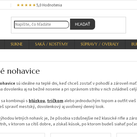
★★★★★
5,0 Hodnotenia
HĽADAŤ
SUKNE
SAKÁ / KOSTÝMY
SÚPRAVY / OVERALY
BU
né nohavice
ohavice
sú ideálne na teplé dni, keď chceš zostať v pohodlí a zároveň mať 
a dovolenku aj na bežné nosenie a pri správnom strihu v nich zvládneš ce
 sa kombinujú s
blúzkou
,
tričkom
alebo jednoduchým topom a outfit vieš 
eš spraviť mestský, dovolenkový aj uvoľnený denný look.
ýhodou letných nohavíc je, že pôsobia vzdušnejšie než klasické rifle a záro
trih, v ktorom sa cítiš dobre, a získaš kúsok, po ktorom budeš siahať počas