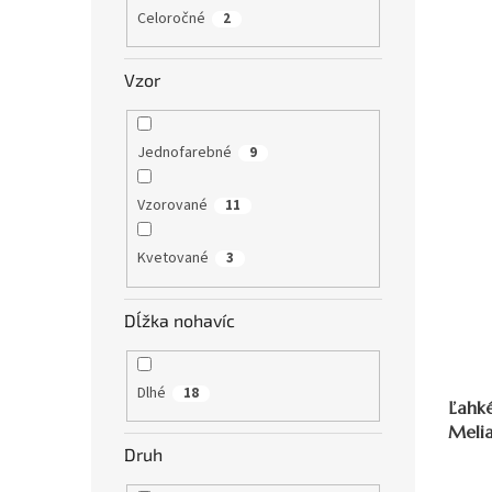
Celoročné
2
Vzor
Jednofarebné
9
Vzorované
11
Kvetované
3
Dĺžka nohavíc
Dlhé
18
Ľahk
Meli
Druh