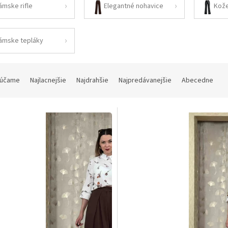
ámske rifle
Elegantné nohavice
ámske tepláky
účame
Najlacnejšie
Najdrahšie
Najpredávanejšie
Abecedne