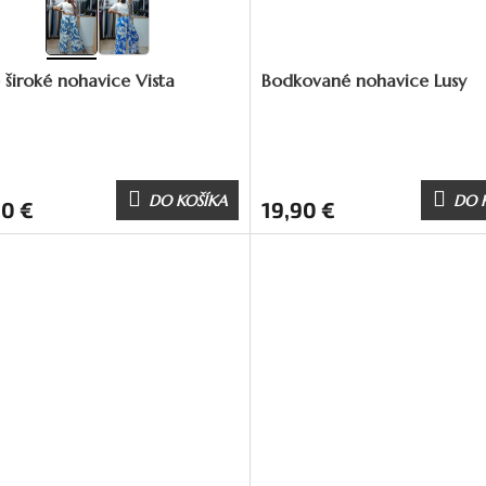
 široké nohavice Vista
Bodkované nohavice Lusy
DO KOŠÍKA
DO 
90 €
19,90 €