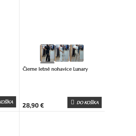
Čierne letné nohavice Lunary
KOŠÍKA
DO KOŠÍKA
28,90 €