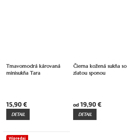
až
25,90 €
–38 %
29,90 €
–33 %
Tmavomodrá károvaná
Čierna kožená sukňa so
minisukňa Tara
zlatou sponou
15,90 €
19,90 €
od
DETAIL
DETAIL
Výpredaj