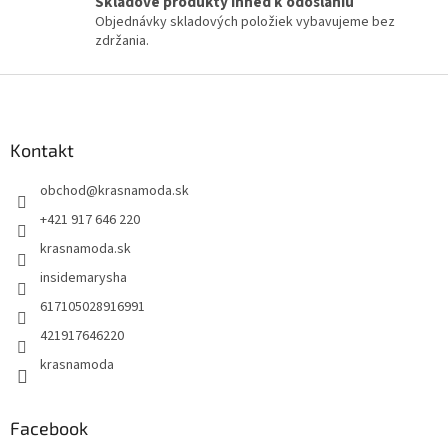
Skladové produkty ihneď k odoslaniu
Objednávky skladových položiek vybavujeme bez
zdržania.
Z
á
p
ä
Kontakt
t
obchod
@
krasnamoda.sk
i
e
+421 917 646 220
krasnamoda.sk
insidemarysha
617105028916991
421917646220
krasnamoda
Facebook