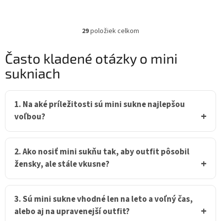
29
položiek celkom
O
v
l
Často kladené otázky o mini
á
sukniach
d
a
c
i
1. Na aké príležitosti sú mini sukne najlepšou
e
voľbou?
p
r
v
k
2. Ako nosiť mini sukňu tak, aby outfit pôsobil
y
žensky, ale stále vkusne?
v
ý
p
i
3. Sú mini sukne vhodné len na leto a voľný čas,
s
alebo aj na upravenejší outfit?
u