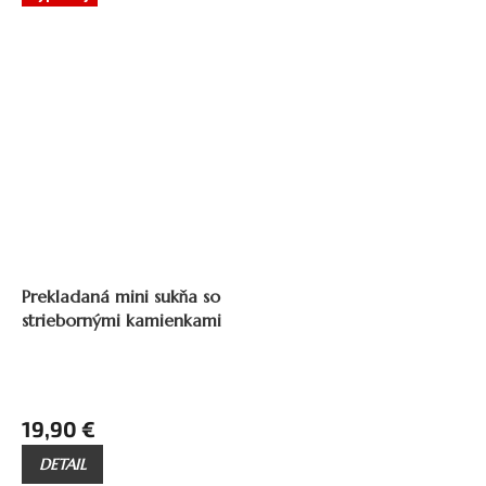
29,90 €
–33 %
Prekladaná mini sukňa so
striebornými kamienkami
19,90 €
DETAIL