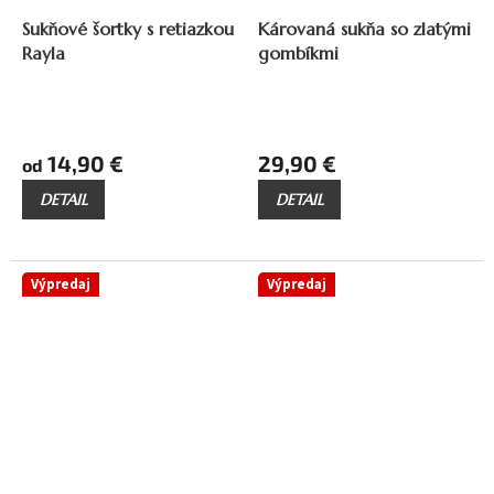
až
25,90 €
–42 %
Sukňové šortky s retiazkou
Károvaná sukňa so zlatými
Rayla
gombíkmi
14,90 €
29,90 €
od
DETAIL
DETAIL
Výpredaj
Výpredaj