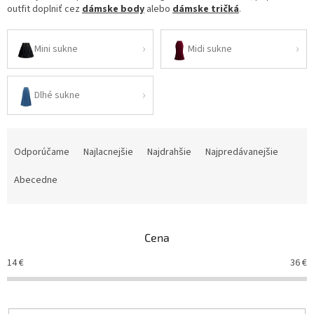
outfit doplniť cez
dámske body
alebo
dámske tričká
.
Mini sukne
Midi sukne
Dlhé sukne
R
a
Odporúčame
Najlacnejšie
Najdrahšie
Najpredávanejšie
d
e
Abecedne
n
i
e
Cena
p
r
14
€
36
€
o
d
u