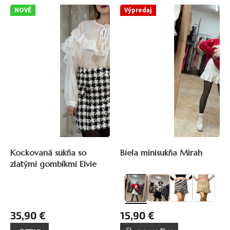
V
NOVÉ
Výpredaj
ý
p
i
s
p
r
o
d
u
k
t
o
19,90 €
–20 %
v
Kockovaná sukňa so
Biela minisukňa Mirah
zlatými gombíkmi Elvie
35,90 €
15,90 €