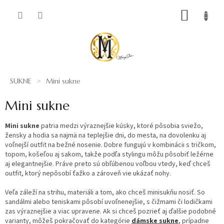
Prejsť
NÁKUP
na
obsah
KOŠÍK
SUKNE
Mini sukne
Mini sukne
Mini sukne
patria medzi výraznejšie kúsky, ktoré pôsobia sviežo,
žensky a hodia sa najmä na teplejšie dni, do mesta, na dovolenku aj
voľnejší outfit na bežné nosenie. Dobre fungujú v kombinácii s tričkom,
topom, košeľou aj sakom, takže podľa stylingu môžu pôsobiť ležérne
aj elegantnejšie. Práve preto sú obľúbenou voľbou vtedy, keď chceš
outfit, ktorý nepôsobí ťažko a zároveň vie ukázať nohy.
Veľa záleží na strihu, materiáli a tom, ako chceš minisukňu nosiť. So
sandálmi alebo teniskami pôsobí uvoľnenejšie, s čižmami či lodičkami
zas výraznejšie a viac upravene. Ak si chceš pozrieť aj ďalšie podobné
varianty, môžeš pokračovať do kategórie
dámske sukne
, prípadne