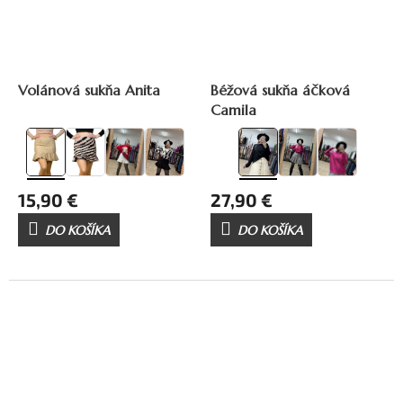
24,90 €
–36 %
Volánová sukňa Anita
Béžová sukňa áčková
Camila
15,90 €
27,90 €
DO KOŠÍKA
DO KOŠÍKA