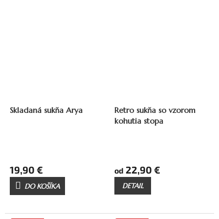
až
29,90 €
–33 %
35,90 €
–36 %
Skladaná sukňa Arya
Retro sukňa so vzorom
kohutia stopa
19,90 €
22,90 €
od
DETAIL
DO KOŠÍKA