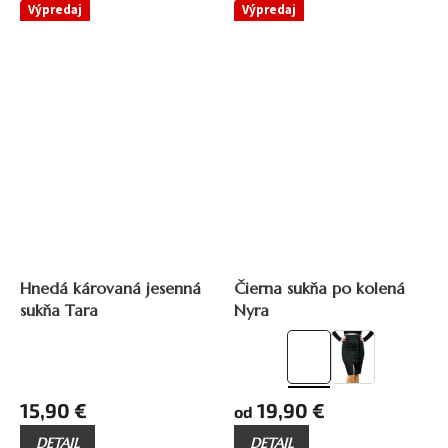
Výpredaj
Výpredaj
až
25,90 €
–38 %
24,90 €
–20 %
Hnedá károvaná jesenná
Čierna sukňa po kolená
sukňa Tara
Nyra
15,90 €
19,90 €
od
DETAIL
DETAIL