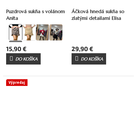
24,90 €
–36 %
Puzdrová sukňa s volánom
Áčková hnedá sukňa so
Anita
zlatými detailami Elisa
15,90 €
29,90 €
DO KOŠÍKA
DO KOŠÍKA
Výpredaj