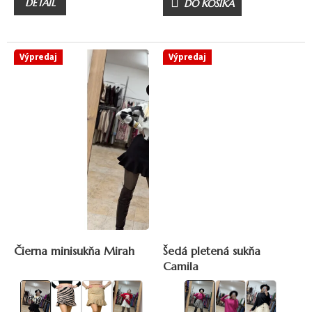
DETAIL
DO KOŠÍKA
Výpredaj
Výpredaj
19,90 €
–20 %
27,90 €
–28 %
Čierna minisukňa Mirah
Šedá pletená sukňa
Camila