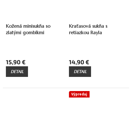
25,90 €
–38 %
25,90 €
–42 %
Kožená minisukňa so
Kraťasová sukňa s
zlatými gombíkmi
retiazkou Rayla
15,90 €
14,90 €
DETAIL
DETAIL
Výpredaj