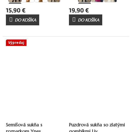
15,90 €
19,90 €
DO KOŠÍKA
DO KOŠÍKA
Výpredaj
24,90 €
–20 %
Semišová sukňa s
Puzdrová sukňa so zlatými
rozparkom Ynes
gombíkmi Liv