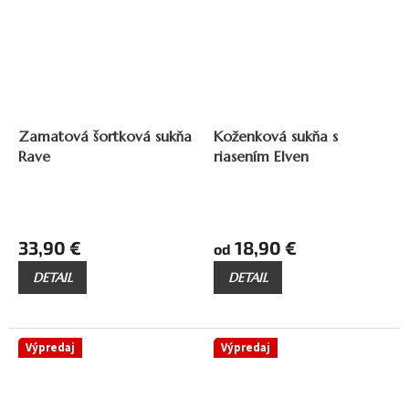
až
24,90 €
–24 %
Zamatová šortková sukňa
Koženková sukňa s
Rave
riasením Elven
33,90 €
18,90 €
od
DETAIL
DETAIL
Výpredaj
Výpredaj