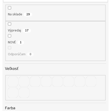
k
t
o
Na sklade
29
v
Výpredaj
17
NOVÉ
1
Odporúčam
0
Veľkosť
Farba