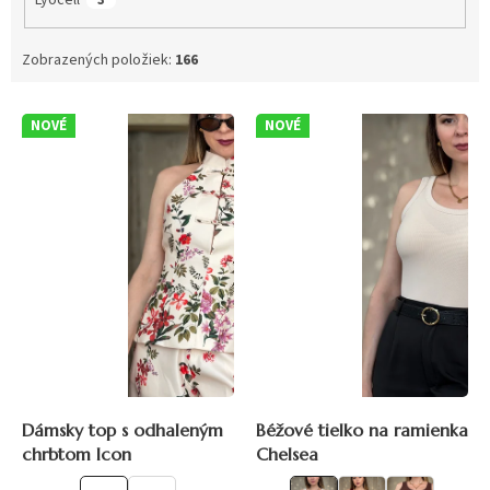
Zobrazených položiek:
166
V
NOVÉ
NOVÉ
ý
p
i
s
p
r
o
d
u
k
t
o
v
Dámsky top s odhaleným
Béžové tielko na ramienka
chrbtom Icon
Chelsea