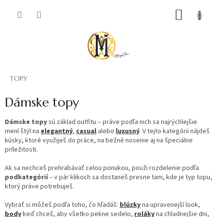
Prejsť
NÁKUP
na
obsah
KOŠÍK
TOPY
Dámske topy
Dámske topy
sú základ outfitu – práve podľa nich sa najrýchlejšie
mení štýl na
elegantný
,
casual
alebo
luxusný
. V tejto kategórii nájdeš
kúsky, ktoré využiješ do práce, na bežné nosenie aj na špeciálne
príležitosti.
Ak sa nechceš prehrabávať celou ponukou, použi rozdelenie podľa
podkategórií
– v pár klikoch sa dostaneš presne tam, kde je typ topu,
ktorý práve potrebuješ.
Vybrať si môžeš podľa toho, čo hľadáš:
blúzky
na upravenejší look,
body
keď chceš, aby všetko pekne sedelo,
roláky
na chladnejšie dni,