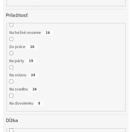
Príležitosť
Na bežné nosenie
16
Do práce
20
Na párty
19
Na oslavu
34
Na svadbu
26
Na dovolenku
8
Dĺžka