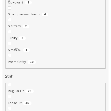
Čipkované
1
S netopierími rukávmi
4
S flitrami
2
Tuniky
3
S mašľou
1
Pre moletky
10
Strih
Regular Fit
76
Loose Fit
46