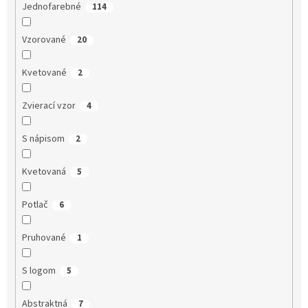
Jednofarebné
114
Vzorované
20
Kvetované
2
Zvierací vzor
4
S nápisom
2
Kvetovaná
5
Potlač
6
Pruhované
1
S logom
5
Abstraktná
7