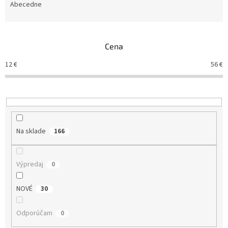
e
Abecedne
n
i
e
Cena
p
r
12
€
56
€
o
d
u
k
t
o
Na sklade
166
v
Výpredaj
0
NOVÉ
30
Odporúčam
0