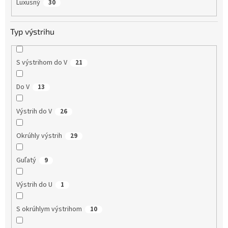
Luxusný
30
Typ výstrihu
S výstrihom do V
21
Do V
13
Výstrih do V
26
Okrúhly výstrih
29
Guľatý
9
Výstrih do U
1
S okrúhlym výstrihom
10