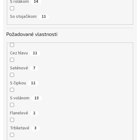
S rolákom
14
So stojačikom
11
Požadované vlastnosti
Cez hlavu
11
Saténové
7
S čipkou
12
S volánom
13
Flanelové
2
Trblietavé
3