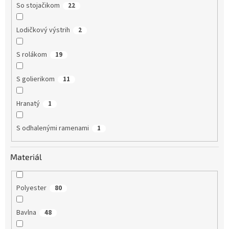
So stojačikom
22
Lodičkový výstrih
2
S rolákom
19
S golierikom
11
Hranatý
1
S odhalenými ramenami
1
Materiál
Polyester
80
Bavlna
48