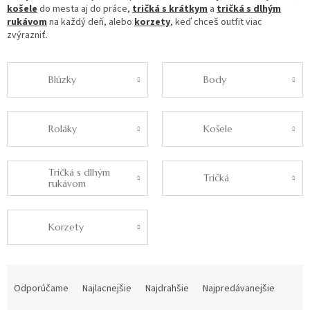
košele
do mesta aj do práce,
tričká s krátkym
a
tričká s dlhým
rukávom
na každý deň, alebo
korzety
, keď chceš outfit viac
zvýrazniť.
Blúzky
Body
Roláky
Košele
Tričká s dlhým
Tričká
rukávom
Korzety
R
a
Odporúčame
Najlacnejšie
Najdrahšie
Najpredávanejšie
d