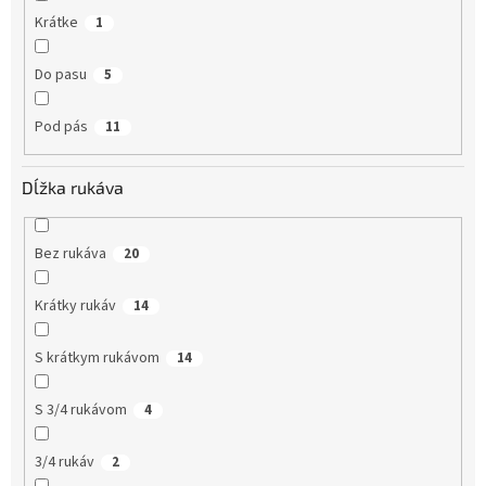
Krátke
1
Do pasu
5
Pod pás
11
Dĺžka rukáva
Bez rukáva
20
Krátky rukáv
14
S krátkym rukávom
14
S 3/4 rukávom
4
3/4 rukáv
2