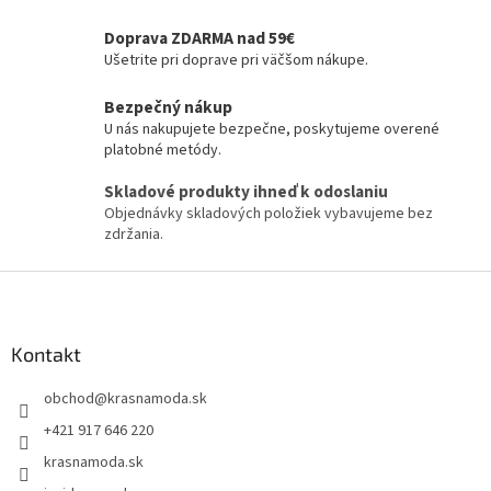
Doprava ZDARMA nad 59€
Ušetrite pri doprave pri väčšom nákupe.
Bezpečný nákup
U nás nakupujete bezpečne, poskytujeme overené
platobné metódy.
Skladové produkty ihneď k odoslaniu
Objednávky skladových položiek vybavujeme bez
zdržania.
Z
á
p
ä
Kontakt
t
obchod
@
krasnamoda.sk
i
e
+421 917 646 220
krasnamoda.sk