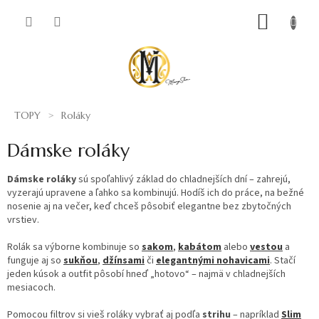
Prejsť
NÁKUP
na
obsah
KOŠÍK
TOPY
Roláky
Dámske roláky
Dámske roláky
sú spoľahlivý základ do chladnejších dní – zahrejú,
vyzerajú upravene a ľahko sa kombinujú. Hodíš ich do práce, na bežné
nosenie aj na večer, keď chceš pôsobiť elegantne bez zbytočných
vrstiev.
Rolák sa výborne kombinuje so
sakom
,
kabátom
alebo
vestou
a
funguje aj so
sukňou
,
džínsami
či
elegantnými nohavicami
. Stačí
jeden kúsok a outfit pôsobí hneď „hotovo“ – najmä v chladnejších
mesiacoch.
Pomocou filtrov si vieš roláky vybrať aj podľa
strihu
– napríklad
Slim