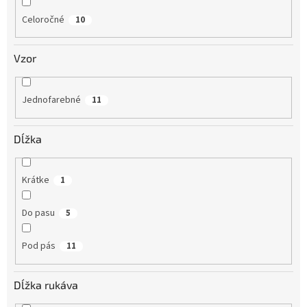
Celoročné
10
Vzor
Jednofarebné
11
Dĺžka
Krátke
1
Do pasu
5
Pod pás
11
Dĺžka rukáva