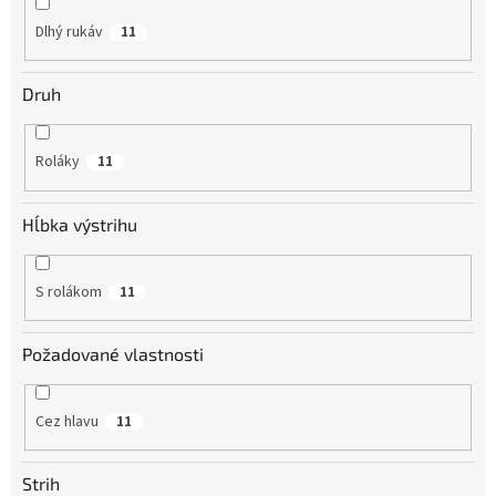
Dlhý rukáv
11
Druh
Roláky
11
Hĺbka výstrihu
S rolákom
11
Požadované vlastnosti
Cez hlavu
11
Strih