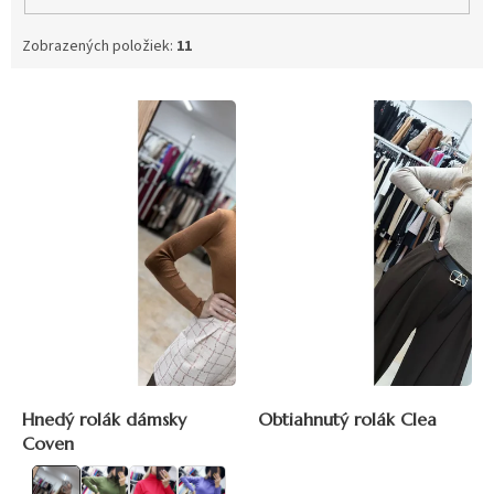
Zobrazených položiek:
11
V
ý
p
i
s
p
r
o
d
u
k
t
o
v
Hnedý rolák dámsky
Obtiahnutý rolák Clea
Coven