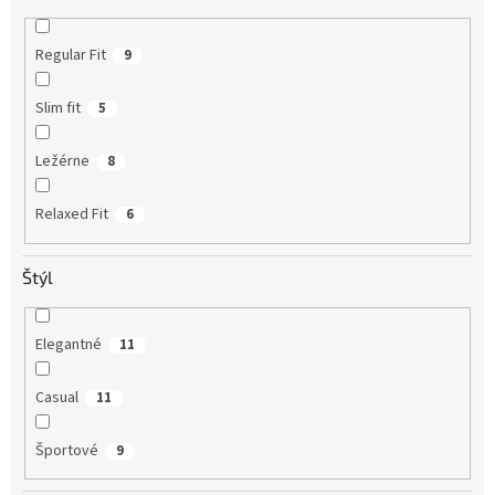
Regular Fit
9
Slim fit
5
Ležérne
8
Relaxed Fit
6
Štýl
Elegantné
11
Casual
11
Športové
9