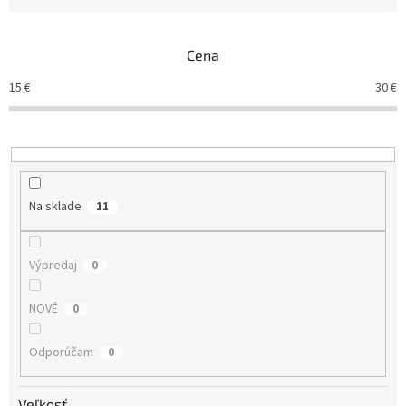
n
i
e
Cena
p
r
15
€
30
€
o
d
u
k
t
o
Na sklade
11
v
Výpredaj
0
NOVÉ
0
Odporúčam
0
Veľkosť