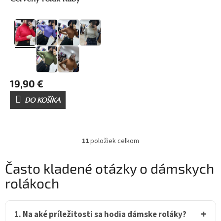
19,90 €
DO KOŠÍKA
11
položiek celkom
O
v
l
Často kladené otázky o dámskych
á
rolákoch
d
a
c
i
1. Na aké príležitosti sa hodia dámske roláky?
e