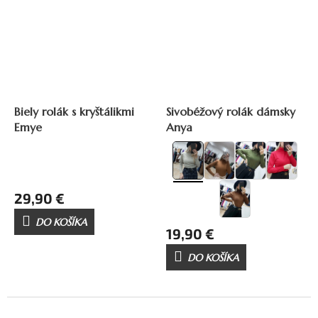
Biely rolák s kryštálikmi
Sivobéžový rolák dámsky
Emye
Anya
29,90 €
DO KOŠÍKA
19,90 €
DO KOŠÍKA