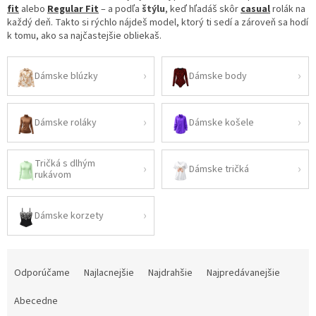
fit
alebo
Regular Fit
– a podľa
štýlu
, keď hľadáš skôr
casual
rolák na
každý deň. Takto si rýchlo nájdeš model, ktorý ti sedí a zároveň sa hodí
k tomu, ako sa najčastejšie obliekaš.
Dámske blúzky
Dámske body
Dámske roláky
Dámske košele
Tričká s dlhým
Dámske tričká
rukávom
Dámske korzety
R
a
Odporúčame
Najlacnejšie
Najdrahšie
Najpredávanejšie
d
e
Abecedne