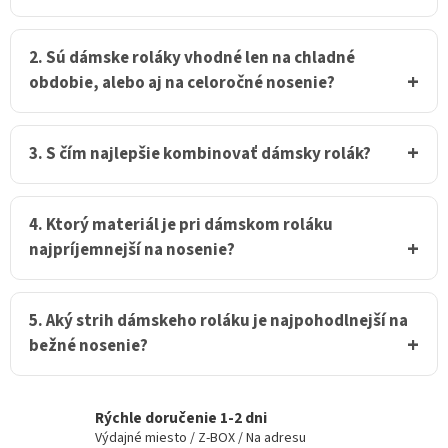
p
r
v
2. Sú dámske roláky vhodné len na chladné
k
obdobie, alebo aj na celoročné nosenie?
y
v
ý
p
3. S čím najlepšie kombinovať dámsky rolák?
i
s
u
4. Ktorý materiál je pri dámskom roláku
najpríjemnejší na nosenie?
5. Aký strih dámskeho roláku je najpohodlnejší na
bežné nosenie?
Rýchle doručenie 1-2 dni
Výdajné miesto / Z-BOX / Na adresu