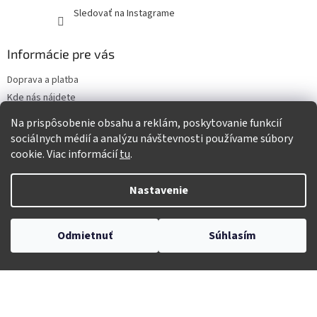
Sledovať na Instagrame
Informácie pre vás
Doprava a platba
Kde nás nájdete
Predajňa Stropkov
Na prispôsobenie obsahu a reklám, poskytovanie funkcií
Napíšte nám
sociálnych médií a analýzu návštevnosti používame súbory
Ako balíme tovar
cookie. Viac informácií
tu
.
Ako nakupovať
Vrátenie tovaru a reklamácie
Nastavenie
Odmietnuť
Súhlasím
Obchodné podmienky
Podmienky ochrany osobných údajov
Zásady používania cookies
Vrátenie tovaru a reklamácie
Tvorba eshopu a SEO optimalizácia