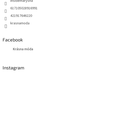
insidemarysha
617105028916991
421917646220
krasnamoda
Facebook
Krásna móda
Instagram