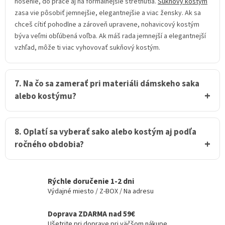
nosenie, do práce aj na formálnejšie stretnutia.
Sukňový kostým
zasa vie pôsobiť jemnejšie, elegantnejšie a viac žensky. Ak sa
chceš cítiť pohodlne a zároveň upravene, nohavicový kostým
býva veľmi obľúbená voľba. Ak máš rada jemnejší a elegantnejší
vzhľad, môže ti viac vyhovovať sukňový kostým.
7. Na čo sa zamerať pri materiáli dámskeho saka
alebo kostýmu?
8. Oplatí sa vyberať sako alebo kostým aj podľa
ročného obdobia?
Rýchle doručenie 1-2 dni
Výdajné miesto / Z-BOX / Na adresu
Doprava ZDARMA nad 59€
Ušetrite pri doprave pri väčšom nákupe.