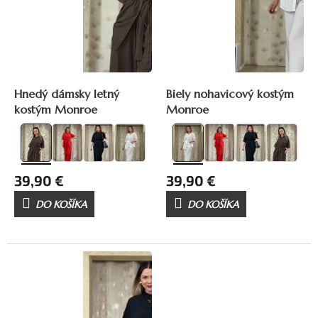
d
u
k
t
o
v
Hnedý dámsky letný
Biely nohavicový kostým
kostým Monroe
Monroe
39,90 €
39,90 €
DO KOŠÍKA
DO KOŠÍKA