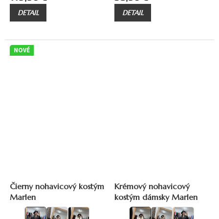
DETAIL
DETAIL
Priemerné
hodnotenie
produktu
NOVÉ
je
5,0
z
5
hviezdičiek.
Čierny nohavicový kostým
Krémový nohavicový
Marlen
kostým dámsky Marlen