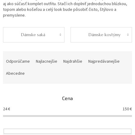
aj ako súčasť komplet outfitu. Stačí ich doplniť jednoduchou blúzkou,
topom alebo košeľou a celý look bude pôsobiť čisto, štýlovo a
premyslene.
Dámske saká
Dámske kostýmy
R
a
Odporúčame
Najlacnejšie
Najdrahšie
Najpredávanejšie
d
e
Abecedne
n
i
e
Cena
p
r
24
€
150
€
o
d
u
k