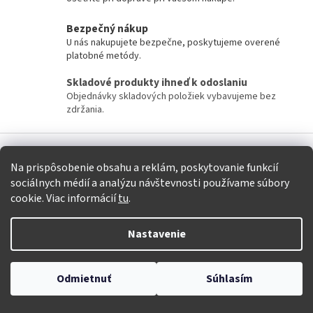
Bezpečný nákup
U nás nakupujete bezpečne, poskytujeme overené
platobné metódy.
Skladové produkty ihneď k odoslaniu
Objednávky skladových položiek vybavujeme bez
zdržania.
Z
á
Na prispôsobenie obsahu a reklám, poskytovanie funkcií
p
sociálnych médií a analýzu návštevnosti používame súbory
ä
Kontakt
cookie. Viac informácií
tu
.
t
obchod
@
krasnamoda.sk
i
e
Nastavenie
+421 917 646 220
krasnamoda.sk
insidemarysha
Odmietnuť
Súhlasím
617105028916991