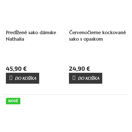
Predĺžené sako dámske
Červenočierne kockované
Nathalia
sako s opaskom
45,90 €
24,90 €
DO KOŠÍKA
DO KOŠÍKA
NOVÉ