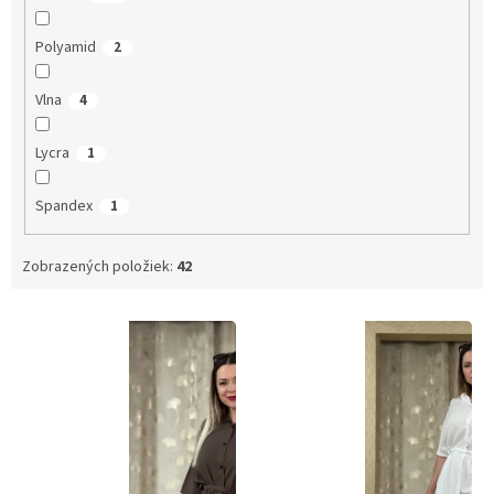
Polyamid
2
Vlna
4
Lycra
1
Spandex
1
Zobrazených položiek:
42
V
ý
p
i
s
p
r
o