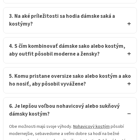
u
3. Na aké príležitosti sa hodia dámske saká a
kostýmy?
4. S čím kombinovať dámske sako alebo kostým,
aby outfit pôsobil moderne a žensky?
5. Komu pristane oversize sako alebo kostým a ako
ho nosiť, aby pôsobil vyvážene?
6. Je lepšou voľbou nohavicový alebo sukňový
dámsky kostým?
Obe možnosti majú svoje výhody.
Nohavicový kostým
pôsobí
modernejšie, sebavedome a veľmi dobre sa hodí na bežné