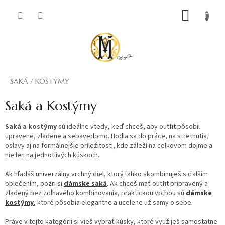
Prejsť
NÁKUP
na
obsah
KOŠÍK
SAKÁ / KOSTÝMY
Saká a Kostýmy
Saká a kostýmy
sú ideálne vtedy, keď chceš, aby outfit pôsobil
upravene, zladene a sebavedomo. Hodia sa do práce, na stretnutia,
oslavy aj na formálnejšie príležitosti, kde záleží na celkovom dojme a
nie len na jednotlivých kúskoch.
Ak hľadáš univerzálny vrchný diel, ktorý ľahko skombinuješ s ďalším
oblečením, pozri si
dámske saká
. Ak chceš mať outfit pripravený a
zladený bez zdĺhavého kombinovania, praktickou voľbou sú
dámske
kostýmy
, ktoré pôsobia elegantne a ucelene už samy o sebe.
Práve v tejto kategórii si vieš vybrať kúsky, ktoré využiješ samostatne