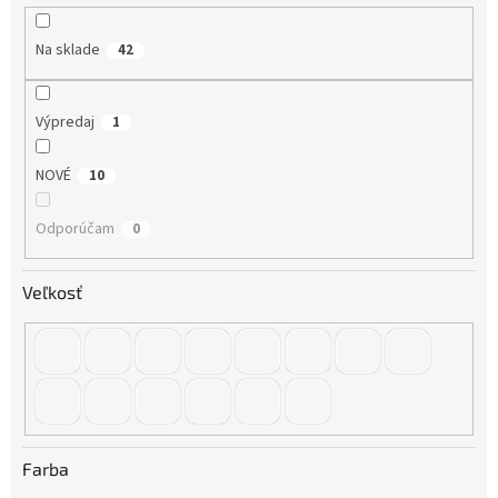
t
o
Na sklade
42
v
Výpredaj
1
NOVÉ
10
Odporúčam
0
Veľkosť
Farba