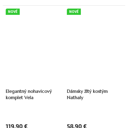
NOVÉ
NOVÉ
ZADARMO
Z
A
Elegantný nohavicový
Dámsky žltý kostým
D
komplet Vela
Nathaly
A
R
M
O
119,90 €
58,90 €