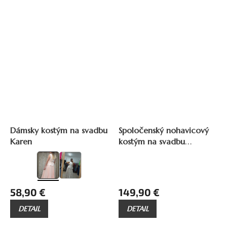
ZADARMO
Z
A
Dámsky kostým na svadbu
Spoločenský nohavicový
D
Karen
kostým na svadbu
A
R
Beatrice
M
O
58,90 €
149,90 €
DETAIL
DETAIL