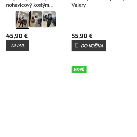
nohavicový kostým
Valery
Marlen
45,90 €
55,90 €
DETAIL
DO KOŠÍKA
NOVÉ