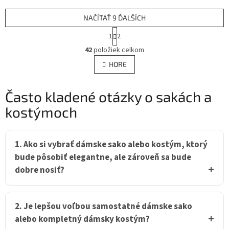
NAČÍTAŤ 9 ĎALŠÍCH
S
1
2
t
O
r
42
položiek celkom
v
á
l
HORE
n
á
k
d
o
v
Často kladené otázky o sakách a
a
a
c
kostýmoch
n
i
i
e
e
p
r
1. Ako si vybrať dámske sako alebo kostým, ktorý
v
bude pôsobiť elegantne, ale zároveň sa bude
k
dobre nosiť?
y
v
ý
p
2. Je lepšou voľbou samostatné dámske sako
i
alebo kompletný dámsky kostým?
s