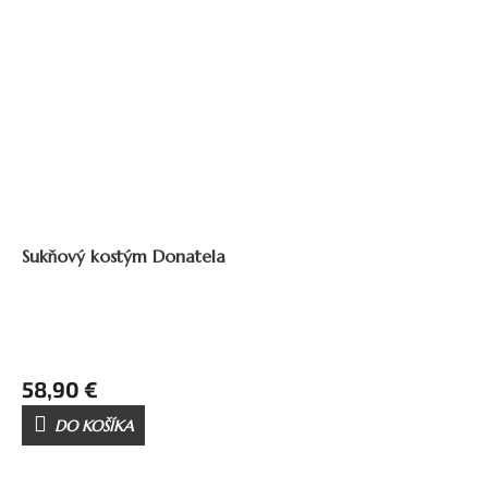
ZADARMO
Z
A
Sukňový kostým Donatela
D
A
R
M
O
58,90 €
DO KOŠÍKA