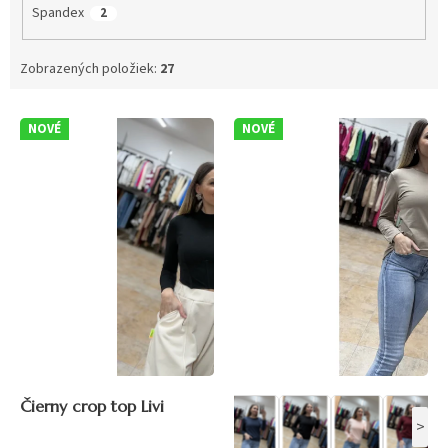
Spandex
2
Zobrazených položiek:
27
V
NOVÉ
NOVÉ
ý
p
i
s
p
r
o
d
u
k
t
o
v
Čierny crop top Livi
>