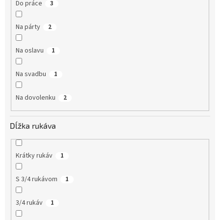
Do práce
3
Na párty
2
Na oslavu
1
Na svadbu
1
Na dovolenku
2
Dĺžka rukáva
Krátky rukáv
1
S 3/4 rukávom
1
3/4 rukáv
1