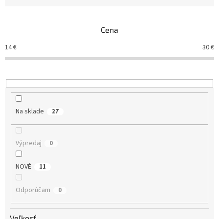
n
i
e
Cena
p
r
14
€
30
€
o
d
u
k
t
o
Na sklade
27
v
Výpredaj
0
NOVÉ
11
Odporúčam
0
Veľkosť