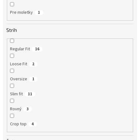
Pre moletky
1
Strih
Regular Fit
16
Loose Fit
2
Oversize
1
Slim fit
11
Rovný
3
Crop top
4