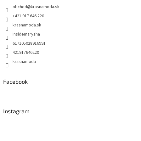
t
obchod
@
krasnamoda.sk
i
e
+421 917 646 220
krasnamoda.sk
insidemarysha
617105028916991
421917646220
krasnamoda
Facebook
Instagram