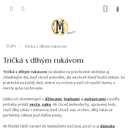
Prejsť
NÁKUP
na
obsah
KOŠÍK
TOPY
Tričká s dlhým rukávom
Tričká s dlhým rukávom
Tričká s dlhým rukávom
sú ideálne na prechodné obdobie aj
chladnejšie dni, keď chceš pohodlie, ale nechceš hneď hrubú mikinu. Sú
praktické na každý deň, dobre sa vrstvia a vieš ich využiť doma, v
meste aj na cestovanie.
Ľahko ich skombinuješ s
džínsami
,
legínami
aj
nohavicami
a podľa
potreby pridáš
vestu
,
sako
. Ak chceš jednoduchý, upravený look,
stačí dlhý rukáv + nohavice; keď chceš viac vrstiev, dlhý rukáv je
perfektný základ pod ďalšie kúsky.
Ak hľadáš ľahší variant do teplejšieho počasia, pozri si aj
dámske