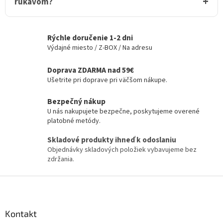
rukávom?
Rýchle doručenie 1-2 dni
Výdajné miesto / Z-BOX / Na adresu
Doprava ZDARMA nad 59€
Ušetrite pri doprave pri väčšom nákupe.
Bezpečný nákup
U nás nakupujete bezpečne, poskytujeme overené
platobné metódy.
Skladové produkty ihneď k odoslaniu
Objednávky skladových položiek vybavujeme bez
zdržania.
Z
á
p
ä
Kontakt