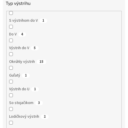
Typ výstrihu
S výstrihom do V
1
Do V
4
Výstrih do V
5
Okrúhly výstrih
15
Guľatý
1
Výstrih do U
1
So stojačikom
3
Lodičkový výstrih
2