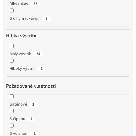
Dlhý rukáv
22
S dlhým rukávom
3
Hĺbka výstrihu
Malý výstrih
24
Hlboký výstrih
2
Požadované vlastnosti
Saténové
1
S čipkou
1
S volánom
2