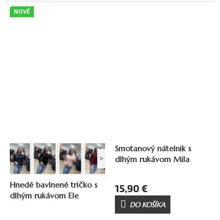
NOVÉ
Smotanový nátelnik s
>
dlhým rukávom Mila
Hnedé bavlnené tričko s
15,90 €
dlhým rukávom Ele
DO KOŠÍKA