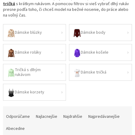
tričká
s krátkym rukávom. A pomocou filtrov si vieš vybrať dlhý rukáv
presne podľa toho, či chceš model na bežné nosenie, do práce alebo
na voľný čas.
Dámske blúzky
Dámske body
Dámske roláky
Dámske košele
Tričká s dlhým
Dámske tričká
rukávom
Dámske korzety
R
a
Odporúčame
Najlacnejšie
Najdrahšie
Najpredávanejšie
d
e
Abecedne