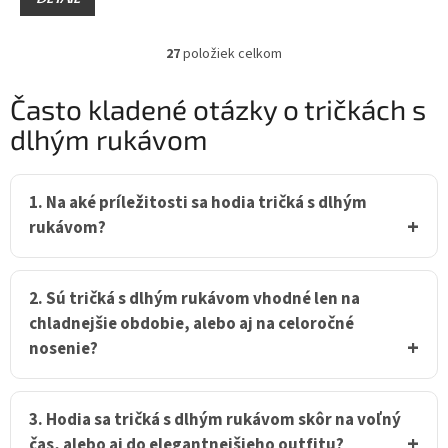
27
položiek celkom
O
v
l
Často kladené otázky o tričkách s
á
dlhým rukávom
d
a
c
i
1. Na aké príležitosti sa hodia tričká s dlhým
e
rukávom?
p
r
v
k
2. Sú tričká s dlhým rukávom vhodné len na
y
chladnejšie obdobie, alebo aj na celoročné
v
ý
nosenie?
p
i
s
3. Hodia sa tričká s dlhým rukávom skôr na voľný
u
čas, alebo aj do elegantnejšieho outfitu?