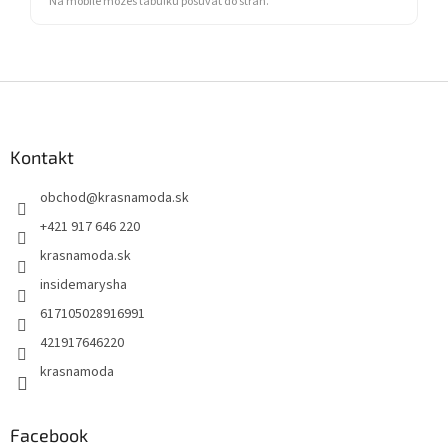
Na mobile môžeš tabuľku posúvať do strán.
Z
á
p
ä
Kontakt
t
obchod
@
krasnamoda.sk
i
e
+421 917 646 220
krasnamoda.sk
insidemarysha
617105028916991
421917646220
krasnamoda
Facebook