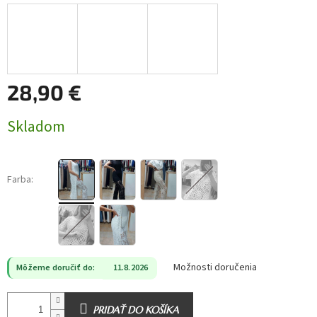
28,90 €
Jednotková
Skladom
cena:
Farba:
Možnosti doručenia
Môžeme doručiť do:
11.8.2026
PRIDAŤ DO KOŠÍKA