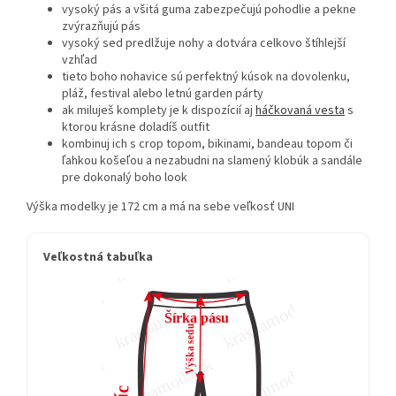
vysoký pás a všitá guma zabezpečujú pohodlie a pekne
zvýrazňujú pás
vysoký sed predlžuje nohy a dotvára celkovo štíhlejší
vzhľad
tieto boho nohavice sú perfektný kúsok na dovolenku,
pláž, festival alebo letnú garden párty
ak miluješ komplety je k dispozícií aj
háčkovaná vesta
s
ktorou krásne doladíš outfit
kombinuj ich s crop topom, bikinami, bandeau topom či
ľahkou košeľou a nezabudni na slamený klobúk a sandále
pre dokonalý boho look
Výška modelky je 172 cm a má na sebe veľkosť UNI
Veľkostná tabuľka