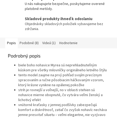
U nás nakupujete bezpečne, poskytujeme overené
platobné metódy.
Skladové produkty ihneď k odoslaniu
Objednávky skladových položiek vybavujeme bez
zdržania.
Popis
Podobné (8)
Videá (1)
Hodnotenie
Podrobný popis
biele boho nohavice Myrea sú neprehliadnuteľným
kúskom pre všetky milovníčky originálneho letného štýlu
tento model zaujme na prvý pohľad svojím precíznym
spracovaním a ručne pôsobiacim háčkovaným vzorom,
ktorý krásne vynikne na opálenej pokožke
strih je rovnejší a voľnejší, no v oblasti stehien sú
nohavice mierne obopnuté, čo vytvára veľmi ženský a
lichotivý efekt
vnútorné kraťasky z jemnej podšívky zabezpečujú
komfort a diskrétnosť, zatiaľ čo zvyšok nohavíc necháva
jemne presvitať siluetu – veľmi elegantne, nie vyzývavo