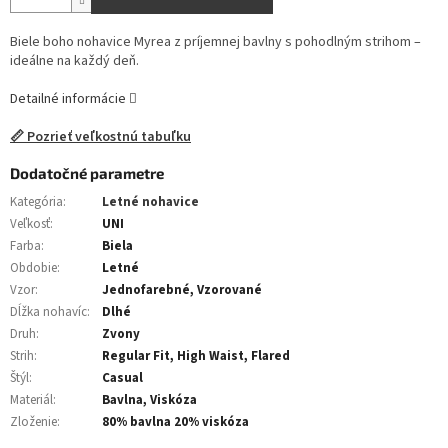
Biele boho nohavice Myrea z príjemnej bavlny s pohodlným strihom –
ideálne na každý deň.
Detailné informácie
📏 Pozrieť veľkostnú tabuľku
Dodatočné parametre
Kategória
:
Letné nohavice
Veľkosť
:
UNI
Farba
:
Biela
Obdobie
:
Letné
Vzor
:
Jednofarebné, Vzorované
Dĺžka nohavíc
:
Dlhé
Druh
:
Zvony
Strih
:
Regular Fit, High Waist, Flared
Štýl
:
Casual
Materiál
:
Bavlna, Viskóza
Zloženie
:
80% bavlna 20% viskóza