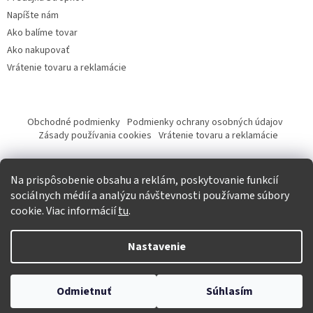
Napíšte nám
Ako balíme tovar
Ako nakupovať
Vrátenie tovaru a reklamácie
Obchodné podmienky
Podmienky ochrany osobných údajov
Zásady používania cookies
Vrátenie tovaru a reklamácie
Tvorba eshopu a SEO optimalizácia
Na prispôsobenie obsahu a reklám, poskytovanie funkcií
sociálnych médií a analýzu návštevnosti používame súbory
cookie. Viac informácií
tu
.
Vytvoril Shoptet
Nastavenie
Copyright 2026
Krásna móda
. Všetky práva vyhradené.
Upraviť
Odmietnuť
Súhlasím
nastavenie cookies