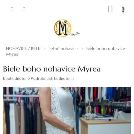
Prejsť
NÁKUP
na
obsah
KOŠÍK
NOHAVICE / RIFLE
Letné nohavice
Biele boho nohavice
Myrea
Biele boho nohavice Myrea
Priemerné
Neohodnotené
Podrobnosti hodnotenia
hodnotenie
produktu
je
0,0
z
5
hviezdičiek.