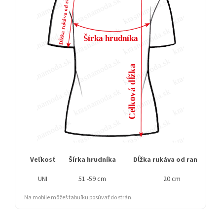
Veľkosť
Šírka hrudníka
Dĺžka rukáva od ramena
UNI
51 -59 cm
20 cm
Na mobile môžeš tabuľku posúvať do strán.