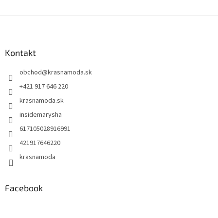
Z
á
p
ä
Kontakt
t
obchod
@
krasnamoda.sk
i
e
+421 917 646 220
krasnamoda.sk
insidemarysha
617105028916991
421917646220
krasnamoda
Facebook