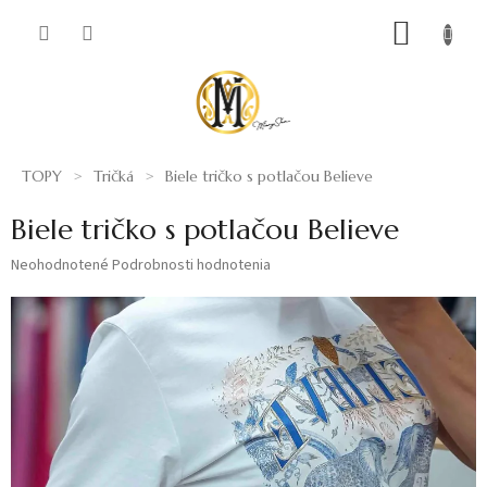
Prejsť
NÁKUP
na
obsah
KOŠÍK
TOPY
Tričká
Biele tričko s potlačou Believe
Biele tričko s potlačou Believe
Priemerné
Neohodnotené
Podrobnosti hodnotenia
hodnotenie
produktu
je
0,0
z
5
hviezdičiek.