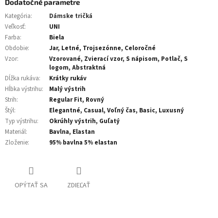
Dodatočné parametre
Kategória
:
Dámske tričká
Veľkosť
:
UNI
Farba
:
Biela
Obdobie
:
Jar, Letné, Trojsezónne, Celoročné
Vzor
:
Vzorované, Zvierací vzor, S nápisom, Potlač, S
logom, Abstraktná
Dĺžka rukáva
:
Krátky rukáv
Hĺbka výstrihu
:
Malý výstrih
Strih
:
Regular Fit, Rovný
Štýl
:
Elegantné, Casual, Voľný čas, Basic, Luxusný
Typ výstrihu
:
Okrúhly výstrih, Guľatý
Materiál
:
Bavlna, Elastan
Zloženie
:
95% bavlna 5% elastan
OPÝTAŤ SA
ZDIEĽAŤ