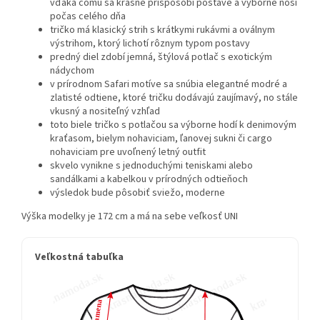
vďaka čomu sa krásne prispôsobí postave a výborne nosí
počas celého dňa
tričko má klasický strih s krátkymi rukávmi a oválnym
výstrihom, ktorý lichotí rôznym typom postavy
predný diel zdobí jemná, štýlová potlač s exotickým
nádychom
v prírodnom Safari motíve sa snúbia elegantné modré a
zlatisté odtiene, ktoré tričku dodávajú zaujímavý, no stále
vkusný a nositeľný vzhľad
toto biele tričko s potlačou sa výborne hodí k denimovým
kraťasom, bielym nohaviciam, ľanovej sukni či cargo
nohaviciam pre uvoľnený letný outfit
skvelo vynikne s jednoduchými teniskami alebo
sandálkami a kabelkou v prírodných odtieňoch
výsledok bude pôsobiť sviežo, moderne
Výška modelky je 172 cm a má na sebe veľkosť UNI
Veľkostná tabuľka