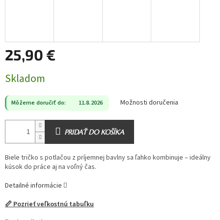
25,90 €
Jednotková
Skladom
cena:
Možnosti doručenia
Môžeme doručiť do:
11.8.2026
PRIDAŤ DO KOŠÍKA
Biele tričko s potlačou z príjemnej bavlny sa ľahko kombinuje – ideálny
kúsok do práce aj na voľný čas.
Detailné informácie
📏 Pozrieť veľkostnú tabuľku