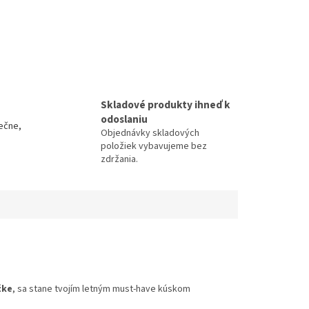
Skladové produkty ihneď k
odoslaniu
ečne,
Objednávky skladových
položiek vybavujeme bez
zdržania.
žke
, sa stane tvojím letným must-have kúskom