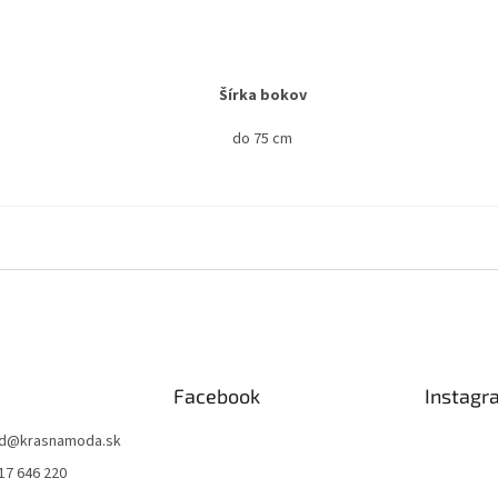
Šírka bokov
do 75 cm
Facebook
Instagr
d
@
krasnamoda.sk
17 646 220