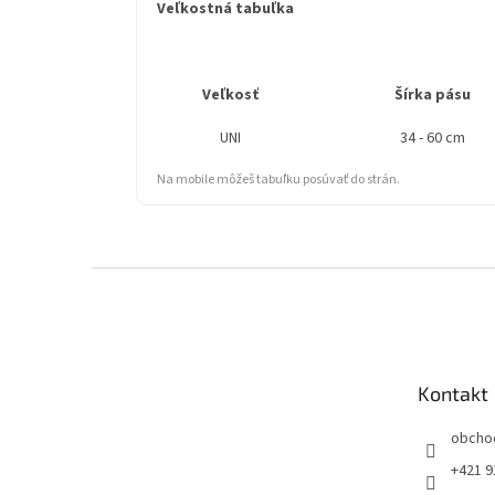
Veľkostná tabuľka
Veľkosť
Šírka pásu
UNI
34 - 60 cm
Na mobile môžeš tabuľku posúvať do strán.
Z
á
p
ä
t
Kontakt
i
e
obcho
+421 9