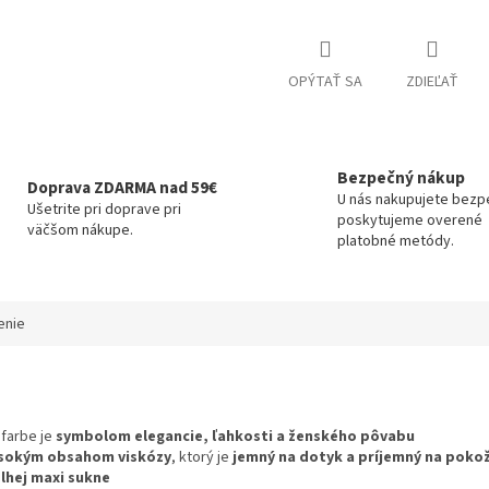
OPÝTAŤ SA
ZDIEĽAŤ
Bezpečný nákup
Doprava ZDARMA nad 59€
U nás nakupujete bezp
Ušetrite pri doprave pri
poskytujeme overené
väčšom nákupe.
platobné metódy.
enie
 farbe je
symbolom elegancie, ľahkosti a ženského pôvabu
ysokým obsahom viskózy
, ktorý je
jemný na dotyk a príjemný na poko
lhej maxi sukne