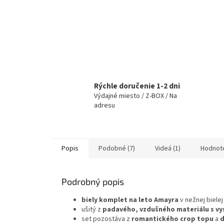
Rýchle doručenie 1-2 dni
Výdajné miesto / Z-BOX / Na
adresu
Popis
Podobné (7)
Videá (1)
Hodnot
Podrobný popis
biely komplet na leto Amayra
v nežnej bielej
ušitý z
padavého, vzdušného materiálu s v
set pozostáva z
romantického crop topu
a
d