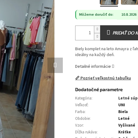
Môžeme doručiť do:
10.8.2026
PRIDAŤ DO 
Biely komplet na leto Amayra z ľa
ideálny na každý deň.
Detailné informácie
📏 Pozrieť veľkostnú tabuľku
Dodatočné parametre
Kategória
:
Letné súp
Veľkosť
:
UNI
Farba
:
Biela
Obdobie
:
Letné
Vzor
:
Vyšívané
Dĺžka rukáva
:
Krátke