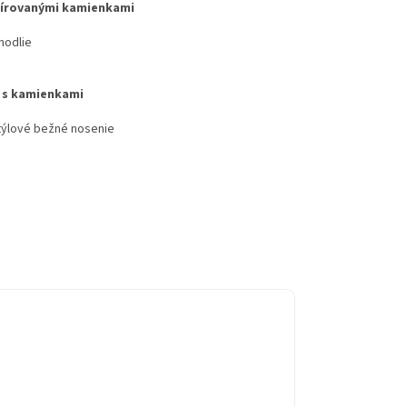
lírovanými kamienkami
hodlie
 s kamienkami
týlové bežné nosenie