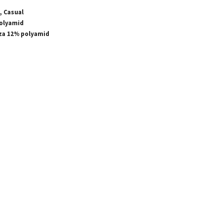
, Casual
Polyamid
za 12% polyamid