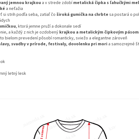
ovaný jemnou krajkou
a v strede zdobí
metalická čipka s ľahučkými me
hké
a neťažia
 si strih podľa seba, zatiaľ čo
široká gumička na chrbte
sa postará o po
nádych
gumičkou
, ktorá jemne pruží a dokonale sedí
senie, a každý z nich je ozdobený
krajkou a metalickým čipkovým pásom
sto bielom prevedení pôsobí romanticky, sviežo a elegantne zároveň
slavy, svadby v prírode, festivaly, dovolenku pri mori
a samozrejmé š
ook
mný letný lesk