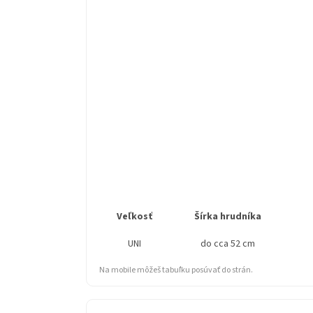
Veľkosť
Šírka hrudníka
UNI
do cca 52 cm
Na mobile môžeš tabuľku posúvať do strán.