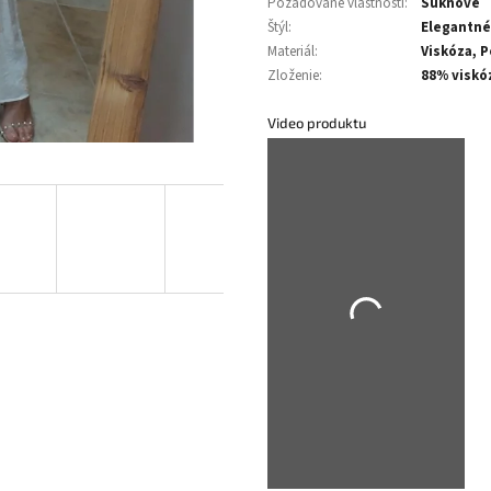
Požadované vlastnosti
:
Sukňové
Štýl
:
Elegantné
Materiál
:
Viskóza, 
Zloženie
:
88% viskó
Video produktu