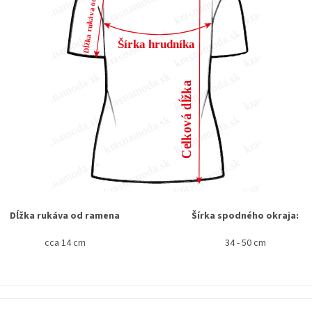
Dĺžka rukáva od ramena
Šírka spodného okraja:
cca 14 cm
34 - 50 cm