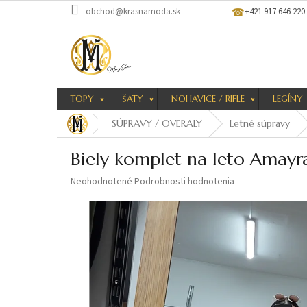
Prejsť
obchod@krasnamoda.sk
+421 917 646 220
na
obsah
TOPY
ŠATY
NOHAVICE / RIFLE
LEGÍNY
SÚPRAVY / OVERALY
Letné súpravy
Biely komplet na leto Amayr
Priemerné
Neohodnotené
Podrobnosti hodnotenia
hodnotenie
produktu
je
0,0
z
5
hviezdičiek.