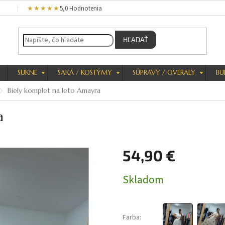
★★★★★
5,0 Hodnotenia
HĽADAŤ
SUKNE
SAKÁ / KOSTÝMY
SÚPRAVY / OVERALY
BU
Biely komplet na leto Amayra
a
54,90 €
Jednotková
Skladom
cena:
Farba: