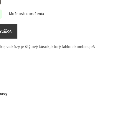
Možnosti doručenia
KOŠÍKA
hkej viskózy je štýlový kúsok, ktorý ľahko skombinuješ –
ravy