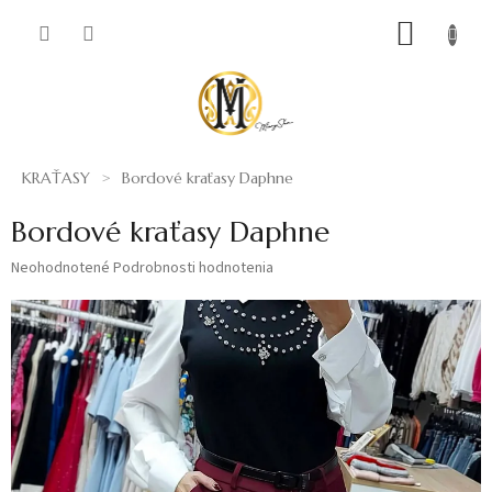
Prejsť
NÁKUP
na
obsah
KOŠÍK
KRAŤASY
Bordové kraťasy Daphne
Bordové kraťasy Daphne
Priemerné
Neohodnotené
Podrobnosti hodnotenia
hodnotenie
produktu
je
0,0
z
5
hviezdičiek.