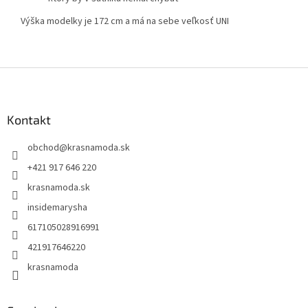
Výška modelky je 172 cm a má na sebe veľkosť UNI
Z
á
p
ä
Kontakt
t
obchod
@
krasnamoda.sk
i
e
+421 917 646 220
krasnamoda.sk
insidemarysha
617105028916991
421917646220
krasnamoda