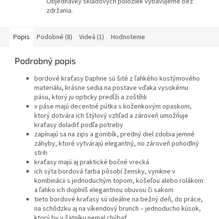
Objednávky skladových položiek vybavujeme bez
zdržania.
Popis
Podobné (8)
Videá (1)
Hodnotenie
Podrobný popis
bordové kraťasy Daphne sú šité z ľahkého kostýmového
materiálu, krásne sedia na postave vďaka vysokému
pásu, ktorý ju opticky predĺži a zoštíhli
v páse majú decentné pútka s koženkovým opaskom,
ktorý dotvára ich štýlový vzhľad a zároveň umožňuje
kraťasy doladiť podľa potreby
zapínajú sa na zips a gombík, predný diel zdobia jemné
záhyby, ktoré vytvárajú elegantný, no zároveň pohodlný
strih
kraťasy majú aj praktické bočné vrecká
ich sýta bordová farba pôsobí žensky, vynikne v
kombinácii s jednoduchým topom, košeľou alebo rolákom
a ľahko ich doplníš elegantnou obuvou či sakom
tieto bordové kraťasy sú ideálne na bežný deň, do práce,
na schôdzku aj na víkendový brunch – jednoducho kúsok,
ktorý by v šatníku nemal chýbať