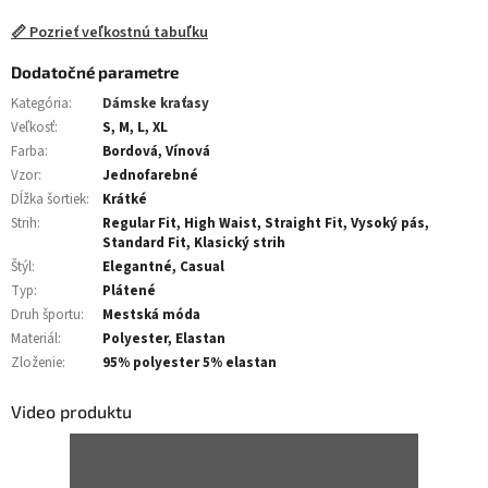
📏 Pozrieť veľkostnú tabuľku
Dodatočné parametre
Kategória
:
Dámske kraťasy
Veľkosť
:
S, M, L, XL
Farba
:
Bordová, Vínová
Vzor
:
Jednofarebné
Dĺžka šortiek
:
Krátké
Strih
:
Regular Fit, High Waist, Straight Fit, Vysoký pás,
Standard Fit, Klasický strih
Štýl
:
Elegantné, Casual
Typ
:
Plátené
Druh športu
:
Mestská móda
Materiál
:
Polyester, Elastan
Zloženie
:
95% polyester 5% elastan
Video produktu