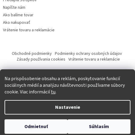
Predajňa Stropkov
Napíšte nám
Ako balíme tovar
Ako nakupovať
Vrátenie tovaru a reklamácie
Obchodné podmienky
Podmienky ochrany osobných údajov
Zásady používania cookies
Vrátenie tovaru a reklamácie
Tvorba eshopu a SEO optimalizácia
Na prispôsobenie obsahu a reklám, poskytovanie funkcií
sociálnych médií a analýzu návštevnosti používame súbory
cookie. Viac informácií
tu
.
Vytvoril Shoptet
Nastavenie
Copyright 2026
Krásna móda
. Všetky práva vyhradené.
Upraviť
Odmietnuť
Súhlasím
nastavenie cookies