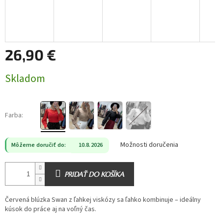
26,90 €
Jednotková
Skladom
cena:
Farba:
Možnosti doručenia
Môžeme doručiť do:
10.8.2026
PRIDAŤ DO KOŠÍKA
Červená blúzka Swan z ľahkej viskózy sa ľahko kombinuje – ideálny
kúsok do práce aj na voľný čas.