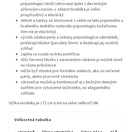
pripomínajúci tenší rebrovaný úplet s decentným
ažúrovým vzorom, v oblasti hrudníka je veľmi
prispôsobivý a elastický
dekolt a rukávy sú zhotovené z veľmi na telo prijemného a
kvalitného tenkého materiálu pripomínajúci košeľovinu
(ten nie je elastický)
výstrih zdobia perly a zirkóny pripomínajúce náhrdelník,
pridávajú blúzke špeciálny šmrnc a dodávajú jej osobitý
vzhľad
zapína sa vzadu na krku perličkou
táto červená blúzka s nariasenými rukávmi je možné nosiť
na rôzne príležitosti
môže byť vhodná pre formálne udalosti, ako sú večerné
party, alebo pracovné stretnutia
zároveň je možné ju kombinovať aj s bežnými dennými
outfitmi pre vytvorenie ležérneho, no elegantného
vzhľadu
Výška modelky je 172 cm a má na sebe veľkosť UNI
Veľkostná tabuľka