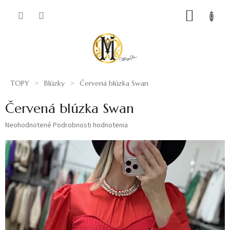
Prejsť
NÁKUP
na
obsah
KOŠÍK
TOPY
Blúzky
Červená blúzka Swan
Červená blúzka Swan
Priemerné
Neohodnotené
Podrobnosti hodnotenia
hodnotenie
produktu
je
0,0
z
5
hviezdičiek.