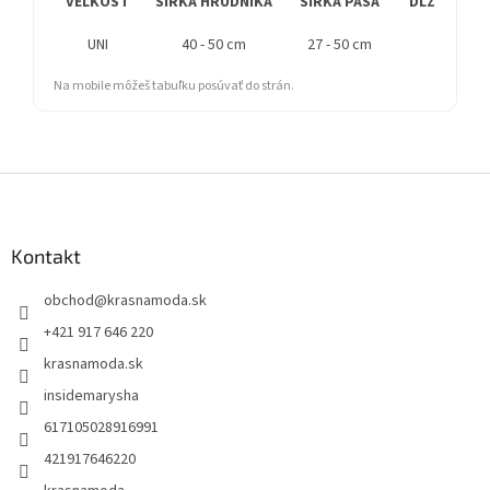
VEĽKOSŤ
ŠÍRKA HRUDNÍKA
ŠIRKA PÁSA
DĹŽKA RUK
UNI
40 - 50 cm
27 - 50 cm
Na mobile môžeš tabuľku posúvať do strán.
Z
á
p
ä
Kontakt
t
obchod
@
krasnamoda.sk
i
e
+421 917 646 220
krasnamoda.sk
insidemarysha
617105028916991
421917646220