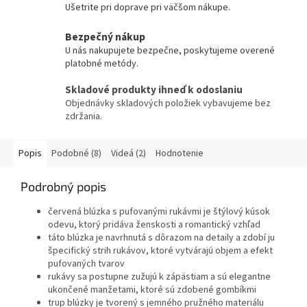
Ušetrite pri doprave pri väčšom nákupe.
Bezpečný nákup
U nás nakupujete bezpečne, poskytujeme overené
platobné metódy.
Skladové produkty ihneď k odoslaniu
Objednávky skladových položiek vybavujeme bez
zdržania.
Popis
Podobné (8)
Videá (2)
Hodnotenie
Podrobný popis
červená blúzka s pufovanými rukávmi je štýlový kúsok
odevu, ktorý pridáva ženskosti a romantický vzhľad
táto blúzka je navrhnutá s dôrazom na detaily a zdobí ju
špecifický strih rukávov, ktoré vytvárajú objem a efekt
pufovaných tvarov
rukávy sa postupne zužujú k zápästiam a sú elegantne
ukončené manžetami, ktoré sú zdobené gombíkmi
trup blúzky je tvorený s jemného pružného materiálu