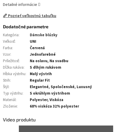
Detailné informácie
📏 Pozrieť veľkostnú tabuľku
Dodatočné parametre
Kategória
:
Dámske blúzky
Veľkosť
:
UNI
Farba
:
Červená
Vzor
:
Jednofarebné
Príležitosť
:
Na oslavu, Na svadbu
Dĺžka rukáva
:
S dlhým rukávom
Hĺbka výstrihu
:
Malý výstrih
Strih
:
Regular Fit
Štýl
:
Elegantné, Spoločenské, Luxusný
Typ výstrihu
:
S okrúhlym výstrihom
Materiál
:
Polyester, Viskóza
Zloženie
:
68% viskóza 32% polyester
Video produktu