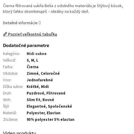
Čierna flitrovaná sukňa Belia z odolného materiálu je štýlový kúsok,
ktorý ľahko skombinuješ – ideálny na každý deň.
Detailné informácie
📏 Pozrieť veľkostnú tabuľku
Dodatočné parametre
Kategória
:
Midi sukne
Veľkosť
:
S, M, L
Farba
:
Čierna
Obdobie
:
Zimné, Celoročné
Vzor
:
Jednofarebné
Dĺžka sukne
:
Krátké, Midi
Druh
:
Puzdrové, Flitrované
Strih
:
Slim fit, Rovné
Štýl
:
Elegantné, Spoločenské
Materiál
:
Polyester, Elastan
Zloženie
:
95% polyester 5% elastan
Video produktu