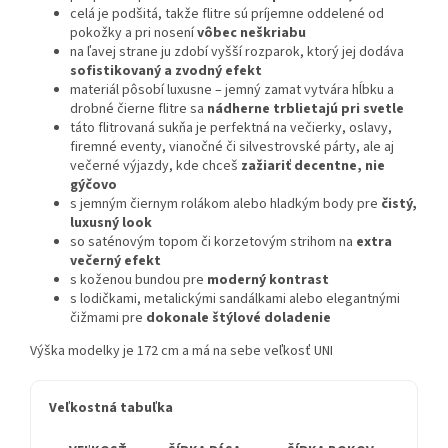
celá je podšitá, takže flitre sú príjemne oddelené od
pokožky a pri nosení
vôbec neškriabu
na ľavej strane ju zdobí vyšší rozparok, ktorý jej dodáva
sofistikovaný a zvodný efekt
materiál pôsobí luxusne – jemný zamat vytvára hĺbku a
drobné čierne flitre sa
nádherne trblietajú pri svetle
táto flitrovaná sukňa je perfektná na večierky, oslavy,
firemné eventy, vianočné či silvestrovské párty, ale aj
večerné výjazdy, kde chceš
zažiariť decentne, nie
gýčovo
s jemným čiernym rolákom alebo hladkým body pre
čistý,
luxusný look
so saténovým topom či korzetovým strihom na
extra
večerný efekt
s koženou bundou pre
moderný kontrast
s lodičkami, metalickými sandálkami alebo elegantnými
čižmami pre
dokonale štýlové doladenie
Výška modelky je 172 cm a má na sebe veľkosť UNI
Veľkostná tabuľka