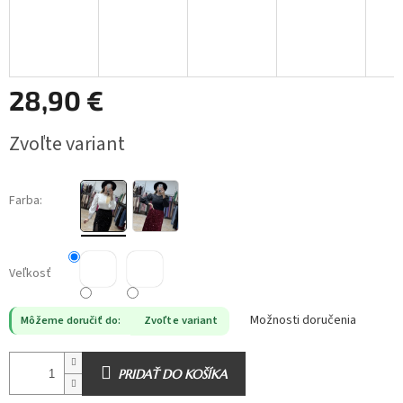
28,90 €
Jednotková
Zvoľte variant
cena:
Farba:
Veľkosť
Možnosti doručenia
Môžeme doručiť do:
Zvoľte variant
PRIDAŤ DO KOŠÍKA