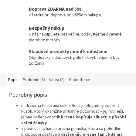
Doprava ZDARMA nad 59€
Ušetrite pri doprave pri väčšom nákupe.
Bezpečný nákup
U nás nakupujete bezpečne, poskytujeme overené
platobné metódy.
Skladové produkty ihneď k odoslaniu
Objednávky skladových položiek vybavujeme bez
zdržania.
Popis
Podobné (8)
Videá (2)
Hodnotenie
Podrobný popis
midi čierna flitrovaná sukňa Belia je elegantný večerný
kúsok, ktorý okamžite pritiahne pozornosť – jej rovnejší,
jemne priliehavý strih
krásne kopíruje siluetu a pôsobí
veľmi žensky
v páse sa nachádza pružná gumička, ktorá sa pohodlne
prispôsobí postave a
drží sukňu presne tam, kde má