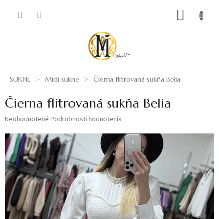
Prejsť
NÁKUP
na
obsah
KOŠÍK
SUKNE
Midi sukne
Čierna flitrovaná sukňa Belia
Čierna flitrovaná sukňa Belia
Priemerné
Neohodnotené
Podrobnosti hodnotenia
hodnotenie
produktu
je
0,0
z
5
hviezdičiek.