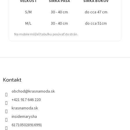
VEĽKOSŤ
ŠÍRKA PÁSA
ŠÍRKA BOKOV
BOĆ
S/M
30 - 40 cm
do cca 47 cm
M/L
30 - 40 cm
do cca 51cm
Na mobile môžeš tabuľku posúvať do strán.
Z
á
p
ä
Kontakt
t
obchod
@
krasnamoda.sk
i
e
+421 917 646 220
krasnamoda.sk
insidemarysha
617105028916991