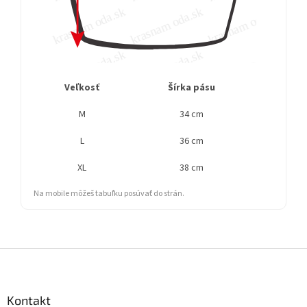
Veľkosť
Šírka pásu
Dĺ
M
34 cm
L
36 cm
XL
38 cm
Na mobile môžeš tabuľku posúvať do strán.
Z
á
p
ä
Kontakt