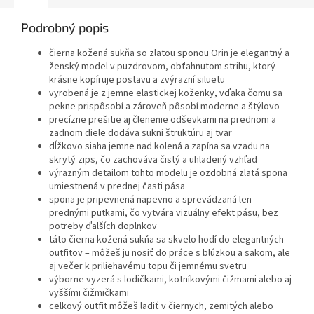
Podrobný popis
čierna kožená sukňa so zlatou sponou Orin je elegantný a
ženský model v puzdrovom, obťahnutom strihu, ktorý
krásne kopíruje postavu a zvýrazní siluetu
vyrobená je z jemne elastickej koženky, vďaka čomu sa
pekne prispôsobí a zároveň pôsobí moderne a štýlovo
precízne prešitie aj členenie odševkami na prednom a
zadnom diele dodáva sukni štruktúru aj tvar
dĺžkovo siaha jemne nad kolená a zapína sa vzadu na
skrytý zips, čo zachováva čistý a uhladený vzhľad
výrazným detailom tohto modelu je ozdobná zlatá spona
umiestnená v prednej časti pása
spona je pripevnená napevno a sprevádzaná len
prednými putkami, čo vytvára vizuálny efekt pásu, bez
potreby ďalších doplnkov
táto čierna kožená sukňa sa skvelo hodí do elegantných
outfitov – môžeš ju nosiť do práce s blúzkou a sakom, ale
aj večer k priliehavému topu či jemnému svetru
výborne vyzerá s lodičkami, kotníkovými čižmami alebo aj
vyššími čižmičkami
celkový outfit môžeš ladiť v čiernych, zemitých alebo