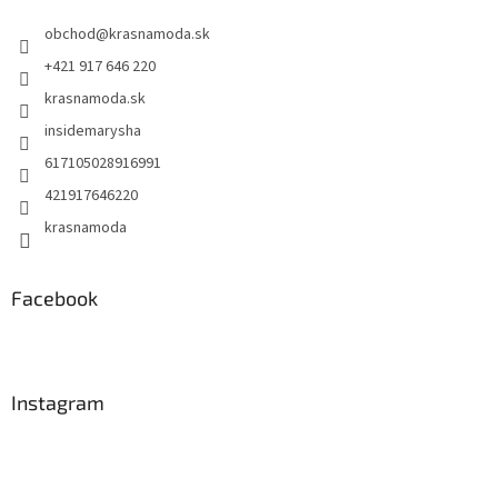
t
obchod
@
krasnamoda.sk
i
e
+421 917 646 220
krasnamoda.sk
insidemarysha
617105028916991
421917646220
krasnamoda
Facebook
Instagram