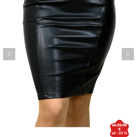
od 29,90
€
až –33 %