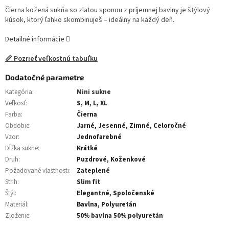
Čierna kožená sukňa so zlatou sponou z príjemnej bavlny je štýlový
kúsok, ktorý ľahko skombinuješ – ideálny na každý deň.
Detailné informácie
📏 Pozrieť veľkostnú tabuľku
Dodatočné parametre
Kategória
:
Mini sukne
Veľkosť
:
S, M, L, XL
Farba
:
Čierna
Obdobie
:
Jarné, Jesenné, Zimné, Celoročné
Vzor
:
Jednofarebné
Dĺžka sukne
:
Krátké
Druh
:
Puzdrové, Koženkové
Požadované vlastnosti
:
Zateplené
Strih
:
Slim fit
Štýl
:
Elegantné, Spoločenské
Materiál
:
Bavlna, Polyuretán
Zloženie
:
50% bavlna 50% polyuretán