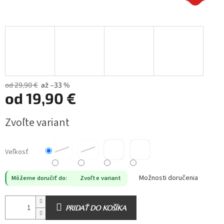
od 29,90 €
až –33 %
od
19,90 €
Jednotková
Zvoľte variant
cena:
Veľkosť
Možnosti doručenia
Môžeme doručiť do:
Zvoľte variant
PRIDAŤ DO KOŠÍKA