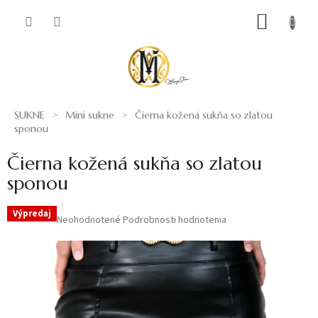
Prejsť
NÁKUP
na
obsah
KOŠÍK
SUKNE
Mini sukne
Čierna kožená sukňa so zlatou
sponou
Čierna kožená sukňa so zlatou
sponou
Výpredaj
Priemerné
Neohodnotené
Podrobnosti hodnotenia
hodnotenie
produktu
je
0,0
z
5
hviezdičiek.