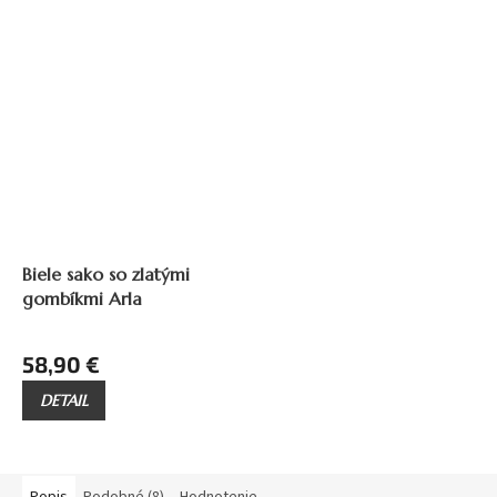
Biele sako so zlatými
gombíkmi Arla
58,90 €
DETAIL