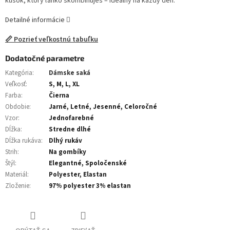
kúsok, ktorý ľahko skombinuješ – ideálny na každý deň.
Detailné informácie
📏 Pozrieť veľkostnú tabuľku
Dodatočné parametre
Kategória
:
Dámske saká
Veľkosť
:
S, M, L, XL
Farba
:
Čierna
Obdobie
:
Jarné, Letné, Jesenné, Celoročné
Vzor
:
Jednofarebné
Dĺžka
:
Stredne dlhé
Dĺžka rukáva
:
Dlhý rukáv
Strih
:
Na gombíky
Štýl
:
Elegantné, Spoločenské
Materiál
:
Polyester, Elastan
Zloženie
:
97% polyester 3% elastan