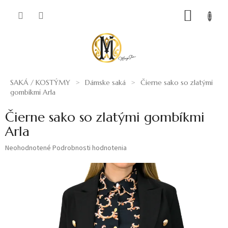
Prejsť
NÁKUP
na
obsah
KOŠÍK
SAKÁ / KOSTÝMY
Dámske saká
Čierne sako so zlatými
gombíkmi Arla
Čierne sako so zlatými gombíkmi
Arla
Priemerné
Neohodnotené
Podrobnosti hodnotenia
hodnotenie
produktu
je
0,0
z
5
hviezdičiek.