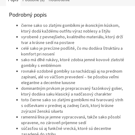
Popis
Podobné (8)
Hodnotenie
Podrobný popis
čierne sako so zlatými gombíkmi je ikonickým kúskom,
ktorý dodá každému outfitu výraz noblesy a štýlu
vyrobené z pevnejšieho, kvalitného materiálu, ktorý drží
tvar a krásne sedí na postave
celé sako je precízne podšité, čo mu dodáva štruktúru a
komfort pri nosení
sako má dlhé rukávy, ktoré zdobia jemné kovové zlatisté
gombíky s emblémom
rovnaké ozdobné gombíky sa nachádzajú aj na prednom
zapínaní, alé vo väčšom prevedení – tie pôsobia veľmi
elegantne a decentne luxusne
dominantným prvkom je prepracovaný fazónkový golier,
ktorý dodáva saku klasický a nadčasový charakter
toto čierne sako so zlatými gombíkmi má tvarovaný strih
s odševkami v prednej aj zadnej časti, ktorý krásne
zvýrazní ženskú siluetu
ramenná línia je jemne vypracovaná, takže sako pôsobí
upravene, no zároveň príjemne sedí
súčasťou sú aj funkčné vrecká, ktoré sú decentne
zasadené do strihu