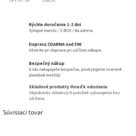
OPÝTAŤ SA
ZDIEĽAŤ
Rýchle doručenie 1-2 dni
Výdajné miesto / Z-BOX / Na adresu
Doprava ZDARMA nad 59€
Ušetrite pri doprave pri väčšom nákupe.
Bezpečný nákup
U nás nakupujete bezpečne, poskytujeme overené
platobné metódy.
Skladové produkty ihneď k odoslaniu
Objednávky skladových položiek vybavujeme bez
zdržania.
Súvisiaci tovar