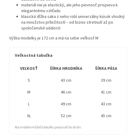
materiál nie je elastický, ale jeho pevnosť prispieva k
elegantnému vzhľadu
klasická dĺžka saka z neho robí univerzálny kúsok vhodný
na množstvo príležitostí – od biznis stretnutí až po
spoločenské udalosti
Výška modelky je 172 cm a má na sebe veľkosť M
Veľkostná tabuľka
VEĽKOSŤ
ŠÍRKA HRUDNÍKA
ŠÍRKA PÁSA
DĹ
S
43 cm
39 cm
M
46 cm
41 cm
L
49 cm
43 cm
XL
52 cm
45 cm
Na mobile môžeš tabuľku posúvať do strán.