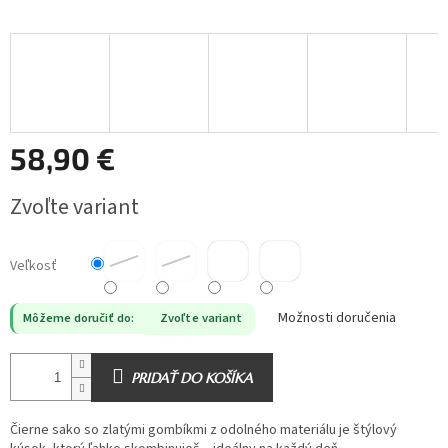
58,90 €
Jednotková
Zvoľte variant
cena:
Veľkosť
Možnosti doručenia
Môžeme doručiť do:
Zvoľte variant
PRIDAŤ DO KOŠÍKA
Čierne sako so zlatými gombíkmi z odolného materiálu je štýlový