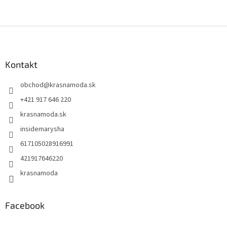
Z
á
p
ä
Kontakt
t
obchod
@
krasnamoda.sk
i
e
+421 917 646 220
krasnamoda.sk
insidemarysha
617105028916991
421917646220
krasnamoda
Facebook