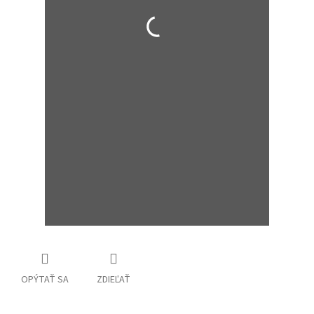
OPÝTAŤ SA
ZDIEĽAŤ