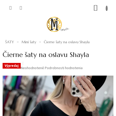
Prejsť
NÁKUP
na
obsah
KOŠÍK
ŠATY
Mini šaty
Čierne šaty na oslavu Shayla
Čierne šaty na oslavu Shayla
Výpredaj
Priemerné
Neohodnotené
Podrobnosti hodnotenia
hodnotenie
produktu
je
0,0
z
5
hviezdičiek.