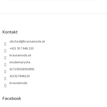
Z
á
p
ä
Kontakt
t
obchod
@
krasnamoda.sk
i
e
+421 917 646 220
krasnamoda.sk
insidemarysha
617105028916991
421917646220
krasnamoda
Facebook