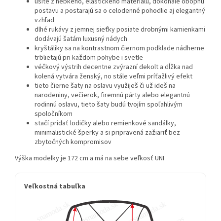
ušité z hebkého, elastického materiálu, dokonale obopnú
postavu a postarajú sa o celodenné pohodlie aj elegantný
vzhľad
dlhé rukávy z jemnej sieťky posiate drobnými kamienkami
dodávajú šatám luxusný nádych
kryštáliky sa na kontrastnom čiernom podklade nádherne
trblietajú pri každom pohybe i svetle
véčkový výstrih decentne zvýrazní dekolt a dĺžka nad
kolená vytvára ženský, no stále veľmi príťažlivý efekt
tieto čierne šaty na oslavu využiješ či už ideš na
narodeniny, večierok, firemnú párty alebo elegantnú
rodinnú oslavu, tieto šaty budú tvojím spoľahlivým
spoločníkom
stačí pridať lodičky alebo remienkové sandálky,
minimalistické šperky a si pripravená zažiariť bez
zbytočných kompromisov
Výška modelky je 172 cm a má na sebe veľkosť UNI
Veľkostná tabuľka