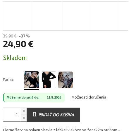
39,90 €
–37 %
24,90 €
Jednotková
Skladom
cena:
Farba:
Možnosti doručenia
Môžeme doručiť do:
11.8.2026
PRIDAŤ DO KOŠÍKA
Čierne šaty na oslavu Shayla z ľahkej viskózy so ženským strihom –