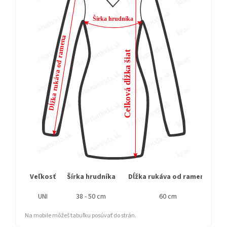
Veľkosť
Šírka hrudníka
Dĺžka rukáva od ramena
C
UNI
38 - 50 cm
60 cm
Na mobile môžeš tabuľku posúvať do strán.