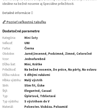
ideálne na bežné nosenie aj špeciálne príležitosti.
Detailné informácie
📏 Pozrieť veľkostnú tabuľku
Dodatočné parametre
Kategória
:
Mini šaty
Veľkosť
:
UNI
Farba
:
Čierna
Obdobie
:
Jarné/Jesenné, Podzimné, Zimné, Celoročné
Vzor
:
Jednofarebné
Dĺžka šiat
:
Mini, Krátke
Príležitosť
:
Na bežné nosenie, Do práce, Na párty, Na oslavu
Dĺžka rukáva
:
S dlhými rukávmi
Hĺbka výstrihu
:
Malý výstrih
Strih
:
Slim fit, Úzke
Štýl
:
Elegantné, Casual
Typ
:
Úpletové, Trblietavé
Typ výstrihu
:
S výstrihom do V
Materiál
:
Polyester, Viskóza, Polyamid