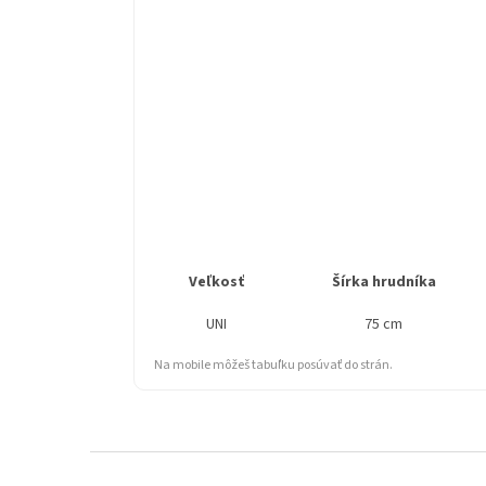
Veľkosť
Šírka hrudníka
UNI
75 cm
Na mobile môžeš tabuľku posúvať do strán.
Z
á