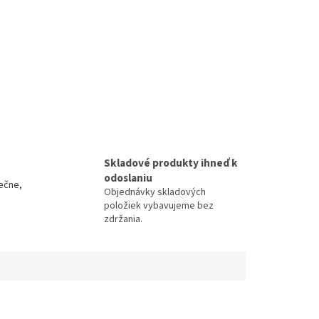
Skladové produkty ihneď k
odoslaniu
ečne,
Objednávky skladových
položiek vybavujeme bez
zdržania.