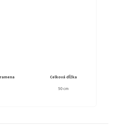
 ramena
Celková dĺžka
50 cm