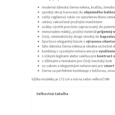
moderná dámska čierna mikina, kratšia, trendo
spodný okraj tvarovaný do
objemného balóno
voľný raglánový rukáv so spustenou líniou rami
rukávy zakončené pružnými manžetami
oválny výstrih precízne zapracovaný do patent
mimoriadne mäkký, pružný materiál
príjemný 
čistý, minimalistický dizajn vhodný do
kapsulo
športovo-elegantný kúsok s
výraznou silueto
táto dámska čierna mikina je ideálna na bežné
kombinuj s vysokými nohavicami pre
vyváženie
s úzkymi legínami alebo sukňou pre
kontrast 
s džínsami a teniskami pre čistý mestský look
so sakom a elegantnými nohavicami pre
smart 
čierna sa perfektne kombinuje s béžovou, sivou,
Výška modelky je 172 cm a má na sebe veľkosť UNI
Veľkostná tabuľka