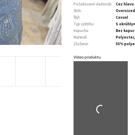
Požadované vlastnosti
:
Cez hlavu
Strih
:
Oversized
Štýl
:
Casual
Typ výstrihu
:
S okrúhly
Kapucňa
:
Bez kapu
Materiál
:
Polyester
Zloženie
:
55% polye
Video produktu