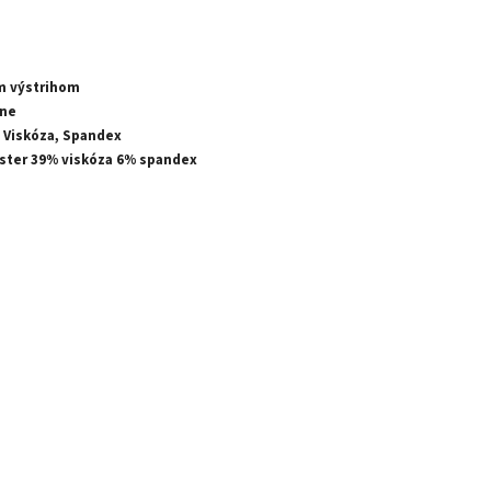
m výstrihom
cne
, Viskóza, Spandex
ster 39% viskóza 6% spandex