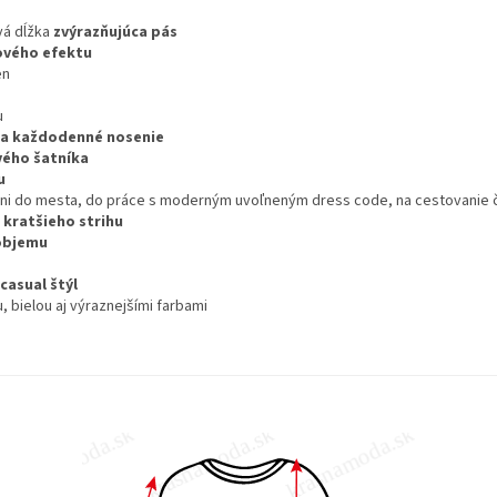
vá dĺžka
zvýrazňujúca pás
vého efektu
en
u
na každodenné nosenie
vého šatníka
u
 dni do mesta, do práce s moderným uvoľneným dress code, na cestovanie č
 kratšieho strihu
objemu
casual štýl
 bielou aj výraznejšími farbami