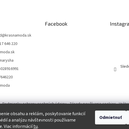
Facebook
Instagr
d
@
krasnamoda.sk
17 646 220
amoda.sk
emarysha
Sled
5028916991
7646220
amoda
Podmienky ochrany osobných údajov
Zásady používania cookies
Vráte
enie obsahu a reklám, poskytovanie funkcií
Odmietnuť
Tvorba eshopu a SEO optimalizácia
édií a analýzu návštevnosti používame
e. Viac informácií
tu
.