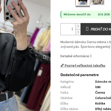
Môžeme doručiť do:
10.8.2026
PRIDAŤ DO 
Moderná dámska čierna mikina s 
zvýrazní pás. Športovo-elegantný 
Detailné informácie
📏 Pozrieť veľkostnú tabuľku
Dodatočné parametre
Kategória
:
Dámske m
Veľkosť
:
UNI
Farba
:
Čierna
Obdobie
:
Celoročné
Dĺžka
:
Krátke
Dĺžka rukáva
:
Dlhý ruká