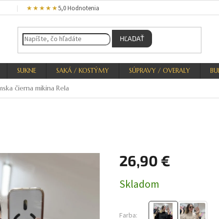
★★★★★
5,0 Hodnotenia
HĽADAŤ
SUKNE
SAKÁ / KOSTÝMY
SÚPRAVY / OVERALY
BU
ska čierna mikina Rela
26,90 €
Jednotková
Skladom
cena:
Farba: