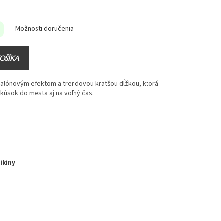
Možnosti doručenia
KOŠÍKA
balónovým efektom a trendovou kratšou dĺžkou, ktorá
kúsok do mesta aj na voľný čas.
ikiny
v