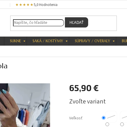
★★★★★
5,0 Hodnotenia
HĽADAŤ
SUKNE
SAKÁ / KOSTÝMY
SÚPRAVY / OVERALY
BU
ola
65,90 €
Jednotková
Zvoľte variant
cena:
Veľkosť