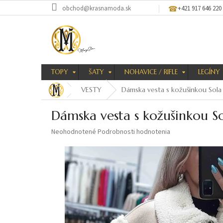
Prejsť
obchod@krasnamoda.sk
+421 917 646 220
na
obsah
TOPY
ŠATY
NOHAVICE / RIFLE
LEGÍNY
VESTY
Dámska vesta s kožušinkou Sola
Dámska vesta s kožušinkou S
Priemerné
Neohodnotené
Podrobnosti hodnotenia
hodnotenie
produktu
je
0,0
z
5
hviezdičiek.