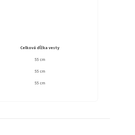
Celková dĺžka vesty
55 cm
55 cm
55 cm