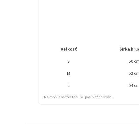
Veľkosť
Šírka hru
S
50 c
M
52 c
L
54 c
Na mobile môžeš tabuľku posúvať do strán.
Z
á
p