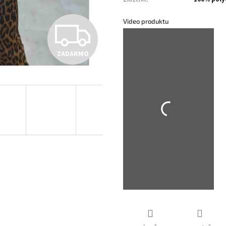
Z
Video produktu
ZADARMO
A
D
A
R
M