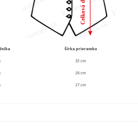
dníka
Šírka prieramku
m
25 cm
m
26 cm
m
27 cm