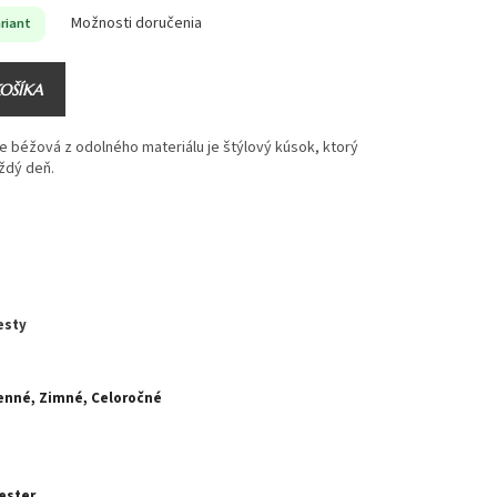
Možnosti doručenia
riant
KOŠÍKA
e béžová z odolného materiálu je štýlový kúsok, ktorý
ždý deň.
esty
enné, Zimné, Celoročné
ester