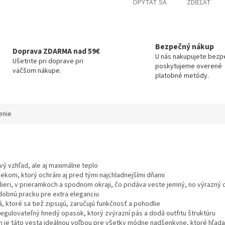
OPÝTAŤ SA
ZDIEĽAŤ
O
Bezpečný nákup
Doprava ZDARMA nad 59€
U nás nakupujete bezp
Ušetrite pri doprave pri
poskytujeme overené
väčšom nákupe.
platobné metódy.
enie
ý vzhľad, ale aj maximálne teplo
ekom, ktorý ochráni aj pred tými najchladnejšími dňami
ieri, v prieramkoch a spodnom okraji, čo pridáva veste jemný, no výrazný d
dobnú pracku pre extra eleganciu
, ktoré sa tiež zipsujú, zaručujú funkčnosť a pohodlie
egulovateľný hnedý opasok, ktorý zvýrazní pás a dodá outfitu štruktúru
 je táto vesta ideálnou voľbou pre všetky módne nadšenkyne, ktoré hľada