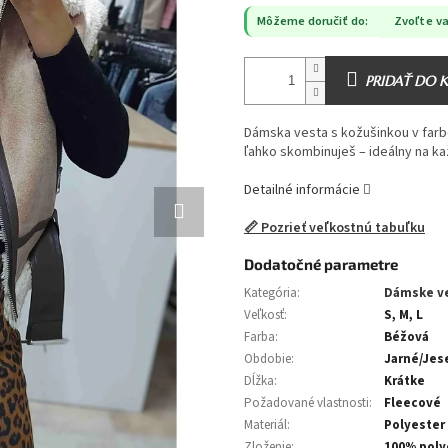
Môžeme doručiť do:
Zvoľte va
PRIDAŤ DO 
Dámska vesta s kožušinkou v farb
ľahko skombinuješ – ideálny na ka
Detailné informácie
📏 Pozrieť veľkostnú tabuľku
Dodatočné parametre
Kategória
:
Dámske v
Veľkosť
:
S, M, L
Farba
:
Béžová
Obdobie
:
Jarné/Jes
Dĺžka
:
Krátke
Požadované vlastnosti
:
Fleecové
Materiál
:
Polyester
Zloženie
:
100% poly