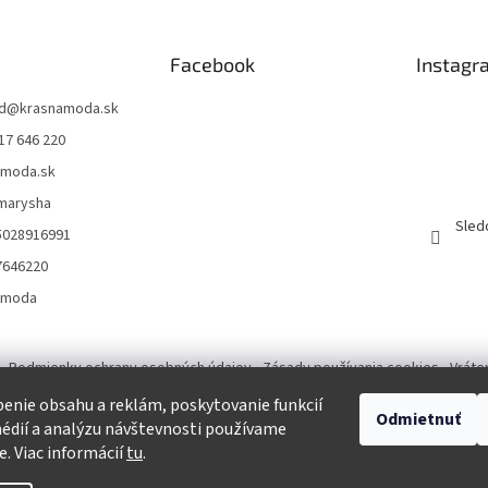
Facebook
Instagr
d
@
krasnamoda.sk
17 646 220
amoda.sk
emarysha
Sled
5028916991
7646220
amoda
Podmienky ochrany osobných údajov
Zásady používania cookies
Vráte
enie obsahu a reklám, poskytovanie funkcií
Odmietnuť
Tvorba eshopu a SEO optimalizácia
édií a analýzu návštevnosti používame
e. Viac informácií
tu
.