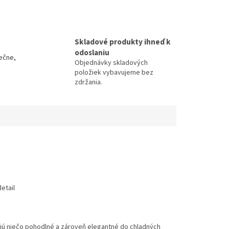
Skladové produkty ihneď k
odoslaniu
ečne,
Objednávky skladových
položiek vybavujeme bez
zdržania.
etail
jú niečo pohodlné a zároveň elegantné do chladných