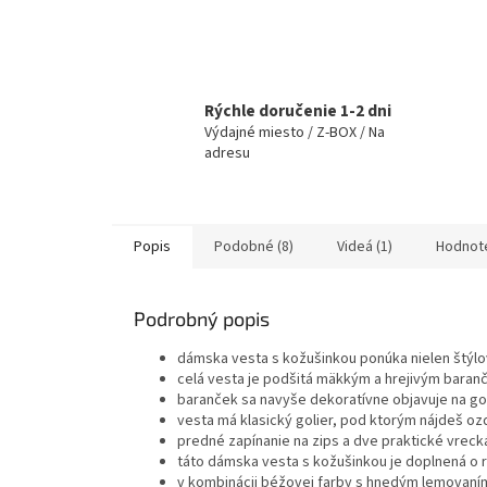
Rýchle doručenie 1-2 dni
Výdajné miesto / Z-BOX / Na
adresu
Popis
Podobné (8)
Videá (1)
Hodnot
Podrobný popis
dámska vesta s kožušinkou ponúka nielen štýlov
celá vesta je podšitá mäkkým a hrejivým baranč
baranček sa navyše dekoratívne objavuje na gol
vesta má klasický golier, pod ktorým nájdeš oz
predné zapínanie na zips a dve praktické vrecká
táto dámska vesta s kožušinkou je doplnená o r
v kombinácii béžovej farby s hnedým lemovaním