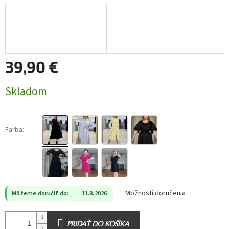
39,90 €
Jednotková
Skladom
cena:
Farba:
Možnosti doručenia
Môžeme doručiť do:
11.8.2026
PRIDAŤ DO KOŠÍKA