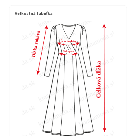
Veľkostná tabuľka