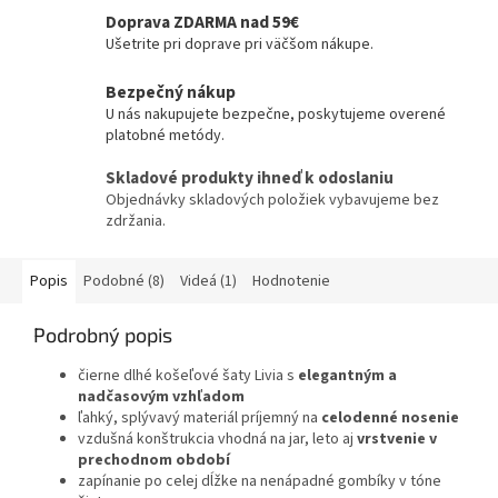
Doprava ZDARMA nad 59€
Ušetrite pri doprave pri väčšom nákupe.
Bezpečný nákup
U nás nakupujete bezpečne, poskytujeme overené
platobné metódy.
Skladové produkty ihneď k odoslaniu
Objednávky skladových položiek vybavujeme bez
zdržania.
Popis
Podobné (8)
Videá (1)
Hodnotenie
Podrobný popis
čierne dlhé košeľové šaty Livia s
elegantným a
nadčasovým vzhľadom
ľahký, splývavý materiál príjemný na
celodenné nosenie
vzdušná konštrukcia vhodná na jar, leto aj
vrstvenie v
prechodnom období
zapínanie po celej dĺžke na nenápadné gombíky v tóne