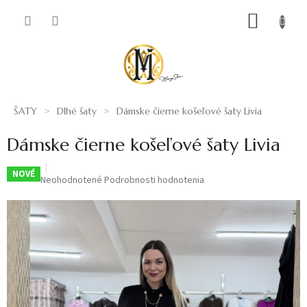
Prejsť
NÁKUP
na
obsah
KOŠÍK
ŠATY
Dlhé šaty
Dámske čierne košeľové šaty Livia
Dámske čierne košeľové šaty Livia
NOVÉ
Priemerné
Neohodnotené
Podrobnosti hodnotenia
hodnotenie
produktu
je
0,0
z
5
hviezdičiek.