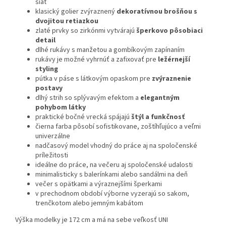
šiat
klasický golier zvýraznený
dekoratívnou brošňou s
dvojitou retiazkou
zlaté prvky so zirkónmi vytvárajú
šperkovo pôsobiaci
detail
dlhé rukávy s manžetou a gombíkovým zapínaním
rukávy je možné vyhrnúť a zafixovať pre
ležérnejší
styling
pútka v páse s látkovým opaskom pre
zvýraznenie
postavy
dlhý strih so splývavým efektom a
elegantným
pohybom látky
praktické bočné vrecká spájajú
štýl a funkčnosť
čierna farba pôsobí sofistikovane, zoštíhľujúco a veľmi
univerzálne
nadčasový model vhodný do práce aj na spoločenské
príležitosti
ideálne do práce, na večeru aj spoločenské udalosti
minimalisticky s balerínkami alebo sandálmi na deň
večer s opätkami a výraznejšími šperkami
v prechodnom období výborne vyzerajú so sakom,
trenčkotom alebo jemným kabátom
Výška modelky je 172 cm a má na sebe veľkosť UNI