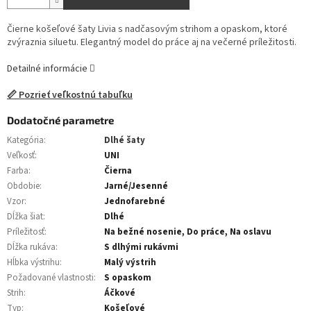
Čierne košeľové šaty Livia s nadčasovým strihom a opaskom, ktoré
zvýraznia siluetu. Elegantný model do práce aj na večerné príležitosti.
Detailné informácie
📏 Pozrieť veľkostnú tabuľku
Dodatočné parametre
Kategória
:
Dlhé šaty
Veľkosť
:
UNI
Farba
:
Čierna
Obdobie
:
Jarné/Jesenné
Vzor
:
Jednofarebné
Dĺžka šiat
:
Dlhé
Príležitosť
:
Na bežné nosenie, Do práce, Na oslavu
Dĺžka rukáva
:
S dlhými rukávmi
Hĺbka výstrihu
:
Malý výstrih
Požadované vlastnosti
:
S opaskom
Strih
:
Áčkové
Typ
:
Košeľové