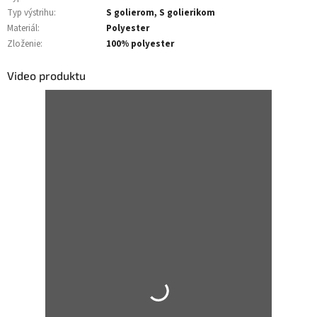
Typ výstrihu
:
S golierom, S golierikom
Materiál
:
Polyester
Zloženie
:
100% polyester
Video produktu