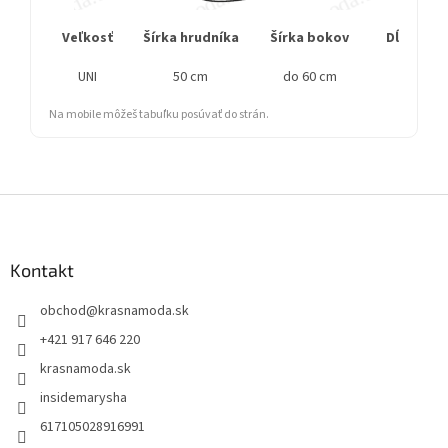
Veľkosť
Šírka hrudníka
Šírka bokov
Dĺžka ru
UNI
50 cm
do 60 cm
Na mobile môžeš tabuľku posúvať do strán.
Z
á
p
ä
Kontakt
t
obchod
@
krasnamoda.sk
i
e
+421 917 646 220
krasnamoda.sk
insidemarysha
617105028916991