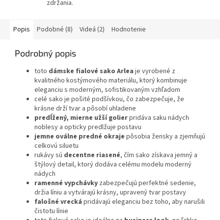
zdržania.
Popis
Podobné (8)
Videá (2)
Hodnotenie
Podrobný popis
toto
dámske fialové sako Arlea
je vyrobené z
kvalitného kostýmového materiálu, ktorý kombinuje
eleganciu s moderným, sofistikovaným vzhľadom
celé sako je pošité podšívkou, čo zabezpečuje, že
krásne drží tvar a pôsobí uhladene
predĺžený, mierne užší golier
pridáva saku nádych
noblesy a opticky predlžuje postavu
jemne oválne predné okraje
pôsobia žensky a zjemňujú
celkovú siluetu
rukávy sú
decentne riasené
, čím sako získava jemný a
štýlový detail, ktorý dodáva celému modelu moderný
nádych
ramenné vypchávky
zabezpečujú perfektné sedenie,
držia líniu a vytvárajú krásny, upravený tvar postavy
falošné vrecká
pridávajú eleganciu bez toho, aby narušili
čistotu línie