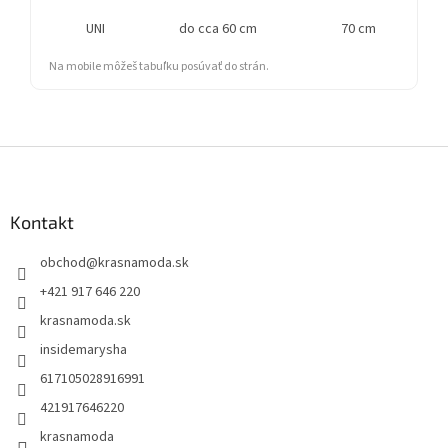
UNI
do cca 60 cm
70 cm
Na mobile môžeš tabuľku posúvať do strán.
Z
á
p
ä
Kontakt
t
obchod
@
krasnamoda.sk
i
e
+421 917 646 220
krasnamoda.sk
insidemarysha
617105028916991
421917646220
krasnamoda