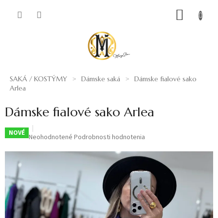
Prejsť
NÁKUP
na
obsah
KOŠÍK
SAKÁ / KOSTÝMY
Dámske saká
Dámske fialové sako
Arlea
Dámske fialové sako Arlea
NOVÉ
Priemerné
Neohodnotené
Podrobnosti hodnotenia
hodnotenie
produktu
je
0,0
z
5
hviezdičiek.