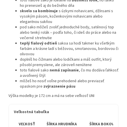
toto fialové sako je ideálne na
business look
, no ľahko
ho prenesieš aj do bežného dňa
skvelo sa kombinuje
s úzkymi nohavicami, džínsami s
vysokým pásom, koženkovými nohavicami alebo
elegantnou sukňou
pod sako môžeš zvoliť jednoduché body, saténový top
alebo tenký rolák – podľa toho, či ideš do práce alebo na
večerné stretnutie
teplý fialový odtieň
sakoa sa hodí takmer ku všetkým
farbám a krásne ladí s béžovou, smotanovou, bordovou či
olivovou
doplníš ho čižmami alebo lodičkami a máš outfit, ktorý
pôsobí premyslene, ale zároveň nenútene
toto fialové sako
nemá zapínanie
, čo mu dodáva ľahkosť
a uvoľnený štýl
môžeš ho nosiť voľne prehodené alebo previazať
opaskom pre
zvýraznenie pásu
Výška modelky je 172 cm a má na sebe veľkosť UNI
Veľkostná tabuľka
VEĽKOSŤ
ŠÍRKA HRUDNÍKA
ŠÍRKA BOKOV