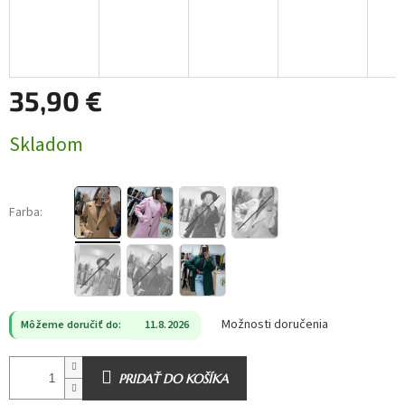
35,90 €
Jednotková
Skladom
cena:
Farba:
Možnosti doručenia
Môžeme doručiť do:
11.8.2026
PRIDAŤ DO KOŠÍKA