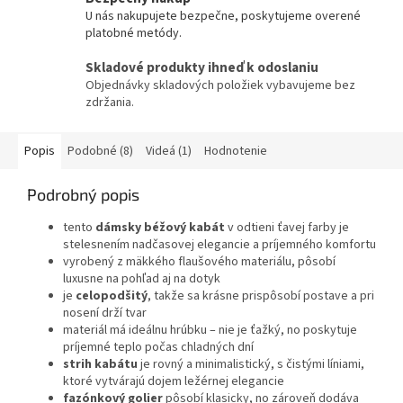
U nás nakupujete bezpečne, poskytujeme overené
platobné metódy.
Skladové produkty ihneď k odoslaniu
Objednávky skladových položiek vybavujeme bez
zdržania.
Popis
Podobné (8)
Videá (1)
Hodnotenie
Podrobný popis
tento
dámsky
béžový kabát
v odtieni ťavej farby je
stelesnením nadčasovej elegancie a príjemného komfortu
vyrobený z mäkkého flaušového materiálu, pôsobí
luxusne na pohľad aj na dotyk
je
celopodšitý
, takže sa krásne prispôsobí postave a pri
nosení drží tvar
materiál má ideálnu hrúbku – nie je ťažký, no poskytuje
príjemné teplo počas chladných dní
strih kabátu
je rovný a minimalistický, s čistými líniami,
ktoré vytvárajú dojem ležérnej elegancie
fazónkový golier
pôsobí klasicky, no zároveň dodáva