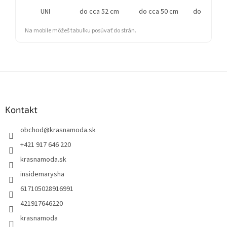
UNI
do cca 52 cm
do cca 50 cm
do cca 55 
Na mobile môžeš tabuľku posúvať do strán.
Z
á
p
ä
Kontakt
t
obchod
@
krasnamoda.sk
i
e
+421 917 646 220
krasnamoda.sk
insidemarysha
617105028916991
421917646220
krasnamoda