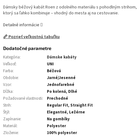
Dámsky béžový kabát Roen z odolného materiálu s pohodlným strihom,
ktorý sa ľahko kombinuje – vhodný do mesta aj na cestovanie.
Detailné informácie
📏 Pozrieť veľkostnú tabuľku
Dodatočné parametre
Kategória
:
Dámske kabáty
Veľkosť
:
UNI
Farba
:
Béžová
Obdobie
:
Jarné/Jesenné
Vzor
:
Jednofarebné
Dĺžka
:
Po kolená, Dlhé
Požadované vlastnosti
:
Prechodné
Strih
:
Regular Fit, Straight Fit
Štýl
:
Elegantné, Ležérne
Zapínanie
:
Na gombíky
Materiál
:
Polyester
Zloženie
:
100% polyester