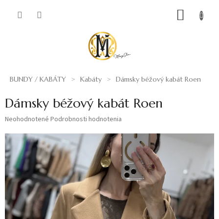
Prejsť
NÁKUP
na
obsah
KOŠÍK
BUNDY / KABÁTY
Kabáty
Dámsky béžový kabát Roen
Dámsky béžový kabát Roen
Priemerné
Neohodnotené
Podrobnosti hodnotenia
hodnotenie
produktu
je
0,0
z
5
hviezdičiek.