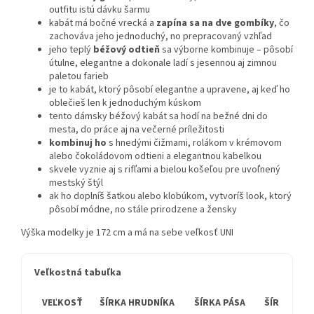
outfitu istú dávku šarmu
kabát má bočné vrecká a
zapína sa na dve gombíky
, čo
zachováva jeho jednoduchý, no prepracovaný vzhľad
jeho teplý
béžový odtieň
sa výborne kombinuje – pôsobí
útulne, elegantne a dokonale ladí s jesennou aj zimnou
paletou farieb
je to kabát, ktorý pôsobí elegantne a upravene, aj keď ho
oblečieš len k jednoduchým kúskom
tento dámsky béžový kabát sa hodí na bežné dni do
mesta, do práce aj na večerné príležitosti
kombinuj ho
s hnedými čižmami, rolákom v krémovom
alebo čokoládovom odtieni a elegantnou kabelkou
skvele vyznie aj s rifľami a bielou košeľou pre uvoľnený
mestský štýl
ak ho doplníš šatkou alebo klobúkom, vytvoríš look, ktorý
pôsobí módne, no stále prirodzene a žensky
Výška modelky je 172 cm a má na sebe veľkosť UNI
Veľkostná tabuľka
VEĽKOSŤ
ŠÍRKA HRUDNÍKA
ŠÍRKA PÁSA
ŠÍRKA BOK