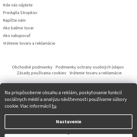
Kde nás nájdete
Predajňa Stropkov
Napíšte nám
Ako balíme tovar
Ako nakupovať
Vrátenie tovaru a reklamácie
Obchodné podmienky
Podmienky ochrany osobných údajov
Zásady používania cookies
Vrátenie tovaru a reklamácie
Tvorba eshopu a SEO optimalizácia
Na prispôsobenie obsahu a reklám, poskytovanie funkcií
sociálnych médií a analýzu návštevnosti používame súbory
cookie. Viac informácií
tu
.
Vytvoril Shoptet
Nastavenie
Copyright 2026
Krásna móda
. Všetky práva vyhradené.
Upraviť