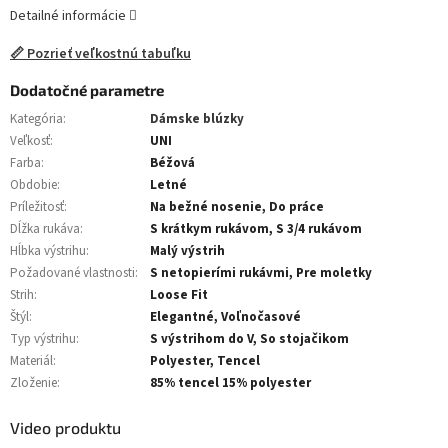
Detailné informácie
📏 Pozrieť veľkostnú tabuľku
Dodatočné parametre
Kategória
:
Dámske blúzky
Veľkosť
:
UNI
Farba
:
Béžová
Obdobie
:
Letné
Príležitosť
:
Na bežné nosenie, Do práce
Dĺžka rukáva
:
S krátkym rukávom, S 3/4 rukávom
Hĺbka výstrihu
:
Malý výstrih
Požadované vlastnosti
:
S netopierími rukávmi, Pre moletky
Strih
:
Loose Fit
Štýl
:
Elegantné, Voľnočasové
Typ výstrihu
:
S výstrihom do V, So stojačikom
Materiál
:
Polyester, Tencel
Zloženie
:
85% tencel 15% polyester
Video produktu