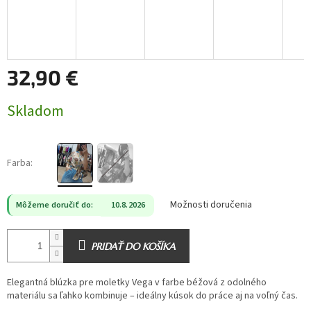
32,90 €
Jednotková
Skladom
cena:
Farba:
Možnosti doručenia
Môžeme doručiť do:
10.8.2026
PRIDAŤ DO KOŠÍKA
Elegantná blúzka pre moletky Vega v farbe béžová z odolného
materiálu sa ľahko kombinuje – ideálny kúsok do práce aj na voľný čas.