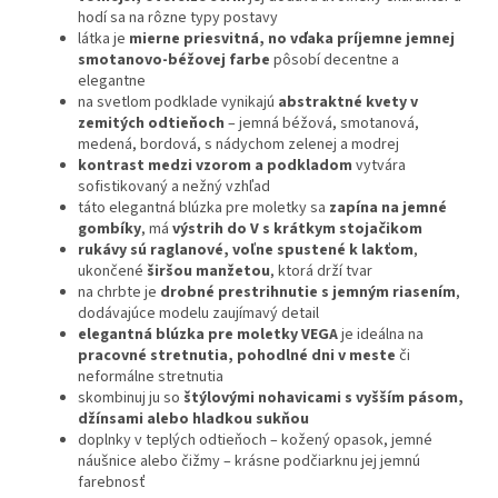
hodí sa na rôzne typy postavy
látka je
mierne priesvitná, no vďaka príjemne jemnej
smotanovo-béžovej farbe
pôsobí decentne a
elegantne
na svetlom podklade vynikajú
abstraktné kvety v
zemitých odtieňoch
– jemná béžová, smotanová,
medená, bordová, s nádychom zelenej a modrej
kontrast medzi vzorom a podkladom
vytvára
sofistikovaný a nežný vzhľad
táto elegantná blúzka pre moletky sa
zapína na jemné
gombíky
, má
výstrih do V s krátkym stojačikom
rukávy sú raglanové, voľne spustené k lakťom
,
ukončené
širšou manžetou
, ktorá drží tvar
na chrbte je
drobné prestrihnutie s jemným riasením
,
dodávajúce modelu zaujímavý detail
elegantná blúzka pre moletky
VEGA
je ideálna na
pracovné stretnutia, pohodlné dni v meste
či
neformálne stretnutia
skombinuj ju so
štýlovými nohavicami s vyšším pásom,
džínsami alebo hladkou sukňou
doplnky v teplých odtieňoch – kožený opasok, jemné
náušnice alebo čižmy – krásne podčiarknu jej jemnú
farebnosť