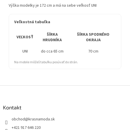
Výška modelky je 172 cm a má na sebe veľkosť UNI
Veľkostná tabuľka
ŠÍRKA
ŠÍRKA SPODNÉHO
D
VEĽKOSŤ
HRUDNÍKA
OKRAJA
UNI
do cca 65 cm
70 cm
Na mobile môžeš tabuľku posúvať do strán.
Z
á
p
ä
Kontakt
t
obchod
@
krasnamoda.sk
i
e
+421 917 646 220