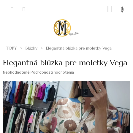
Prejsť
NÁKUP
na
obsah
KOŠÍK
TOPY
Blúzky
Elegantná blúzka pre moletky Vega
Elegantná blúzka pre moletky Vega
Priemerné
Neohodnotené
Podrobnosti hodnotenia
hodnotenie
produktu
je
0,0
z
5
hviezdičiek.