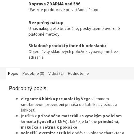
Doprava ZDARMA nad 59€
Ušetrite pri doprave pri väčšom nákupe.
Bezpečný nákup
U nás nakupujete bezpečne, poskytujeme overené
platobné metódy.
Skladové produkty ihneď k odoslaniu
Objednávky skladových položiek vybavujeme bez
zdržania.
Popis
Podobné (8)
Videá (2)
Hodnotenie
Podrobný popis
elegantná blúzka pre moletky Vega
v jemnom
smotanovom prevedení prináša do šatníka sviežosť a
ľahkosť
je ušitá z
prírodného materiálu s vysokým podielom
tencelu (lyocell až 85 %)
, takže je krásne
priedušná,
mäkučká a šetrná k pokožke
voľnejší, oversize strih
jej dodáva uvoľnený charakter a