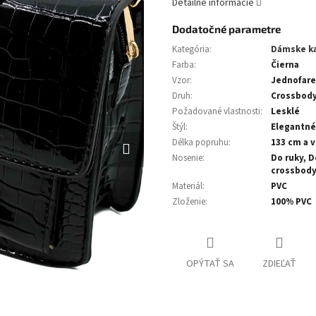
Detailné informácie
Dodatočné parametre
Kategória
:
Dámske k
Farba
:
Čierna
Vzor
:
Jednofare
Druh
:
Crossbod
Požadované vlastnosti
:
Lesklé
Štýl
:
Elegantné
Délka popruhu
:
133 cm a v
Nosenie
:
Do ruky, 
crossbod
Materiál
:
PVC
Zloženie
:
100% PVC
OPÝTAŤ SA
ZDIEĽAŤ