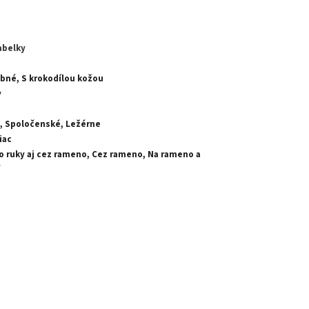
abelky
bné, S krokodílou kožou
y
, Spoločenské, Ležérne
iac
Do ruky aj cez rameno, Cez rameno, Na rameno a
y