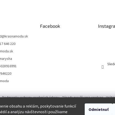
Facebook
Instagr
d
@
krasnamoda.sk
17 646 220
amoda.sk
emarysha
Sled
5028916991
7646220
amoda
Podmienky ochrany osobných údajov
Zásady používania cookies
Vráte
enie obsahu a reklám, poskytovanie funkcií
Odmietnuť
Tvorba eshopu a SEO optimalizácia
édií a analýzu návštevnosti používame