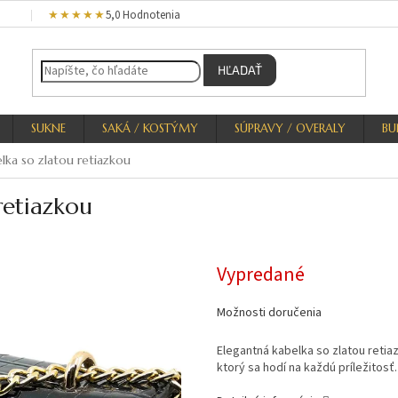
★★★★★
5,0 Hodnotenia
HĽADAŤ
SUKNE
SAKÁ / KOSTÝMY
SÚPRAVY / OVERALY
BU
lka so zlatou retiazkou
retiazkou
Vypredané
Možnosti doručenia
Elegantná kabelka so zlatou retia
ktorý sa hodí na každú príležitosť.