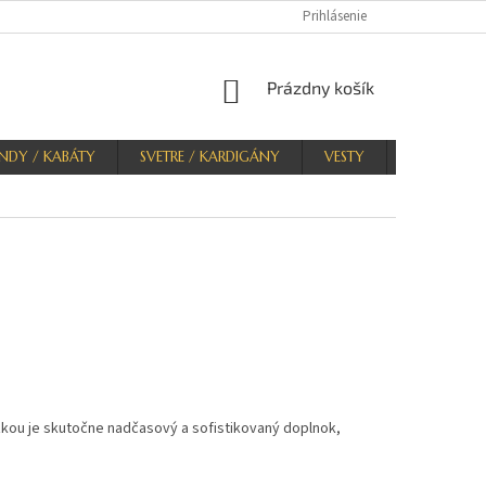
Prihlásenie
NÁKUPNÝ
Prázdny košík
KOŠÍK
NDY / KABÁTY
SVETRE / KARDIGÁNY
VESTY
KRAŤASY
zkou je skutočne nadčasový a sofistikovaný doplnok,