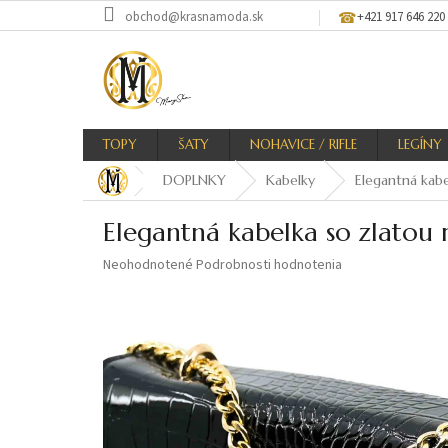
Prejsť
obchod@krasnamoda.sk
+421 917 646 220
na
obsah
TOPY
ŠATY
NOHAVICE / RIFLE
LEGÍNY
DOPLNKY
Kabelky
Elegantná kabe
Elegantná kabelka so zlatou 
Priemerné
Neohodnotené
Podrobnosti hodnotenia
hodnotenie
produktu
je
0,0
z
5
hviezdičiek.