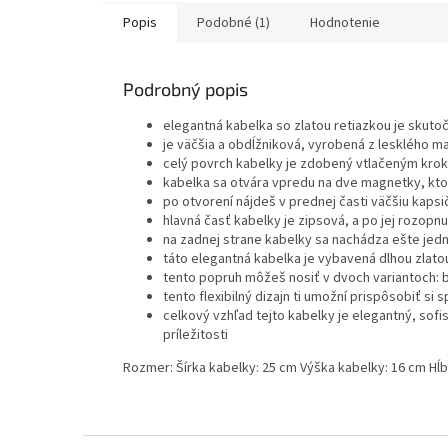
Popis
Podobné (1)
Hodnotenie
Podrobný popis
elegantná kabelka so zlatou retiazkou je skuto
je väčšia a obdĺžniková, vyrobená z lesklého ma
celý povrch kabelky je zdobený vtlačeným krok
kabelka sa otvára vpredu na dve magnetky, ktor
po otvorení nájdeš v prednej časti väčšiu kapsi
hlavná časť kabelky je zipsová, a po jej rozopn
na zadnej strane kabelky sa nachádza ešte jedna
táto elegantná kabelka je vybavená dlhou zlatou
tento popruh môžeš nosiť v dvoch variantoch: 
tento flexibilný dizajn ti umožní prispôsobiť si
celkový vzhľad tejto kabelky je elegantný, so
príležitosti
Rozmer: Šírka kabelky: 25 cm Výška kabelky: 16 cm Hĺ
Z