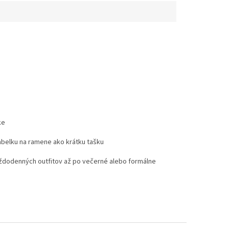
ke
abelku na ramene ako krátku tašku
každodenných outfitov až po večerné alebo formálne