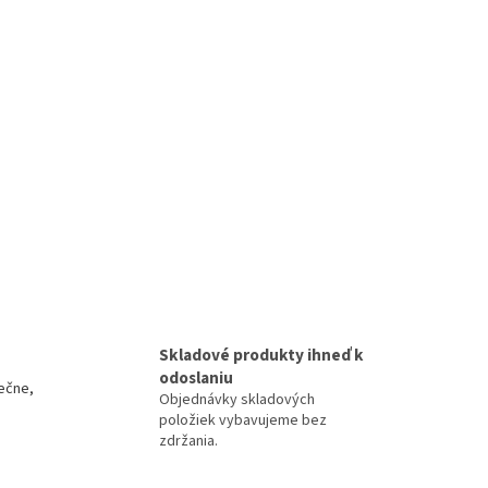
Skladové produkty ihneď k
odoslaniu
ečne,
Objednávky skladových
položiek vybavujeme bez
zdržania.