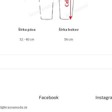
Šírka pása
Šírka bokov
32 - 40 cm
56 cm
Facebook
Instagr
d
@
krasnamoda.sk