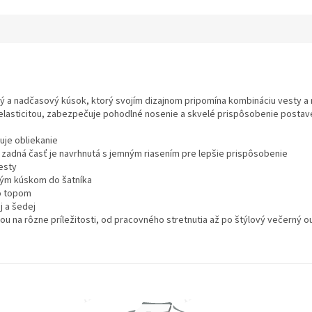
ný a nadčasový kúsok, ktorý svojím dizajnom pripomína kombináciu vesty a
 elasticitou, zabezpečuje pohodlné nosenie a skvelé prispôsobenie postav
uje obliekanie
o zadná časť je navrhnutá s jemným riasením pre lepšie prispôsobenie
esty
ným kúskom do šatníka
o topom
j a šedej
u na rôzne príležitosti, od pracovného stretnutia až po štýlový večerný ou