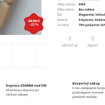
Dĺžka nohavíc
:
Dlhé
Dĺžka rukáva
:
Bez rukáva
Štýl
:
Elegantné, Voľno
Materiál
:
Polyester, Viskóz
38,90 €
–23 %
Zloženie
:
74% polyester 22
OPÝTAŤ SA
ZDIEĽAŤ
Bezpečný nákup
Doprava ZDARMA nad 59€
U nás nakupujete bezp
Ušetrite pri doprave pri
poskytujeme overené
väčšom nákupe.
platobné metódy.