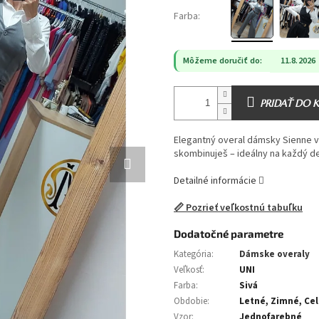
Farba:
Môžeme doručiť do:
11.8.2026
PRIDAŤ DO 
Elegantný overal dámsky Sienne v f
skombinuješ – ideálny na každý d
Detailné informácie
📏 Pozrieť veľkostnú tabuľku
Dodatočné parametre
Kategória
:
Dámske overaly
Veľkosť
:
UNI
Farba
:
Sivá
Obdobie
:
Letné, Zimné, Ce
Vzor
:
Jednofarebné