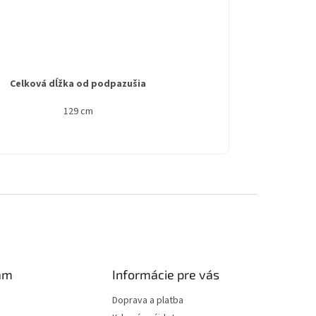
Celková dĺžka od podpazušia
129 cm
am
Informácie pre vás
Doprava a platba