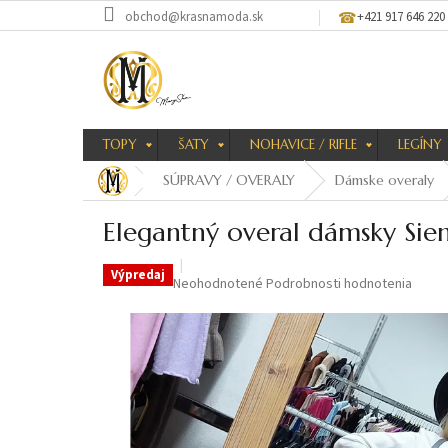
Prejsť
obchod@krasnamoda.sk
+421 917 646 220
na
obsah
TOPY
ŠATY
NOHAVICE / RIFLE
LEGÍNY
SÚPRAVY / OVERALY
Dámske overaly
Elegantný overal dámsky Sie
Výpredaj
Priemerné
Neohodnotené
Podrobnosti hodnotenia
hodnotenie
produktu
je
0,0
z
5
hviezdičiek.