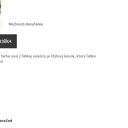
Možnosti doručenia
KOŠÍKA
arbe sivá z ľahkej viskózy je štýlový kúsok, ktorý ľahko
eň.
loročné