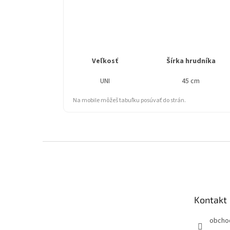
Veľkosť
Šírka hrudníka
UNI
45 cm
Na mobile môžeš tabuľku posúvať do strán.
Z
á
p
ä
t
Kontakt
i
e
obcho