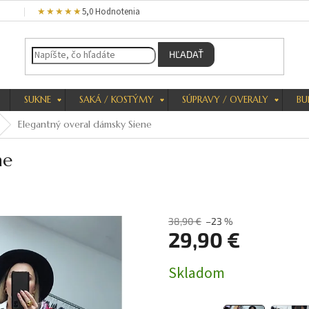
★★★★★
5,0 Hodnotenia
HĽADAŤ
SUKNE
SAKÁ / KOSTÝMY
SÚPRAVY / OVERALY
BU
Elegantný overal dámsky Siene
ne
38,90 €
–23 %
29,90 €
Jednotková
Skladom
cena: