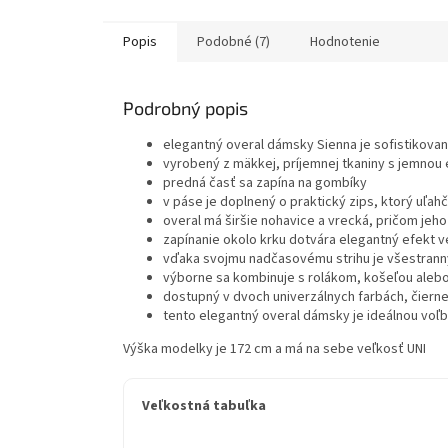
Popis
Podobné (7)
Hodnotenie
Podrobný popis
elegantný overal dámsky Sienna je sofistikova
vyrobený z mäkkej, príjemnej tkaniny s jemnou
predná časť sa zapína na gombíky
v páse je doplnený o praktický zips, ktorý uľahč
overal má širšie nohavice a vrecká, pričom jeh
zapínanie okolo krku dotvára elegantný efekt v
vďaka svojmu nadčasovému strihu je všestran
výborne sa kombinuje s rolákom, košeľou aleb
dostupný v dvoch univerzálnych farbách, čierne
tento elegantný overal dámsky je ideálnou voľbo
Výška modelky je 172 cm a má na sebe veľkosť UNI
Veľkostná tabuľka