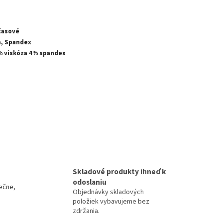
časové
a, Spandex
% viskóza 4% spandex
Skladové produkty ihneď k
odoslaniu
ečne,
Objednávky skladových
položiek vybavujeme bez
zdržania.