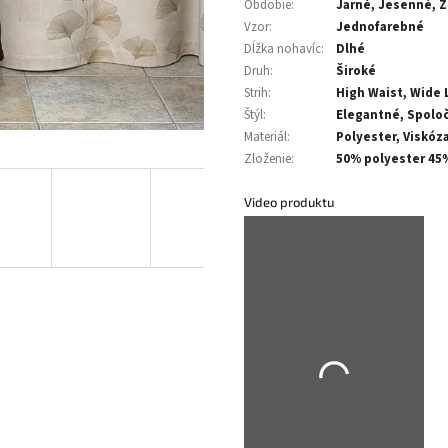
Obdobie
:
Jarné, Jesenné, 
Vzor
:
Jednofarebné
Dĺžka nohavíc
:
Dlhé
Druh
:
Široké
Strih
:
High Waist, Wide 
Štýl
:
Elegantné, Spolo
Materiál
:
Polyester, Viskóza
Zloženie
:
50% polyester 45
Video produktu