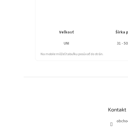
Veľkosť
Šírka 
UNI
31 - 5
Na mobile môžeš tabuľku posúvať do strán.
Z
á
p
ä
t
Kontakt
i
e
obcho