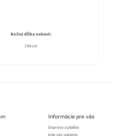
Bočná dĺžka nohavíc
104 cm
am
Informácie pre vás
Doprava a platba
Kde nás nájdete