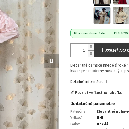
Môžeme doručiť do:
11.8.2026
PRIDAŤ DO 
Elegantné dámske hnedé široké n
kúsok pre moderný mestský aj pra
Detailné informácie
📏 Pozrieť veľkostnú tabuľku
Dodatočné parametre
Kategória
:
Elegantné nohavi
Veľkosť
:
UNI
Farba
:
Hnedá