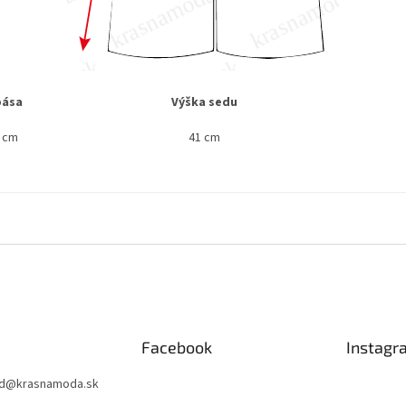
pása
Výška sedu
0 cm
41 cm
Facebook
Instagr
d
@
krasnamoda.sk