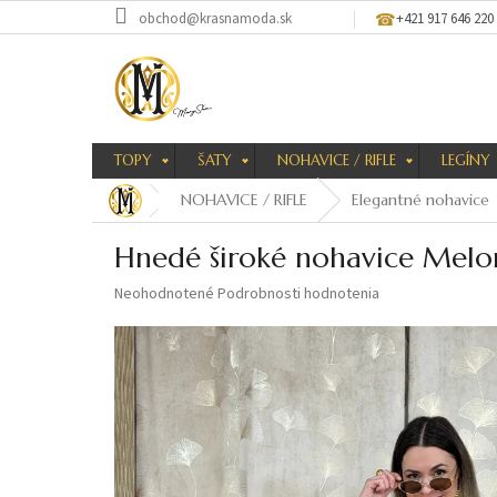
Prejsť
obchod@krasnamoda.sk
+421 917 646 220
na
obsah
TOPY
ŠATY
NOHAVICE / RIFLE
LEGÍNY
NOHAVICE / RIFLE
Elegantné nohavice
Hnedé široké nohavice Melo
Priemerné
Neohodnotené
Podrobnosti hodnotenia
hodnotenie
produktu
je
0,0
z
5
hviezdičiek.