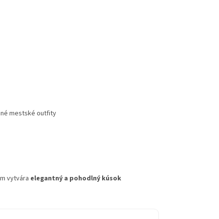
nné mestské outfity
om vytvára
elegantný a pohodlný kúsok