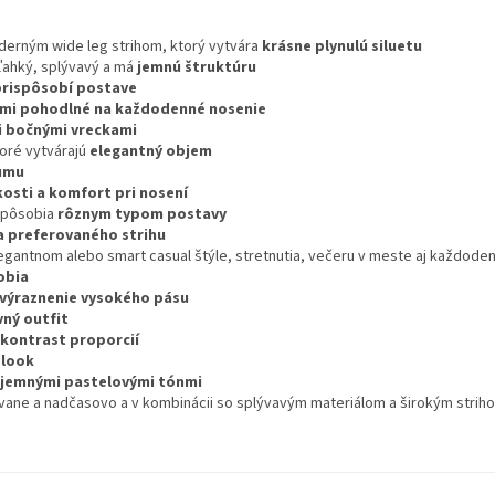
erným wide leg strihom, ktorý vytvára
krásne plynulú siluetu
 ľahký, splývavý a má
jemnú štruktúru
prispôsobí postave
ľmi pohodlné na každodenné nosenie
i bočnými vreckami
toré vytvárajú
elegantný objem
gumu
kosti a komfort pri nosení
ispôsobia
rôznym typom postavy
a preferovaného strihu
egantnom alebo smart casual štýle, stretnutia, večeru v meste aj každode
obia
výraznenie vysokého pásu
ný outfit
kontrast proporcií
 look
 jemnými pastelovými tónmi
vane a nadčasovo a v kombinácii so splývavým materiálom a širokým strih