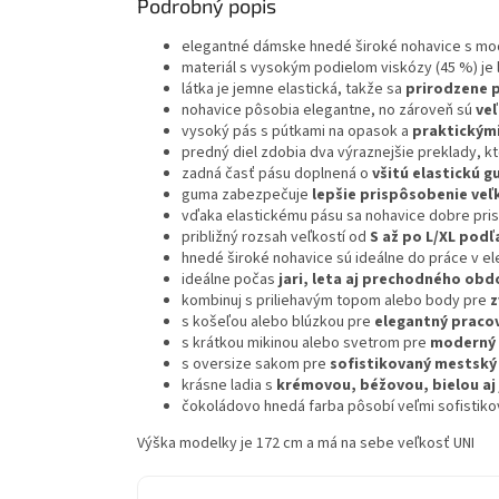
Podrobný popis
elegantné dámske hnedé široké nohavice s mod
materiál s vysokým podielom viskózy (45 %) je
látka je jemne elastická, takže sa
prirodzene 
nohavice pôsobia elegantne, no zároveň sú
ve
vysoký pás s pútkami na opasok a
praktickým
predný diel zdobia dva výraznejšie preklady, k
zadná časť pásu doplnená o
všitú elastickú 
guma zabezpečuje
lepšie prispôsobenie veľ
vďaka elastickému pásu sa nohavice dobre pr
približný rozsah veľkostí od
S až po L/XL podľ
hnedé široké nohavice sú ideálne do práce v el
ideálne počas
jari, leta aj prechodného obd
kombinuj s priliehavým topom alebo body pre
z
s košeľou alebo blúzkou pre
elegantný pracov
s krátkou mikinou alebo svetrom pre
moderný 
s oversize sakom pre
sofistikovaný mestský
krásne ladia s
krémovou, béžovou, bielou aj
čokoládovo hnedá farba pôsobí veľmi sofistiko
Výška modelky je 172 cm a má na sebe veľkosť UNI