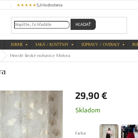
★★★★★
5,0 Hodnotenia
HĽADAŤ
SUKNE
SAKÁ / KOSTÝMY
SÚPRAVY / OVERALY
BU
Hnedé široké nohavice Melora
ra
29,90 €
Jednotková
Skladom
cena:
Farba: