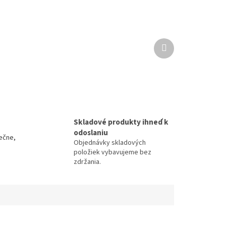
Ďalší
produkt
Skladové produkty ihneď k
odoslaniu
ečne,
Objednávky skladových
položiek vybavujeme bez
zdržania.