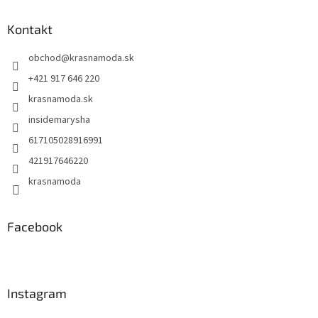
p
ä
Kontakt
t
obchod
@
krasnamoda.sk
i
e
+421 917 646 220
krasnamoda.sk
insidemarysha
617105028916991
421917646220
krasnamoda
Facebook
Instagram