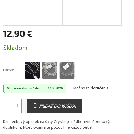
12,90 €
Jednotková
Skladom
cena:
Farba:
Možnosti doručenia
Môžeme doručiť do:
10.8.2026
PRIDAŤ DO KOŠÍKA
Kamienkový opasok na šaty Crystal je nádherným šperkovým
doplnkom, ktorý okamžite pozdvihne každý outfit.