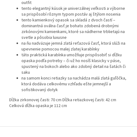
outfit
tento elegantný kúsok je univerzálnej veľkosti a výborne
sa prispôsobí rôznym typom postáv aj štýlom nosenia
tento kamienkový opasok sa skladá z dvoch častí –
dominantná oválna časť je bohato zdobená drobnými
zirkónovými kamienkami, ktoré sa nádherne trblietajú na
svetle a pôsobia luxusne
na ňu nadväzuje jemná zlatá reťazová časť, ktorá slúži na
upevnenie pomocou malej zlatej karabínky
táto praktická karabínka umožňuje prispôsobiť si dĺžku
opaska podľa potreby – či už ho nosíš klasicky v páse,
spustený na bokoch alebo ako zdobný detail na šatách či
saku
na samom konci retiazky sa nachádza malá zlatá guľôčka,
ktorá dodáva celkovému vzhľadu ešte jemnejší a
sofistikovaný dotyk
Dĺžka zirkonovej časti: 70 cm Dĺžka retiazkovej časti: 42 cm
Celková dĺžka opaska je 112 cm
Z
á