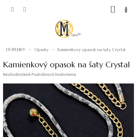
Prejsť
NÁKUP
na
obsah
KOŠÍK
DOPLNKY
Opasky
Kamienkový opasok na šaty Crystal
Kamienkový opasok na šaty Crystal
Priemerné
Neohodnotené
Podrobnosti hodnotenia
hodnotenie
produktu
je
0,0
z
5
hviezdičiek.