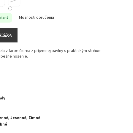
Možnosti doručenia
riant
KOŠÍKA
a v farbe čierna z príjemnej bavlny s praktickým strihom
 bežné nosenie.
ndy
enné, Jesenné, Zimné
ebné