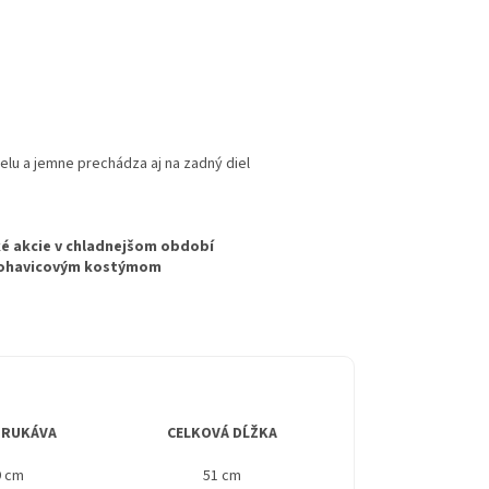
elu a jemne prechádza aj na zadný diel
ké akcie v chladnejšom období
nohavicovým kostýmom
 RUKÁVA
CELKOVÁ DĹŽKA
9 cm
51 cm