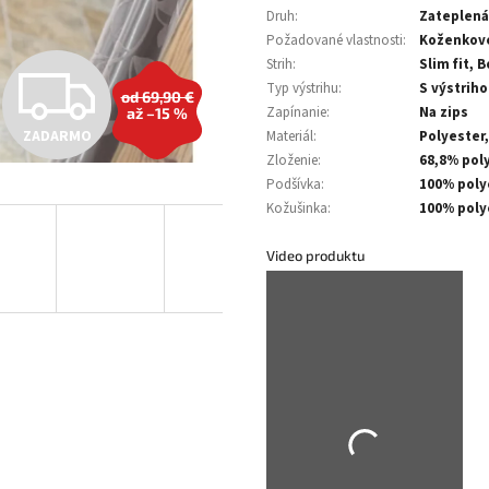
Druh
:
Zateplená
Požadované vlastnosti
:
Koženkové
Strih
:
Slim fit, B
Z
Typ výstrihu
:
S výstrih
od 69,90 €
Zapínanie
:
Na zips
až –15 %
ZADARMO
Materiál
:
Polyester,
A
Zloženie
:
68,8% pol
Podšívka
:
100% poly
Kožušinka
:
100% poly
D
Video produktu
A
R
M