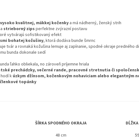
vysoko kvalitnej, mäkkej koženky
a má nádherný, ženský strih
na
strieborný zips
perfektne zvýrazní postavu
toré vytvárajú sofistikovaný efekt
smi bohatej kožušiny
, ktorá dodáva bunde šmrnc
je tvár a rovnaká kožušina lemuje aj zapínanie, spodné okraje predného di
omu bunda dokonale sedí
bunda ľahko obliekala, no zároveň príjemne hriala
tské prechádzky, večerné rande, pracovné stretnutia či spoločens
 hodí k
úzkym džínsom, koženkovým nohaviciam alebo elegantným 
 členkové topánky
ŠÍRKA SPODNÉHO OKRAJA
DĹŽKA
48 cm
5