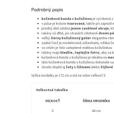
Podrobný popis
koženková bunda s kožušinou
je vyrobená z
v páse je krásne
tvarovaná
, takže pri zapnutí 
predný diel zdobia
jemne zaoblené okraje
, k
rukávy sú dlhé, po stranách zdobené
dvomi pá
veľký
čierny kožušinový golier
elegantne rámu
zadná časť je modelovaná záševkami, vďaka č
vo vnútri je telo zateplené mäkkou kožušinkou
rukávy majú
hladšie, teplejšie futro
, aby sa 
koženková bunda s kožušinou je ideálna na
mes
táto koženková bunda s kožušinou dokonale sa
skvelo doplní aj
šaty s čižmami
alebo
štýlové
Výška modelky je 172 cm a má na sebe veľkosť S
Veľkostná tabuľka
VEĽKOSŤ
ŠÍRKA HRUDNÍKA
S
44 cm