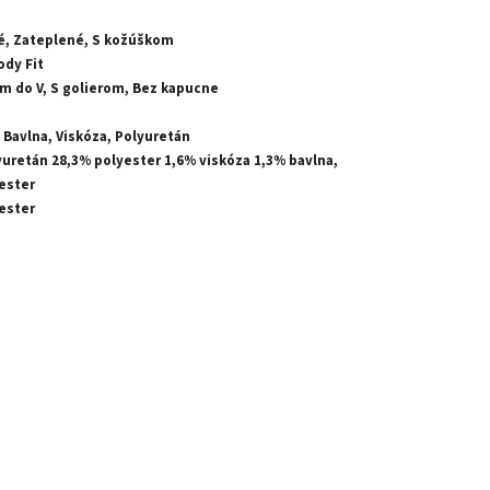
, Zateplené, S kožúškom
ody Fit
om do V, S golierom, Bez kapucne
 Bavlna, Viskóza, Polyuretán
yuretán 28,3% polyester 1,6% viskóza 1,3% bavlna,
ester
ester