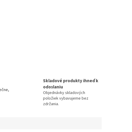
Skladové produkty ihneď k
odoslaniu
ečne,
Objednávky skladových
položiek vybavujeme bez
zdržania.