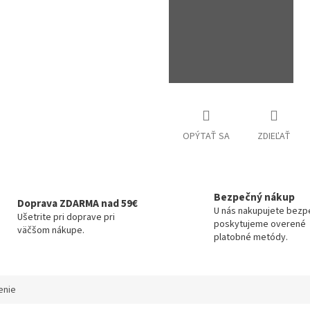
O
OPÝTAŤ SA
ZDIEĽAŤ
Bezpečný nákup
Doprava ZDARMA nad 59€
U nás nakupujete bezp
Ušetrite pri doprave pri
poskytujeme overené
väčšom nákupe.
platobné metódy.
enie