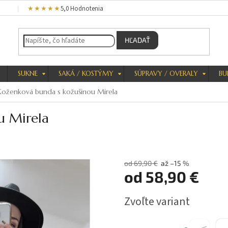
★★★★★
5,0 Hodnotenia
HĽADAŤ
SUKNE
SAKÁ / KOSTÝMY
SÚPRAVY / OVERALY
BU
Koženková bunda s kožušinou Mirela
u Mirela
od 69,90 €
až –15 %
od
58,90 €
Jednotková
Zvoľte variant
cena: