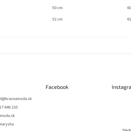
50 cm
6
52 cm
6
Facebook
Instagr
d
@
krasnamoda.sk
17 646 220
amoda.sk
emarysha
Sled