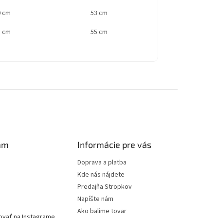
0 cm
53 cm
1 cm
55 cm
am
Informácie pre vás
Doprava a platba
Kde nás nájdete
Predajňa Stropkov
Napíšte nám
Ako balíme tovar
ovať na Instagrame