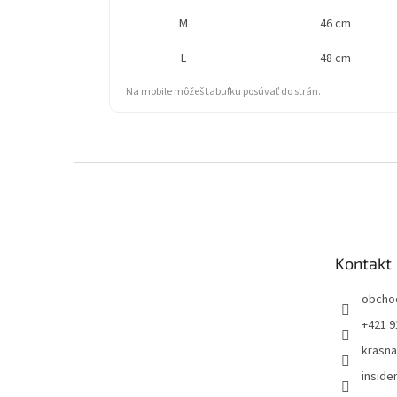
M
46 cm
L
48 cm
Na mobile môžeš tabuľku posúvať do strán.
Z
á
p
ä
t
Kontakt
i
e
obcho
+421 9
krasn
insid