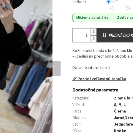
Veľkosť
Môžeme doručiť do:
Zvoľte va
PRIDAŤ DO 
Koženková bunda s kožušinou Mirel
– ideálna na prechodné obdobie a
Detailné informácie
📏 Pozrieť veľkostnú tabuľku
Dodatočné parametre
Kategória
:
Zimné bu
Veľkosť
:
S, M, L
Farba
:
Čierna
Obdobie
:
Jarné/Jes
Vzor
:
Jednofar
Dĺžka
:
Krátke