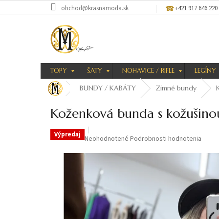
Prejsť
obchod@krasnamoda.sk
+421 917 646 220
na
obsah
TOPY
ŠATY
NOHAVICE / RIFLE
LEGÍNY
BUNDY / KABÁTY
Zimné bundy
Koženková bunda s kožušino
Výpredaj
Priemerné
Neohodnotené
Podrobnosti hodnotenia
hodnotenie
produktu
je
0,0
z
5
hviezdičiek.