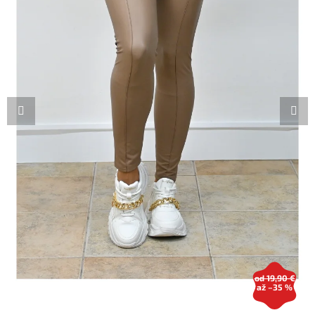
od 19,90 €
až –35 %