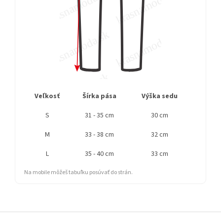
Veľkosť
Šírka pása
Výška sedu
Bočn
S
31 - 35 cm
30 cm
M
33 - 38 cm
32 cm
L
35 - 40 cm
33 cm
Na mobile môžeš tabuľku posúvať do strán.
Z