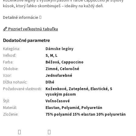
Koženkové legíny s vysokým pásom v farbe cappuccino je štýlový
kúsok, ktorý ľahko skombinuješ – ideálny na každý deň.
Detailné informácie
📏 Pozrieť veľkostnú tabuľku
Dodatočné parametre
Kategória
:
Dámske legíny
Veľkosť
:
S, M, L
Farba
:
Béžová, Cappuccino
Obdobie
:
Zimné, Celoročné
Vzor
:
Jednofarebné
Dĺžka nohavíc
:
Dlhé
Požadované vlastnosti
:
Koženkové, Zateplené, Elastické, S
vysokým pásom
Štýl
:
Voľnočasové
Materiál
:
Elastan, Polyamid, Polyuretán
Zloženie
:
75% polyamid 15% elastan 10% polyuretán