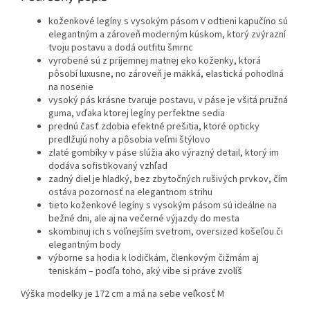
koženkové legíny s vysokým pásom v odtieni kapučíno sú
elegantným a zároveň moderným kúskom, ktorý zvýrazní
tvoju postavu a dodá outfitu šmrnc
vyrobené sú z príjemnej matnej eko koženky, ktorá
pôsobí luxusne, no zároveň je mäkká, elastická pohodlná
na nosenie
vysoký pás krásne tvaruje postavu, v páse je všitá pružná
guma, vďaka ktorej legíny perfektne sedia
prednú časť zdobia efektné prešitia, ktoré opticky
predlžujú nohy a pôsobia veľmi štýlovo
zlaté gombíky v páse slúžia ako výrazný detail, ktorý im
dodáva sofistikovaný vzhľad
zadný diel je hladký, bez zbytočných rušivých prvkov, čím
ostáva pozornosť na elegantnom strihu
tieto koženkové legíny s vysokým pásom sú ideálne na
bežné dni, ale aj na večerné výjazdy do mesta
skombinuj ich s voľnejším svetrom, oversized košeľou či
elegantným body
výborne sa hodia k lodičkám, členkovým čižmám aj
teniskám – podľa toho, aký vibe si práve zvolíš
Výška modelky je 172 cm a má na sebe veľkosť M