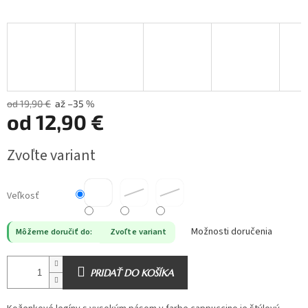
od 19,90 €
až –35 %
od
12,90 €
Jednotková
Zvoľte variant
cena:
Veľkosť
Možnosti doručenia
Môžeme doručiť do:
Zvoľte variant
PRIDAŤ DO KOŠÍKA