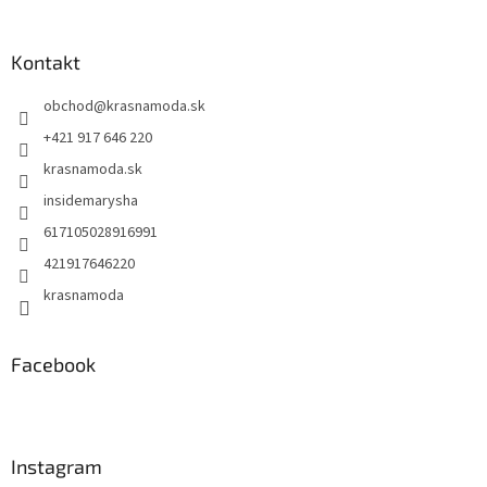
á
p
ä
Kontakt
t
obchod
@
krasnamoda.sk
i
e
+421 917 646 220
krasnamoda.sk
insidemarysha
617105028916991
421917646220
krasnamoda
Facebook
Instagram