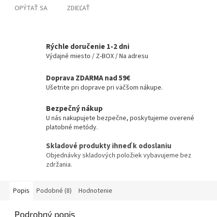
OPÝTAŤ SA
ZDIEĽAŤ
Rýchle doručenie 1-2 dni
Výdajné miesto / Z-BOX / Na adresu
Doprava ZDARMA nad 59€
Ušetrite pri doprave pri väčšom nákupe.
Bezpečný nákup
U nás nakupujete bezpečne, poskytujeme overené
platobné metódy.
Skladové produkty ihneď k odoslaniu
Objednávky skladových položiek vybavujeme bez
zdržania.
Popis
Podobné (8)
Hodnotenie
Podrobný popis