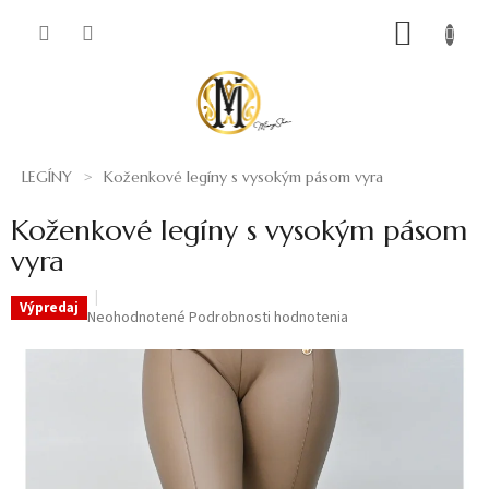
Prejsť
NÁKUP
na
obsah
KOŠÍK
LEGÍNY
Koženkové legíny s vysokým pásom vyra
Koženkové legíny s vysokým pásom
vyra
Výpredaj
Priemerné
Neohodnotené
Podrobnosti hodnotenia
hodnotenie
produktu
je
0,0
z
5
hviezdičiek.