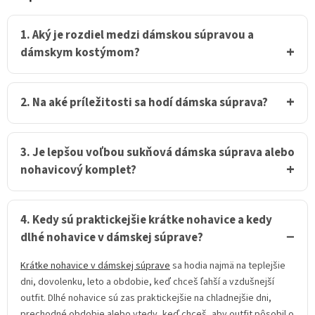
a
c
i
1. Aký je rozdiel medzi dámskou súpravou a
e
dámskym kostýmom?
p
r
v
k
2. Na aké príležitosti sa hodí dámska súprava?
y
v
ý
p
3. Je lepšou voľbou sukňová dámska súprava alebo
i
nohavicový komplet?
s
u
4. Kedy sú praktickejšie krátke nohavice a kedy
dlhé nohavice v dámskej súprave?
Krátke nohavice v dámskej súprave
sa hodia najmä na teplejšie
dni, dovolenku, leto a obdobie, keď chceš ľahší a vzdušnejší
outfit. Dlhé nohavice sú zas praktickejšie na chladnejšie dni,
prechodné obdobie alebo vtedy, keď chceš, aby outfit pôsobil o