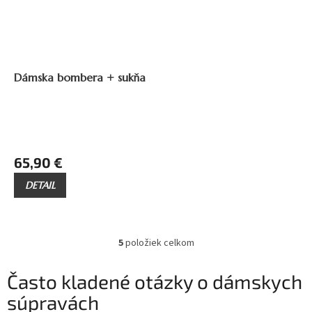
ZADARMO
Z
A
Dámska bombera + sukňa
D
A
R
M
O
65,90 €
DETAIL
5
položiek celkom
O
v
l
Často kladené otázky o dámskych
á
súpravách
d