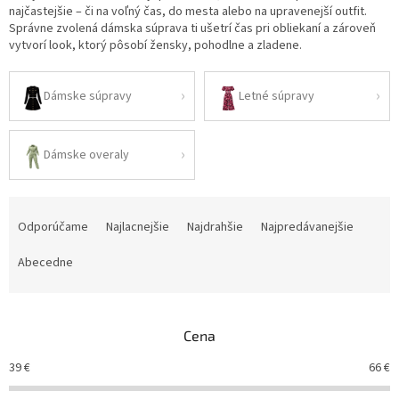
najčastejšie – či na voľný čas, do mesta alebo na upravenejší outfit.
Správne zvolená dámska súprava ti ušetrí čas pri obliekaní a zároveň
vytvorí look, ktorý pôsobí žensky, pohodlne a zladene.
Dámske súpravy
Letné súpravy
Dámske overaly
R
a
Odporúčame
Najlacnejšie
Najdrahšie
Najpredávanejšie
d
e
Abecedne
n
i
e
Cena
p
r
39
€
66
€
o