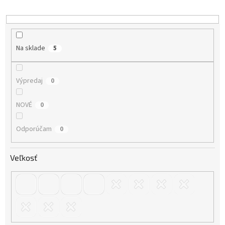
d
u
k
t
o
Na sklade
5
v
Výpredaj
0
NOVÉ
0
Odporúčam
0
Veľkosť