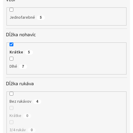
Jednofarebné
5
Dĺžka nohavíc
Krátke
5
Dlhé
7
Dĺžka rukáva
Bez rukávov
4
Krátke
0
3/4 rukáv
0