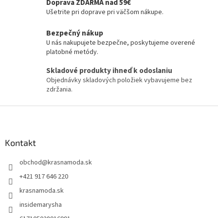
Doprava ZDARMA nad 59€
Ušetrite pri doprave pri väčšom nákupe.
Bezpečný nákup
U nás nakupujete bezpečne, poskytujeme overené
platobné metódy.
Skladové produkty ihneď k odoslaniu
Objednávky skladových položiek vybavujeme bez
zdržania.
Z
á
p
ä
Kontakt
t
obchod
@
krasnamoda.sk
i
e
+421 917 646 220
krasnamoda.sk
insidemarysha