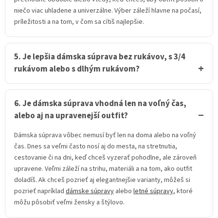
niečo viac uhladene a univerzálne. Výber záleží hlavne na počasí,
príležitosti a na tom, v čom sa cítiš najlepšie.
5. Je lepšia dámska súprava bez rukávov, s 3/4
rukávom alebo s dlhým rukávom?
6. Je dámska súprava vhodná len na voľný čas,
alebo aj na upravenejší outfit?
Dámska súprava vôbec nemusí byť len na doma alebo na voľný
čas. Dnes sa veľmi často nosí aj do mesta, na stretnutia,
cestovanie či na dni, keď chceš vyzerať pohodlne, ale zároveň
upravene. Veľmi záleží na strihu, materiáli a na tom, ako outfit
doladíš. Ak chceš pozrieť aj elegantnejšie varianty, môžeš si
pozrieť napríklad
dámske súpravy
alebo
letné súpravy
, ktoré
môžu pôsobiť veľmi žensky a štýlovo.