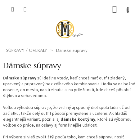
Prejsť
NÁKUP
na
obsah
KOŠÍK
SÚPRAVY / OVERALY
Dámske súpravy
Dámske súpravy
Dámske súpravy
sú ideálne vtedy, keď chceš mať outfit zladený,
upravený a pripravený bez zdĺhavého kombinovania. Hodia sa na bežné
nosenie, do mesta, na stretnutia aj na príležitosti, kde chceš pôsobiť
štýlovo a sebavedomo.
Veľkou výhodou súprav je, že vrchný aj spodný diel spolu ladia už od
začiatku, takže celý outfit pôsobí premyslene a ucelene. Ak hľadáš
elegantnejší variant, pozri si aj
dámske kostýmy
, ktoré sú výbornou
voľbou do práce, na oslavy aj formálnejšie udalosti.
Pri výbere si vieš zvoliť štýl podľa toho, kam chceš súpravu nosiť