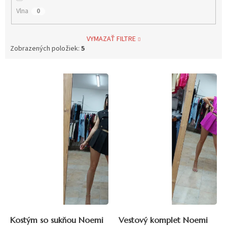
Vlna
0
VYMAZAŤ FILTRE
Zobrazených položiek:
5
V
ý
p
i
s
p
r
o
d
u
k
t
o
v
Kostým so sukňou Noemi
Vestový komplet Noemi