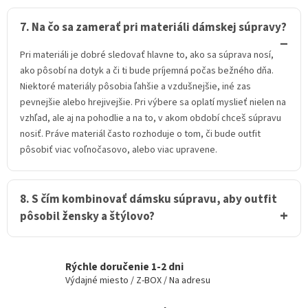
7. Na čo sa zamerať pri materiáli dámskej súpravy?
Pri materiáli je dobré sledovať hlavne to, ako sa súprava nosí,
ako pôsobí na dotyk a či ti bude príjemná počas bežného dňa.
Niektoré materiály pôsobia ľahšie a vzdušnejšie, iné zas
pevnejšie alebo hrejivejšie. Pri výbere sa oplatí myslieť nielen na
vzhľad, ale aj na pohodlie a na to, v akom období chceš súpravu
nosiť. Práve materiál často rozhoduje o tom, či bude outfit
pôsobiť viac voľnočasovo, alebo viac upravene.
8. S čím kombinovať dámsku súpravu, aby outfit
pôsobil žensky a štýlovo?
Rýchle doručenie 1-2 dni
Výdajné miesto / Z-BOX / Na adresu