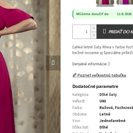
Môžeme doručiť do:
11.8.2026
PRIDAŤ DO 
Ľahké letné šaty Rhea v farbe fuc
bežné nosenie aj špeciálne príleži
Detailné informácie
📏 Pozrieť veľkostnú tabuľku
Dodatočné parametre
Kategória
:
Dlhé šaty
Veľkosť
:
UNI
Farba
:
Ružová, Fuchsiov
Obdobie
:
Letné
Vzor
:
Jednofarebné
Dĺžka šiat
:
Dlhé