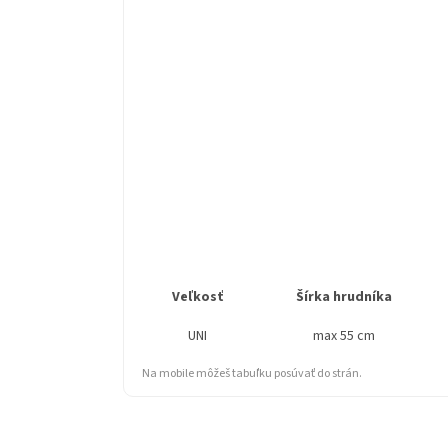
Veľkosť
Šírka hrudníka
UNI
max 55 cm
Na mobile môžeš tabuľku posúvať do strán.