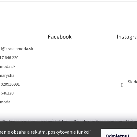
Facebook
Instagr
d
@
krasnamoda.sk
17 646 220
amoda.sk
emarysha
Sled
5028916991
7646220
amoda
Podmienky ochrany osobných údajov
Zásady používania cookies
Vráte
enie obsahu a reklám, poskytovanie funkcií
Odmietnuť