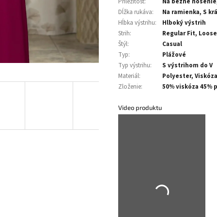
Príležitosť
:
Na bežné nosenie
Dĺžka rukáva
:
Na ramienka, S kr
Hĺbka výstrihu
:
Hlboký výstrih
Strih
:
Regular Fit, Loose
Štýl
:
Casual
Typ
:
Plážové
Typ výstrihu
:
S výstrihom do V
Materiál
:
Polyester, Viskóza
Zloženie
:
50% viskóza 45% p
Video produktu