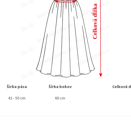
Širka pása
Šírka bokov
Celková d
42 - 50 cm
60 cm