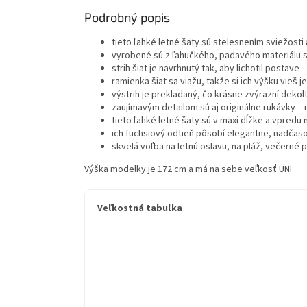
Podrobný popis
tieto ľahké letné šaty sú stelesnením sviežosti
vyrobené sú z ľahučkého, padavého materiálu s
strih šiat je navrhnutý tak, aby lichotil posta
ramienka šiat sa viažu, takže si ich výšku vieš
výstrih je prekladaný, čo krásne zvýrazní dekol
zaujímavým detailom sú aj originálne rukávky 
tieto ľahké letné šaty sú v maxi dĺžke a vpredu
ich fuchsiový odtieň pôsobí elegantne, nadčas
skvelá voľba na letnú oslavu, na pláž, večerné 
Výška modelky je 172 cm a má na sebe veľkosť UNI
Veľkostná tabuľka