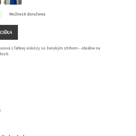
Možnosti doručenia
KOŠÍKA
hsiová z ľahkej viskózy so ženským strihom – ideálne na
tosti.
á