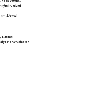
, Na dovolenku
átkými rukávmi
 Fit, Áčkové
, Elastan
olyester 5% elastan