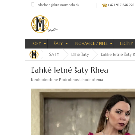
Prejsť
obchod@krasnamoda.sk
+421 917 646 220
na
obsah
TOPY
ŠATY
NOHAVICE / RIFLE
LEGÍNY
ŠATY
Dlhé šaty
Ľahké letné šaty 
Ľahké letné šaty Rhea
Priemerné
Neohodnotené
Podrobnosti hodnotenia
hodnotenie
produktu
je
0,0
z
5
hviezdičiek.