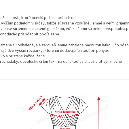
 a ženskosti, ktoré oceníš počas horúcich dní
 vyšším podielom viskózy, takže sú krásne vzdušné, jemné a veľmi príjem
ve – v páse sú jemne nariasené gumičkou, vďaka čomu sa pekne prispôsobia p
 jednoducho prispôsobiť podľa seba
t
– ramená sú odhalené, ale zároveň jemne zahalené padnutou látkou, čo pôso
 majú dve vyššie rozparky, ktoré im dodávajú ľahkosť pri pohybe
ovo a pristane každej žene
prechádzky, dovolenku či len tak – na deň, keď sa chceš cítiť výnimočne