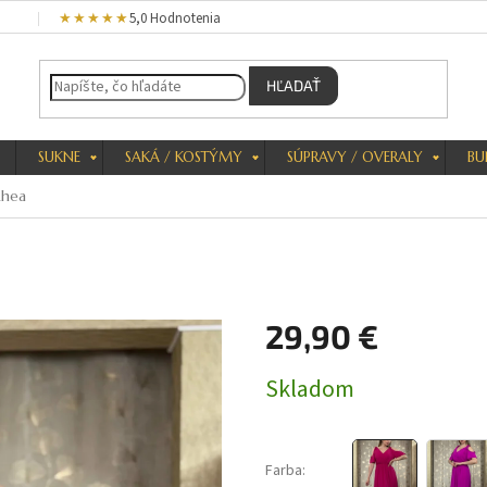
★★★★★
5,0 Hodnotenia
HĽADAŤ
SUKNE
SAKÁ / KOSTÝMY
SÚPRAVY / OVERALY
BU
Rhea
29,90 €
Jednotková
Skladom
cena:
Farba: