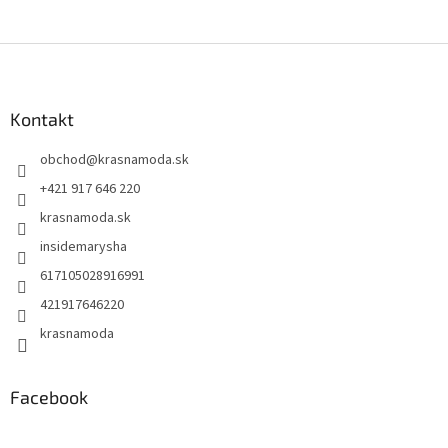
Z
á
p
ä
Kontakt
t
obchod
@
krasnamoda.sk
i
e
+421 917 646 220
krasnamoda.sk
insidemarysha
617105028916991
421917646220
krasnamoda
Facebook