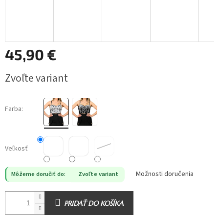
45,90 €
Jednotková
Zvoľte variant
cena:
Farba:
Veľkosť
Možnosti doručenia
Môžeme doručiť do:
Zvoľte variant
PRIDAŤ DO KOŠÍKA