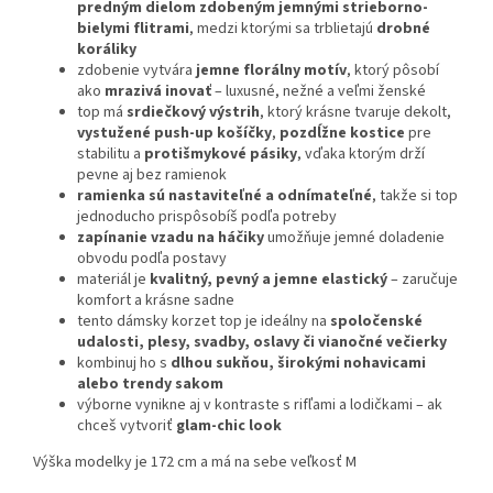
predným dielom zdobeným jemnými strieborno-
bielymi flitrami
, medzi ktorými sa trblietajú
drobné
koráliky
zdobenie vytvára
jemne florálny motív
, ktorý pôsobí
ako
mrazivá inovať
– luxusné, nežné a veľmi ženské
top má
srdiečkový výstrih
, ktorý krásne tvaruje dekolt,
vystužené push-up košíčky
,
pozdĺžne kostice
pre
stabilitu a
protišmykové pásiky
, vďaka ktorým drží
pevne aj bez ramienok
ramienka sú nastaviteľné a odnímateľné
, takže si top
jednoducho prispôsobíš podľa potreby
zapínanie vzadu na háčiky
umožňuje jemné doladenie
obvodu podľa postavy
materiál je
kvalitný, pevný a jemne elastický
– zaručuje
komfort a krásne sadne
tento dámsky korzet top je ideálny na
spoločenské
udalosti, plesy, svadby, oslavy či vianočné večierky
kombinuj ho s
dlhou sukňou, širokými nohavicami
alebo trendy sakom
výborne vynikne aj v kontraste s rifľami a lodičkami – ak
chceš vytvoriť
glam-chic look
Výška modelky je 172 cm a má na sebe veľkosť M