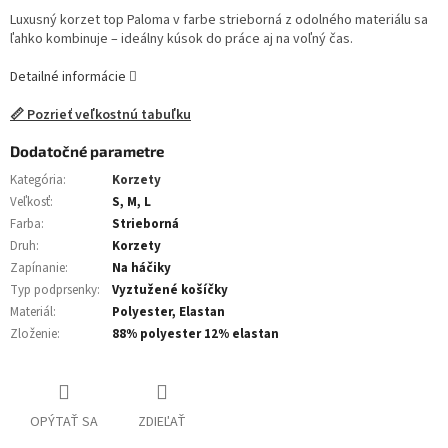
Luxusný korzet top Paloma v farbe strieborná z odolného materiálu sa
ľahko kombinuje – ideálny kúsok do práce aj na voľný čas.
Detailné informácie
📏 Pozrieť veľkostnú tabuľku
Dodatočné parametre
Kategória
:
Korzety
Veľkosť
:
S, M, L
Farba
:
Strieborná
Druh
:
Korzety
Zapínanie
:
Na háčiky
Typ podprsenky
:
Vyztužené košíčky
Materiál
:
Polyester, Elastan
Zloženie
:
88% polyester 12% elastan
OPÝTAŤ SA
ZDIEĽAŤ