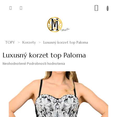
Prejsť
NÁKUP
na
obsah
KOŠÍK
TOPY
Korzety
Luxusný korzet top Paloma
Luxusný korzet top Paloma
Priemerné
Neohodnotené
Podrobnosti hodnotenia
hodnotenie
produktu
je
0,0
z
5
hviezdičiek.