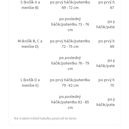
S (košík A a
po prvý háčik/patentku
po prvý háčik/pa
menšie B)
69 - 72 cm
67 - 70 cm
po posledný
po posledn
háčik/patentku 73 - 76
háčik/patentku 70 
cm
M (košík B, C a
po prvý háčik/patentku
po prvý háčik/pa
menšie D)
72 - 75 cm
69 - 72 cm
po posledný
po posledn
háčik/patentku 76 - 79
háčik/patentku 73 
cm
L (košík D a
po prvý háčik/patentku
po prvý háčik/pa
menšie E)
79 - 82 cm
75 - 78 cm
po posledný
po posledn
háčik/patentku 82 - 85
háčik/patentku 79 
cm
Na mobile môžeš tabuľku posúvať do strán.