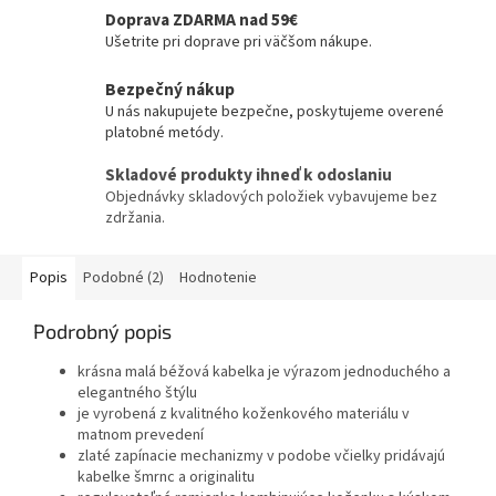
Doprava ZDARMA nad 59€
Ušetrite pri doprave pri väčšom nákupe.
Bezpečný nákup
U nás nakupujete bezpečne, poskytujeme overené
platobné metódy.
Skladové produkty ihneď k odoslaniu
Objednávky skladových položiek vybavujeme bez
zdržania.
Popis
Podobné (2)
Hodnotenie
Podrobný popis
krásna malá béžová kabelka je výrazom jednoduchého a
elegantného štýlu
je vyrobená z kvalitného koženkového materiálu v
matnom prevedení
zlaté zapínacie mechanizmy v podobe včielky pridávajú
kabelke šmrnc a originalitu