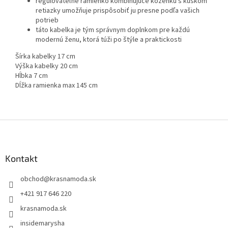
regulovateľné ramienko kombinujúce koženku s kúskom
retiazky umožňuje prispôsobiť ju presne podľa vašich
potrieb
táto kabelka je tým správnym doplnkom pre každú
modernú ženu, ktorá túži po štýle a praktickosti
Šírka kabelky 17 cm
Výška kabelky 20 cm
Hĺbka 7 cm
Dĺžka ramienka max 145 cm
Z
á
p
ä
Kontakt
t
obchod
@
krasnamoda.sk
i
e
+421 917 646 220
krasnamoda.sk
insidemarysha