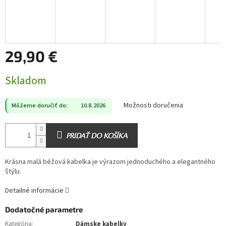
29,90 €
Jednotková
Skladom
cena:
Možnosti doručenia
Môžeme doručiť do:
10.8.2026
PRIDAŤ DO KOŠÍKA
Krásna malá béžová kabelka je výrazom jednoduchého a elegantného
štýlu.
Detailné informácie
Dodatočné parametre
Kategória
:
Dámske kabelky