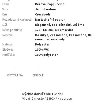
Farba
:
Béžová, Cappuccino
Vzor
:
Jednofarebné
Druh
:
Crossbody
Požadované vlastnosti
:
Nastaviteľný popruh
Štýl
:
Elegantné, Spoločenské, Ležérne
Délka popruhu
:
126 - 133 cm, 133 cm a viac
Nosenie
:
Do ruky aj cez rameno, Cez rameno, Na
rameno a crossbody
Materiál
:
Polyester
Zloženie
:
100% PVC
Podšívka
:
100% polyester
OPÝTAŤ SA
ZDIEĽAŤ
Rýchle doručenie 1-2 dni
Výdajné miesto / Z-BOX / Na adresu