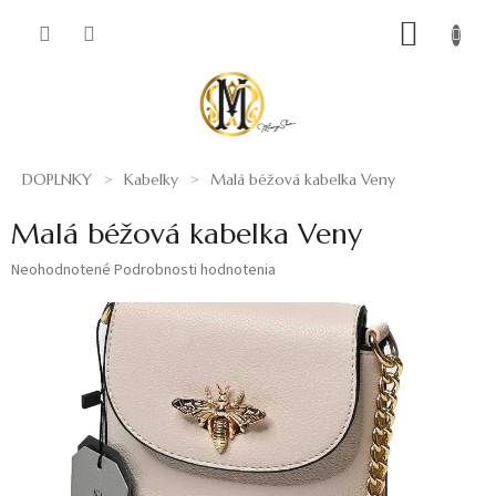
Prejsť
NÁKUP
na
obsah
KOŠÍK
DOPLNKY
Kabelky
Malá béžová kabelka Veny
Malá béžová kabelka Veny
Priemerné
Neohodnotené
Podrobnosti hodnotenia
hodnotenie
produktu
je
0,0
z
5
hviezdičiek.