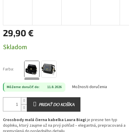
29,90 €
Jednotková
Skladom
cena:
Farba:
Možnosti doručenia
Môžeme doručiť do:
11.8.2026
PRIDAŤ DO KOŠÍKA
Crossbody malá čierna kabelka Laura Biagi
je presne ten typ
doplnku, ktorý zaujme už na prvý pohľad – elegantná, prepracovaná a
premyslená do posledného detailu.