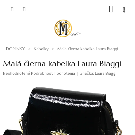
Prejsť
NÁKUP
na
obsah
KOŠÍK
DOPLNKY
Kabelky
Malá čierna kabelka Laura Biaggi
Malá čierna kabelka Laura Biaggi
Priemerné
Neohodnotené
Podrobnosti hodnotenia
Značka:
Laura Biaggi
hodnotenie
produktu
je
0,0
z
5
hviezdičiek.