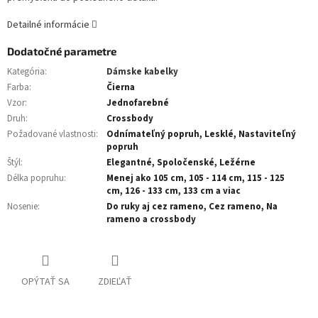
Detailné informácie
Dodatočné parametre
Kategória
:
Dámske kabelky
Farba
:
Čierna
Vzor
:
Jednofarebné
Druh
:
Crossbody
Požadované vlastnosti
:
Odnímateľný popruh, Lesklé, Nastaviteľný
popruh
Štýl
:
Elegantné, Spoločenské, Ležérne
Délka popruhu
:
Menej ako 105 cm, 105 - 114 cm, 115 - 125
cm, 126 - 133 cm, 133 cm a viac
Nosenie
:
Do ruky aj cez rameno, Cez rameno, Na
rameno a crossbody
OPÝTAŤ SA
ZDIEĽAŤ