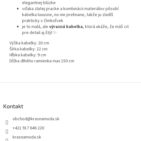
elegantnej blúzke
vďaka zlatej pracke a kombinácii materiálov pôsobí
kabelka luxusne, no nie prehnane, takže ju zladíš
prakticky s čímkoľvek
je to malá, ale
výrazná kabelka
, ktorá ukáže, že máš cit
pre detail aj štýl ✨
Výška kabelky: 20 cm
Šírka kabelky: 22 cm
Hĺbka kabelky: 9 cm
Dĺžka dlhého ramienka max 150 cm
Z
á
p
ä
Kontakt
t
obchod
@
krasnamoda.sk
i
e
+421 917 646 220
krasnamoda.sk