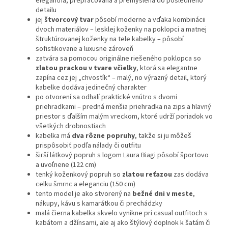
elegantná, prepracovaná a premyslená do posledného
detailu
jej
štvorcový tvar
pôsobí moderne a vďaka kombinácii
dvoch materiálov – lesklej koženky na poklopci a matnej
štruktúrovanej koženky na tele kabelky – pôsobí
sofistikovane a luxusne zároveň
zatvára sa pomocou originálne riešeného poklopca so
zlatou prackou v tvare včielky
, ktorá sa elegantne
zapína cez jej „chvostík“ – malý, no výrazný detail, ktorý
kabelke dodáva jedinečný charakter
po otvorení sa odhalí praktické vnútro s dvomi
priehradkami – predná menšia priehradka na zips a hlavný
priestor s ďalším malým vreckom, ktoré udrží poriadok vo
všetkých drobnostiach
kabelka má
dva rôzne popruhy
, takže si ju môžeš
prispôsobiť podľa nálady či outfitu
širší látkový popruh s logom Laura Biagi pôsobí športovo
a uvoľnene (122 cm)
tenký koženkový popruh so
zlatou reťazou
zas dodáva
celku šmrnc a eleganciu (150 cm)
tento model je ako stvorený na
bežné dni v meste
,
nákupy, kávu s kamarátkou či prechádzky
malá čierna kabelka skvelo vynikne pri casual outfitoch s
kabátom a džínsami, ale aj ako štýlový doplnok k šatám či