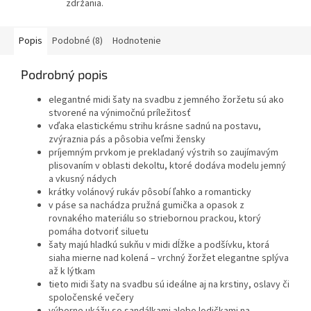
zdržania.
Popis
Podobné (8)
Hodnotenie
Podrobný popis
elegantné midi šaty na svadbu z jemného žoržetu sú ako
stvorené na výnimočnú príležitosť
vďaka elastickému strihu krásne sadnú na postavu,
zvýraznia pás a pôsobia veľmi žensky
príjemným prvkom je prekladaný výstrih so zaujímavým
plisovaním v oblasti dekoltu, ktoré dodáva modelu jemný
a vkusný nádych
krátky volánový rukáv pôsobí ľahko a romanticky
v páse sa nachádza pružná gumička a opasok z
rovnakého materiálu so striebornou prackou, ktorý
pomáha dotvoriť siluetu
šaty majú hladkú sukňu v midi dĺžke a podšívku, ktorá
siaha mierne nad kolená – vrchný žoržet elegantne splýva
až k lýtkam
tieto midi šaty na svadbu sú ideálne aj na krstiny, oslavy či
spoločenské večery