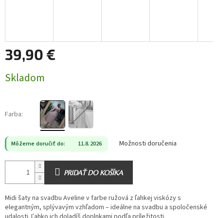
39,90 €
Jednotková
Skladom
cena:
Farba:
Možnosti doručenia
Môžeme doručiť do:
11.8.2026
PRIDAŤ DO KOŠÍKA
Midi šaty na svadbu Aveline v farbe ružová z ľahkej viskózy s
elegantným, splývavým vzhľadom – ideálne na svadbu a spoločenské
udalosti. Ľahko ich doladíš doplnkami podľa príležitosti.