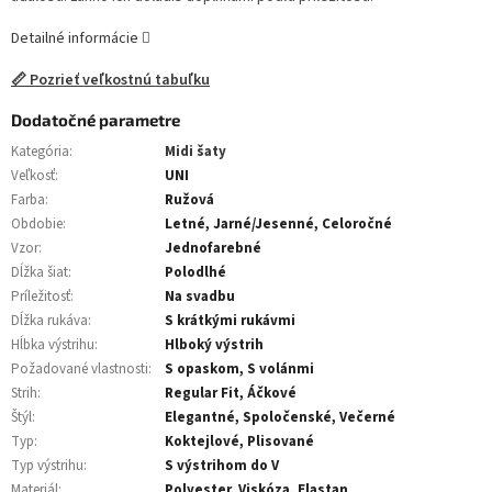
Detailné informácie
📏 Pozrieť veľkostnú tabuľku
Dodatočné parametre
Kategória
:
Midi šaty
Veľkosť
:
UNI
Farba
:
Ružová
Obdobie
:
Letné, Jarné/Jesenné, Celoročné
Vzor
:
Jednofarebné
Dĺžka šiat
:
Polodlhé
Príležitosť
:
Na svadbu
Dĺžka rukáva
:
S krátkými rukávmi
Hĺbka výstrihu
:
Hlboký výstrih
Požadované vlastnosti
:
S opaskom, S volánmi
Strih
:
Regular Fit, Áčkové
Štýl
:
Elegantné, Spoločenské, Večerné
Typ
:
Koktejlové, Plisované
Typ výstrihu
:
S výstrihom do V
Materiál
:
Polyester, Viskóza, Elastan