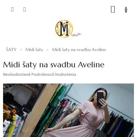
Prejsť
NÁKUP
na
obsah
KOŠÍK
ŠATY
Midi šaty
Midi šaty na svadbu Aveline
Midi šaty na svadbu Aveline
Priemerné
Neohodnotené
Podrobnosti hodnotenia
hodnotenie
produktu
je
0,0
z
5
hviezdičiek.