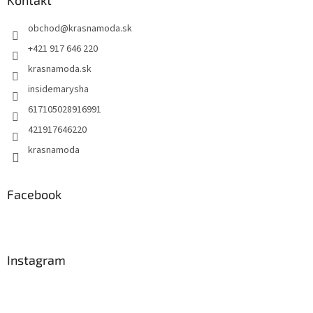
t
obchod
@
krasnamoda.sk
i
e
+421 917 646 220
krasnamoda.sk
insidemarysha
617105028916991
421917646220
krasnamoda
Facebook
Instagram