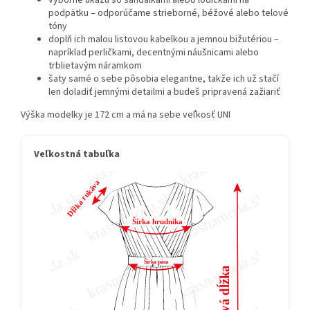
výborne ukážu so sandálkami alebo lodičkami na
podpätku – odporúčame strieborné, béžové alebo telové
tóny
doplň ich malou listovou kabelkou a jemnou bižutériou –
napríklad perličkami, decentnými náušnicami alebo
trblietavým náramkom
šaty samé o sebe pôsobia elegantne, takže ich už stačí
len doladiť jemnými detailmi a budeš pripravená zažiariť
Výška modelky je 172 cm a má na sebe veľkosť UNI
Veľkostná tabuľka