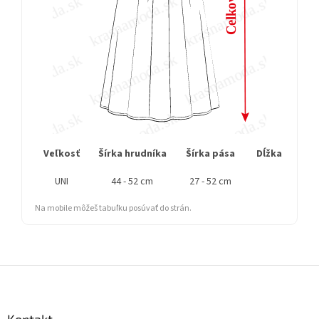
Veľkosť
Šírka hrudníka
Šírka pása
Dĺžka rukáva
UNI
44 - 52 cm
27 - 52 cm
12 
Na mobile môžeš tabuľku posúvať do strán.
Z
á
p
ä
Kontakt