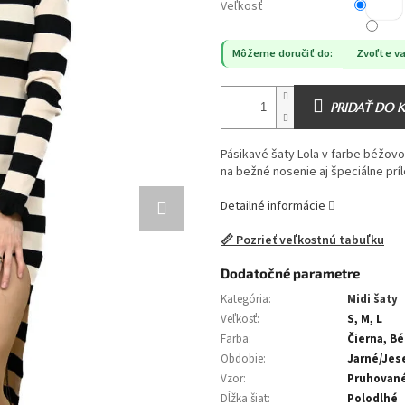
Veľkosť
Môžeme doručiť do:
Zvoľte va
PRIDAŤ DO 
Pásikavé šaty Lola v farbe béžovo
na bežné nosenie aj špeciálne príl
Detailné informácie
📏 Pozrieť veľkostnú tabuľku
Dodatočné parametre
Kategória
:
Midi šaty
Veľkosť
:
S, M, L
Farba
:
Čierna, B
Obdobie
:
Jarné/Jes
Vzor
:
Pruhovan
Dĺžka šiat
:
Polodlhé