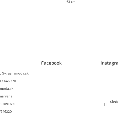
63 cm
Facebook
Instagr
d
@
krasnamoda.sk
17 646 220
amoda.sk
emarysha
Sled
5028916991
7646220