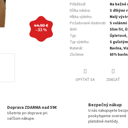
Príležitosť
:
Na bežné 
Dĺžka rukáva
:
S dlhými 
Hĺbka výstrihu
:
Malý výstr
Požadované vlastnosti
:
S volánmi
44,90 €
Strih
:
Slim fit, 
–33 %
Typ
:
Úpletové,
Typ výstrihu
:
S guľatým
Materiál
:
Bavlna, Vi
Zloženie
:
65% bavln
OPÝTAŤ SA
ZDIEĽAŤ
Bezpečný nákup
Doprava ZDARMA nad 59€
U nás nakupujete bezp
Ušetrite pri doprave pri
poskytujeme overené
väčšom nákupe.
platobné metódy.