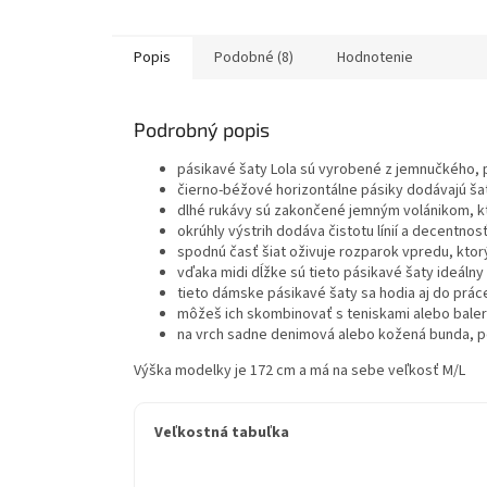
Popis
Podobné (8)
Hodnotenie
Podrobný popis
pásikavé šaty Lola sú vyrobené z jemnučkého, 
čierno-béžové horizontálne pásiky dodávajú ša
dlhé rukávy sú zakončené jemným volánikom, k
okrúhly výstrih dodáva čistotu línií a decentnos
spodnú časť šiat oživuje rozparok vpredu, kto
vďaka midi dĺžke sú tieto pásikavé šaty ideálny 
tieto dámske pásikavé šaty sa hodia aj do prá
môžeš ich skombinovať s teniskami alebo balerí
na vrch sadne denimová alebo kožená bunda, poč
Výška modelky je 172 cm a má na sebe veľkosť M/L
Veľkostná tabuľka