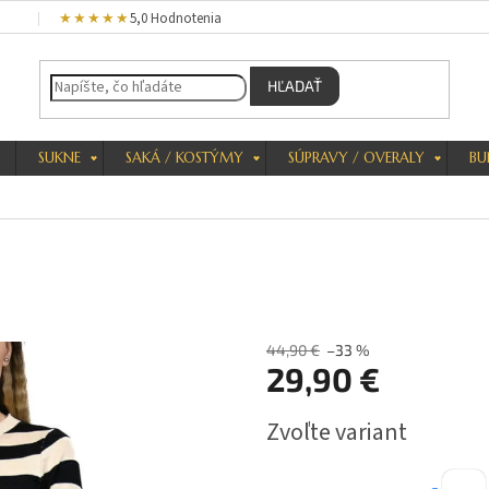
★★★★★
5,0 Hodnotenia
HĽADAŤ
SUKNE
SAKÁ / KOSTÝMY
SÚPRAVY / OVERALY
BU
44,90 €
–33 %
29,90 €
Jednotková
Zvoľte variant
cena: