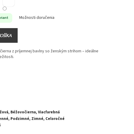
Možnosti doručenia
riant
KOŠÍKA
čierna z príjemnej bavlny so ženským strihom – ideálne
ežitosti.
éžová, Béžovočierna, Viacfarebná
enné, Podzimné, Zimné, Celoročné
é