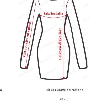
ka
Dĺžka rukáva od ramena
61 cm