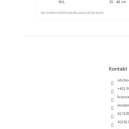
M/L
35 - 48 cm
Na mobile môžeš tabuľku posúvať do strán.
Z
á
p
ä
t
Kontakt
i
e
obcho
+421 9
krasn
insid
61710
42191