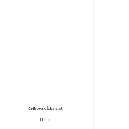
Celková dĺžka šiat
114 cm