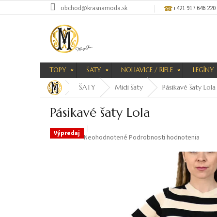
Prejsť
obchod@krasnamoda.sk
+421 917 646 220
na
obsah
TOPY
ŠATY
NOHAVICE / RIFLE
LEGÍNY
ŠATY
Midi šaty
Pásikavé šaty Lola
Pásikavé šaty Lola
Výpredaj
Priemerné
Neohodnotené
Podrobnosti hodnotenia
hodnotenie
produktu
je
0,0
z
5
hviezdičiek.