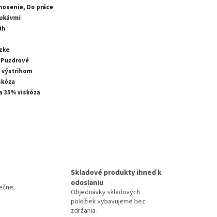
nosenie, Do práce
rukávmi
ih
Úzke
 Puzdrové
 výstrihom
skóza
a 35% viskóza
Skladové produkty ihneď k
odoslaniu
ečne,
Objednávky skladových
položiek vybavujeme bez
zdržania.