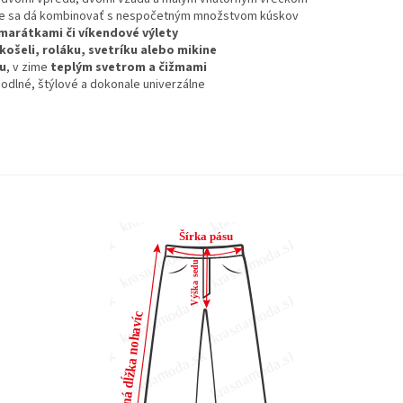
že sa dá kombinovať s nespočetným množstvom kúskov
amarátkami či víkendové výlety
 košeli, roláku, svetríku alebo mikine
u
, v zime
teplým svetrom a čižmami
odlné, štýlové a dokonale univerzálne