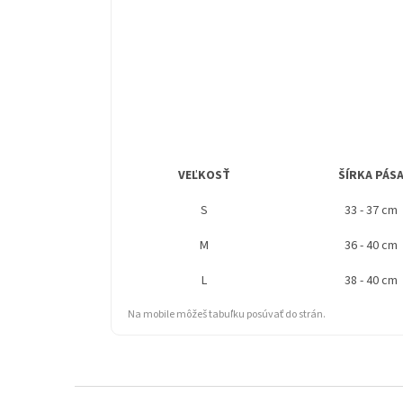
VEĽKOSŤ
ŠÍRKA PÁS
S
33 - 37 cm
M
36 - 40 cm
L
38 - 40 cm
Na mobile môžeš tabuľku posúvať do strán.
Z