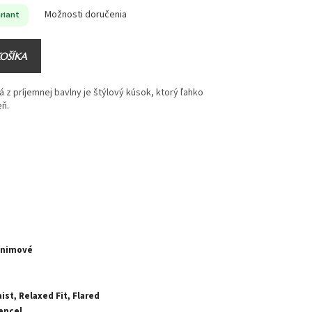
Možnosti doručenia
riant
KOŠÍKA
á z príjemnej bavlny je štýlový kúsok, ktorý ľahko
eň.
enimové
ist, Relaxed Fit, Flared
Tencel