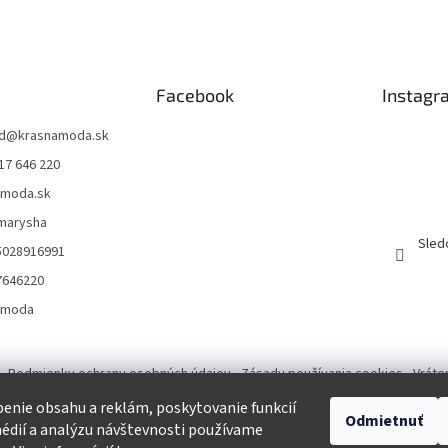
Facebook
Instagr
d
@
krasnamoda.sk
17 646 220
amoda.sk
emarysha
Sled
5028916991
7646220
amoda
Podmienky ochrany osobných údajov
Zásady používania cookies
Vráte
enie obsahu a reklám, poskytovanie funkcií
Odmietnuť
Tvorba eshopu a SEO optimalizácia
édií a analýzu návštevnosti používame