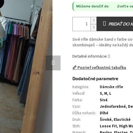
Môžeme doručiť do:
Zvoľte va
PRIDAŤ DO 
Sivé rifle dámske Sand v farbe siv
skombinuješ – ideálny na každý d
Detailné informácie
📏 Pozrieť veľkostnú tabuľku
Dodatočné parametre
Kategória
:
Dámske rifle
Veľkosť
:
S, M, L
Farba
:
Sivá
Vzor
:
Jednofarebné, D
Dĺžka nohavíc
:
Dlhé
Druh
:
Široké, Elastické
Strih
:
Loose Fit, High Wa
Materiál
:
Bavlna, Elastan, 