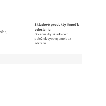
Skladové produkty ihneď k
odoslaniu
ečne,
Objednávky skladových
položiek vybavujeme bez
zdržania.