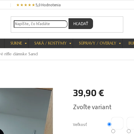
★★★★★
5,0 Hodnotenia
HĽADAŤ
SUKNE
SAKÁ / KOSTÝMY
SÚPRAVY / OVERALY
BU
vé rifle dámske Sand
39,90 €
Jednotková
Zvoľte variant
cena:
Veľkosť