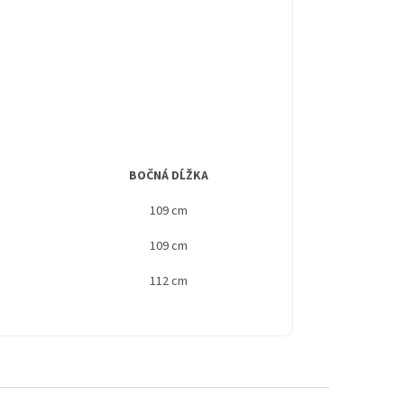
BOČNÁ DĹŽKA
109 cm
109 cm
112 cm