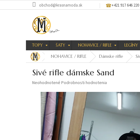
Prejsť
obchod@krasnamoda.sk
+421 917 646 220
na
obsah
TOPY
ŠATY
NOHAVICE / RIFLE
LEGÍNY
NOHAVICE / RIFLE
Dámske rifle
Si
Sivé rifle dámske Sand
Priemerné
Neohodnotené
Podrobnosti hodnotenia
hodnotenie
produktu
je
0,0
z
5
hviezdičiek.