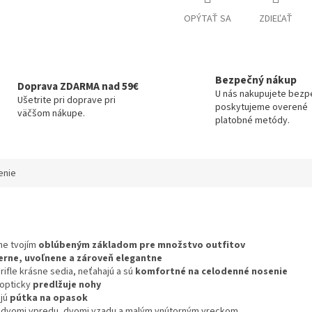
OPÝTAŤ SA
ZDIEĽAŤ
Bezpečný nákup
Doprava ZDARMA nad 59€
U nás nakupujete bezp
Ušetrite pri doprave pri
poskytujeme overené
väčšom nákupe.
platobné metódy.
enie
ne tvojím
oblúbeným základom pre množstvo outfitov
rne, uvoľnene a zároveň elegantne
 rifle krásne sedia, neťahajú a sú
komfortné na celodenné nosenie
opticky
predlžuje nohy
jú
pútka na opasok
 dvomi vpredu, dvomi vzadu a malým vnútorným vreckom