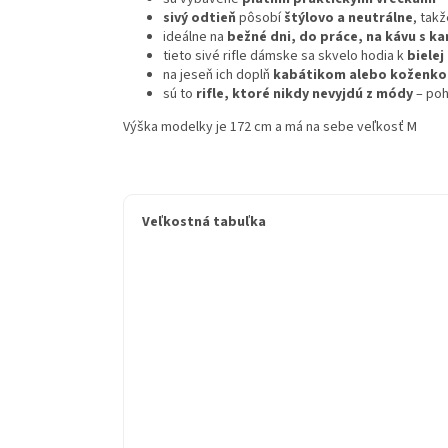
sivý odtieň
pôsobí
štýlovo a neutrálne
, tak
ideálne na
bežné dni, do práce, na kávu s k
tieto sivé rifle dámske sa skvelo hodia k
bielej
na jeseň ich doplň
kabátikom alebo koženko
sú to
rifle, ktoré nikdy nevyjdú z módy
– poh
Výška modelky je 172 cm a má na sebe veľkosť M
Veľkostná tabuľka