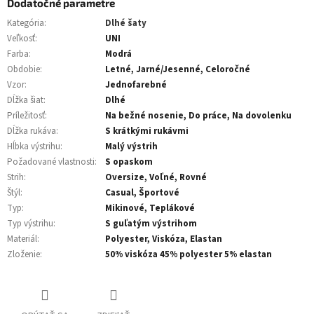
Dodatočné parametre
Kategória
:
Dlhé šaty
Veľkosť
:
UNI
Farba
:
Modrá
Obdobie
:
Letné, Jarné/Jesenné, Celoročné
Vzor
:
Jednofarebné
Dĺžka šiat
:
Dlhé
Príležitosť
:
Na bežné nosenie, Do práce, Na dovolenku
Dĺžka rukáva
:
S krátkými rukávmi
Hĺbka výstrihu
:
Malý výstrih
Požadované vlastnosti
:
S opaskom
Strih
:
Oversize, Voľné, Rovné
Štýl
:
Casual, Športové
Typ
:
Mikinové, Teplákové
Typ výstrihu
:
S guľatým výstrihom
Materiál
:
Polyester, Viskóza, Elastan
Zloženie
:
50% viskóza 45% polyester 5% elastan