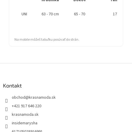
hrudníka
bokov
ramena
UNI
63 - 70 cm
65 - 70
17 cm
Na mobile môžeš tabuľku posúvať do strán.
Z
á
p
ä
Kontakt
t
obchod
@
krasnamoda.sk
i
e
+421 917 646 220
krasnamoda.sk
insidemarysha
617105028916991