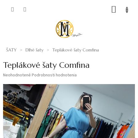
Prejsť
NÁKUP
na
obsah
KOŠÍK
ŠATY
Dlhé šaty
Teplákové šaty Comfina
Teplákové šaty Comfina
Priemerné
Neohodnotené
Podrobnosti hodnotenia
hodnotenie
produktu
je
0,0
z
5
hviezdičiek.