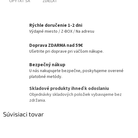
OPÝTAŤ SA
ZDIEĽAŤ
Rýchle doručenie 1-2 dni
Výdajné miesto / Z-BOX / Na adresu
Doprava ZDARMA nad 59€
Ušetrite pri doprave pri väčšom nákupe.
Bezpečný nákup
U nás nakupujete bezpečne, poskytujeme overené
platobné metódy.
Skladové produkty ihneď k odoslaniu
Objednávky skladových položiek vybavujeme bez
zdržania.
Súvisiaci tovar