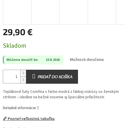
29,90 €
Jednotková
Skladom
cena:
Možnosti doručenia
Môžeme doručiť do:
10.8.2026
PRIDAŤ DO KOŠÍKA
Teplákové šaty Comfina v farbe modrá z ľahkej viskózy so ženským
strihom – ideálne na bežné nosenie aj špeciálne príležitosti.
Detailné informácie
📏 Pozrieť veľkostnú tabuľku