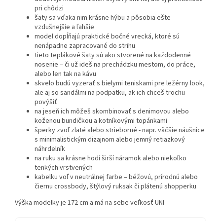
pri chôdzi
šaty sa vďaka nim krásne hýbu a pôsobia ešte
vzdušnejšie a ľahšie
model dopĺňajú praktické bočné vrecká, ktoré sú
nenápadne zapracované do strihu
tieto teplákové šaty sú ako stvorené na každodenné
nosenie – či už ideš na prechádzku mestom, do práce,
alebo len tak na kávu
skvelo budú vyzerať s bielymi teniskami pre ležérny look,
ale aj so sandálmi na podpätku, ak ich chceš trochu
povýšiť
na jeseň ich môžeš skombinovať s denimovou alebo
koženou bundičkou a kotníkovými topánkami
šperky zvoľ zlaté alebo strieborné - napr. väčšie náušnice
s minimalistickým dizajnom alebo jemný retiazkový
náhrdelník
na ruku sa krásne hodí širší náramok alebo niekoľko
tenkých vrstvených
kabelku voľ v neutrálnej farbe – béžovú, prírodnú alebo
čiernu crossbody, štýlový ruksak či plátenú shopperku
Výška modelky je 172 cm a má na sebe veľkosť UNI