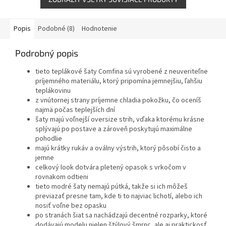
Popis
Podobné (8)
Hodnotenie
Podrobný popis
tieto teplákové šaty Comfina sú vyrobené z neuveriteľne
príjemného materiálu, ktorý pripomína jemnejšiu, ľahšiu
teplákovinu
z vnútornej strany príjemne chladia pokožku, čo oceníš
najmä počas teplejších dní
šaty majú voľnejší oversize strih, vďaka ktorému krásne
splývajú po postave a zároveň poskytujú maximálne
pohodlie
majú krátky rukáv a oválny výstrih, ktorý pôsobí čisto a
jemne
celkový look dotvára pletený opasok s vrkočom v
rovnakom odtieni
tieto modré šaty nemajú pútká, takže si ich môžeš
previazať presne tam, kde ti to najviac lichotí, alebo ich
nosiť voľne bez opasku
po stranách šiat sa nachádzajú decentné rozparky, ktoré
dodávajú modelu nielen štýlový šmrnc, ale aj praktickosť