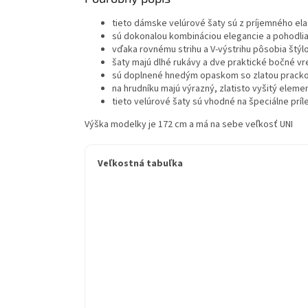
tieto dámske velúrové šaty sú z príjemného el
sú dokonalou kombináciou elegancie a pohodli
vďaka rovnému strihu a V-výstrihu pôsobia štýlo
šaty majú dlhé rukávy a dve praktické bočné vre
sú doplnené hnedým opaskom so zlatou prackou
na hrudníku majú výrazný, zlatisto vyšitý elem
tieto velúrové šaty sú vhodné na špeciálne príle
Výška modelky je 172 cm a má na sebe veľkosť UNI
Veľkostná tabuľka