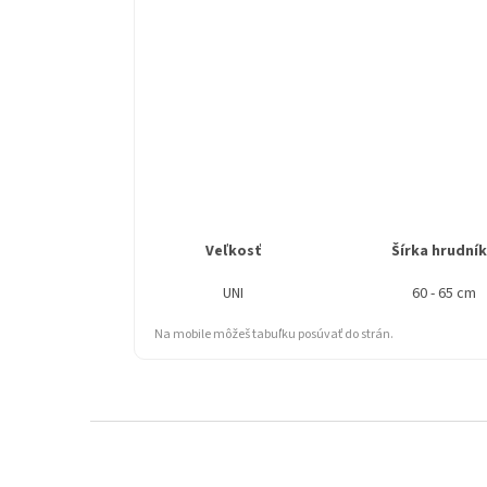
Veľkosť
Šírka hrudní
UNI
60 - 65 cm
Na mobile môžeš tabuľku posúvať do strán.
Z
á
p