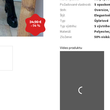
Požadované vlastnosti
:
S opasko
Strih
:
Oversize,
Štýl
:
Elegantné
Typ
:
Úpletové
34,90 €
–14 %
Typ výstrihu
:
S výstrih
Materiál
:
Polyester,
Zloženie
:
50% viskó
Video produktu