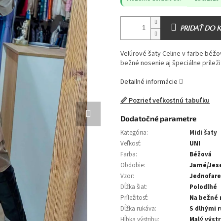
PRIDAŤ DO 
Velúrové šaty Celine v farbe béžo
bežné nosenie aj špeciálne príleži
Detailné informácie
📏 Pozrieť veľkostnú tabuľku
Dodatočné parametre
Kategória
:
Midi šaty
Veľkosť
:
UNI
Farba
:
Béžová
Obdobie
:
Jarné/Jes
Vzor
:
Jednofare
Dĺžka šiat
:
Polodlhé
Príležitosť
:
Na bežné 
Dĺžka rukáva
:
S dlhými 
Hĺbka výstrihu
:
Malý výstr