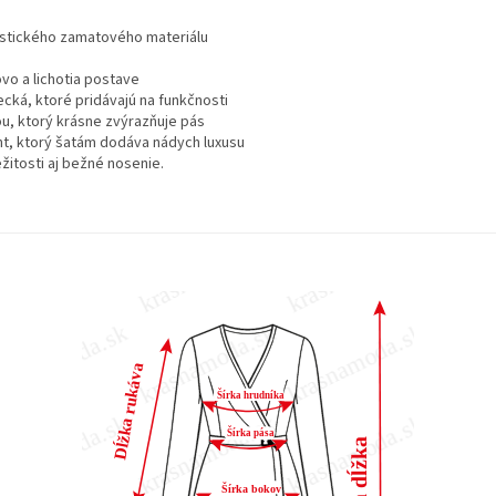
astického zamatového materiálu
a
vo a lichotia postave
cká, ktoré pridávajú na funkčnosti
, ktorý krásne zvýrazňuje pás
ent, ktorý šatám dodáva nádych luxusu
žitosti aj bežné nosenie.