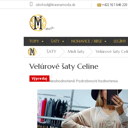
Prejsť
obchod@krasnamoda.sk
+421 917 646 220
na
obsah
TOPY
ŠATY
NOHAVICE / RIFLE
LEGÍNY
ŠATY
Midi šaty
Velúrové šaty Cel
Velúrové šaty Celine
Výpredaj
Priemerné
Neohodnotené
Podrobnosti hodnotenia
hodnotenie
produktu
je
0,0
z
5
hviezdičiek.