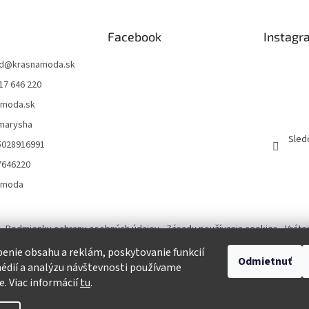
Facebook
Instagr
d
@
krasnamoda.sk
17 646 220
amoda.sk
emarysha
Sled
5028916991
7646220
amoda
Podmienky ochrany osobných údajov
Zásady používania cookies
Vráte
enie obsahu a reklám, poskytovanie funkcií
Odmietnuť
Tvorba eshopu a SEO optimalizácia
édií a analýzu návštevnosti používame
e. Viac informácií
tu
.