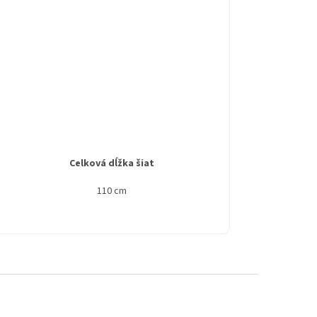
Celková dĺžka šiat
110 cm