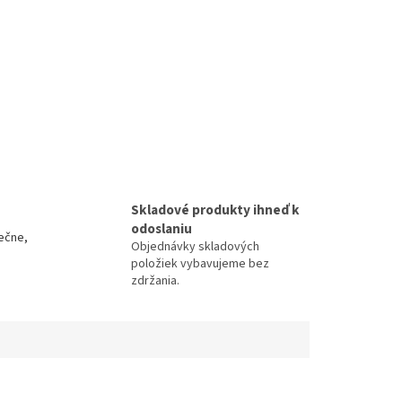
Skladové produkty ihneď k
odoslaniu
ečne,
Objednávky skladových
položiek vybavujeme bez
zdržania.