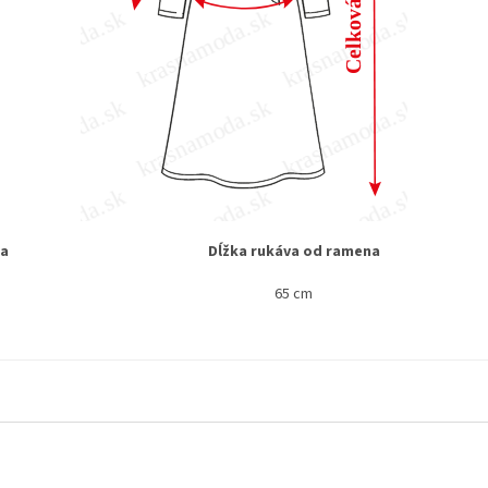
ka
Dĺžka rukáva od ramena
65 cm