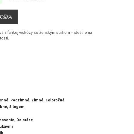
KOŠÍKA
vá z ľahkej viskózy so ženským strihom – ideálne na
tosti.
enné, Podzimné, Zimné, Celoročné
bné, S logom
nosenie, Do práce
rukávmi
ih