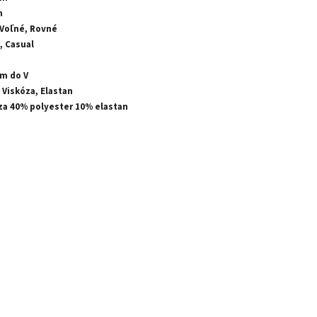
m
 Voľné, Rovné
, Casual
om do V
 Viskóza, Elastan
za 40% polyester 10% elastan