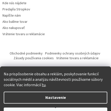
Kde nás nájdete
Predajňa Stropkov
Napíšte nám
Ako balíme tovar
Ako nakupovať
Vrátenie tovaru a reklamácie
Obchodné podmienky
Podmienky ochrany osobných údajov
Zásady používania cookies
Vrátenie tovaru a reklamácie
Tvorba eshopu a SEO optimalizácia
Na prispôsobenie obsahu a reklám, poskytovanie funkcií
sociálnych médií a analýzu návštevnosti používame súbory
cookie. Viac informácií
tu
.
Vytvoril Shoptet
Nastavenie
Copyright 2026
Krásna móda
. Všetky práva vyhradené.
Upraviť