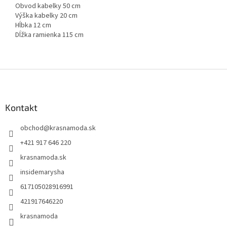
Obvod kabelky 50 cm
Výška kabelky 20 cm
Hĺbka 12 cm
Dĺžka ramienka 115 cm
Z
á
p
ä
Kontakt
t
obchod
@
krasnamoda.sk
i
e
+421 917 646 220
krasnamoda.sk
insidemarysha
617105028916991
421917646220
krasnamoda