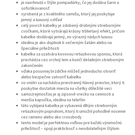
je navrhnutá v štýle pompadúrky, čo jej dodáva šarm a
sofistikovanosť
vyrobená je z kvalitného semišu, ktorý jej poskytuje
jemný a luxusný vzhľad
celý povrch kabelky je zdobený drobnými striebornými
cvočkami, ktoré vytvárajú krásny trblietavý efekt, pričom
kabelke dodávajú jemný, no výrazný nádych luxusu
ideálna je ako doplnok k večerným šatám alebo na
špeciálne príležitosti
kabelka sa uzatvára kovovou retiazkovou sponou, ktorá
prechádza cez vrchný lem a končí detailným strieborným
zakončením
vďaka posuvnej brzdičke môžeš jednoducho otvoriť
alebo bezpečne zatvoriť kabelku
vo vnútri sa nachádza priestranný hlavný priestor, ktorý ti
poskytne dostatok miesta na všetky dôležité veci
samozrejmosťou je aj zipsové vrecko na cennosti a
menšia kapsička, ideálna na telefón
táto vybíjaná kabelka je vybavená dlhým strieborným
retiazkovým popruhom, ktorý ti umožní pohodlné nosenie
cez rameno alebo ako crossbody
tento model je perfektnou voľbou pre každú výnimočnú
príležitosť – spojí praktickosť s neodolateľným štýlom