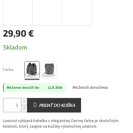
29,90 €
Jednotková
Skladom
cena:
Farba:
Možnosti doručenia
Môžeme doručiť do:
11.8.2026
PRIDAŤ DO KOŠÍKA
Luxusná vybíjaná kabelka v elegantnej čiernej farbe je skutočným
kúskom, ktorý zaujme na každej výnimočnej udalosti.