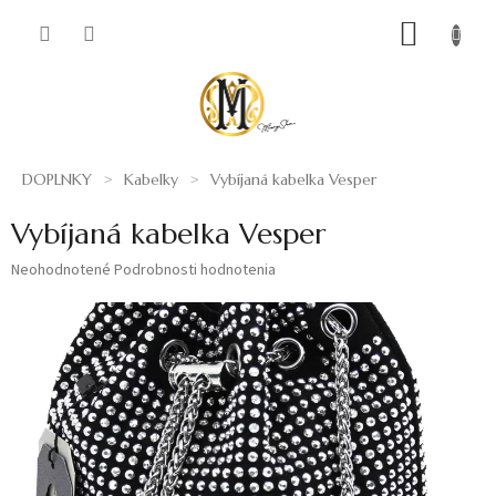
Prejsť
NÁKUP
na
obsah
KOŠÍK
DOPLNKY
Kabelky
Vybíjaná kabelka Vesper
Vybíjaná kabelka Vesper
Priemerné
Neohodnotené
Podrobnosti hodnotenia
hodnotenie
produktu
je
0,0
z
5
hviezdičiek.