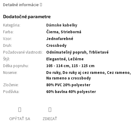
Detailné informácie
Dodatočné parametre
Kategória
:
Dámske kabelky
Farba
:
Čierna, Strieborná
Vzor
:
Jednofarebné
Druh
:
Crossbody
Požadované vlastnosti
:
Odnímateľný popruh, Trblietavé
Štýl
:
Elegantné, Ležérne
Délka popruhu
:
105 - 114 cm, 115 - 125 cm
Nosenie
:
Do ruky, Do ruky aj cez rameno, Cez rameno,
Na rameno a crossbody
Zloženie
:
80% PVC 20% polyester
Podšívka
:
60% bavlna 40% polyester
OPÝTAŤ SA
ZDIEĽAŤ