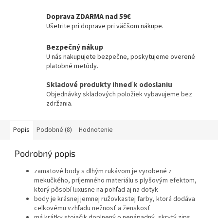
Doprava ZDARMA nad 59€
Ušetrite pri doprave pri väčšom nákupe.
Bezpečný nákup
U nás nakupujete bezpečne, poskytujeme overené
platobné metódy.
Skladové produkty ihneď k odoslaniu
Objednávky skladových položiek vybavujeme bez
zdržania.
Popis
Podobné (8)
Hodnotenie
Podrobný popis
zamatové body s dlhým rukávom je vyrobené z
mekučkého, príjemného materiálu s plyšovým efektom,
ktorý pôsobí luxusne na pohľad aj na dotyk
body je krásnej jemnej ružovkastej farby, ktorá dodáva
celkovému vzhľadu nežnosť a ženskosť
má krátky stojačik doplnený o nenápadný, skrytý zips