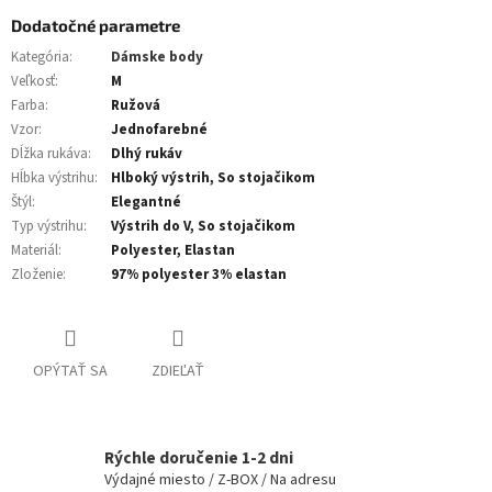
Dodatočné parametre
Kategória
:
Dámske body
Veľkosť
:
M
Farba
:
Ružová
Vzor
:
Jednofarebné
Dĺžka rukáva
:
Dlhý rukáv
Hĺbka výstrihu
:
Hlboký výstrih, So stojačikom
Štýl
:
Elegantné
Typ výstrihu
:
Výstrih do V, So stojačikom
Materiál
:
Polyester, Elastan
Zloženie
:
97% polyester 3% elastan
OPÝTAŤ SA
ZDIEĽAŤ
Rýchle doručenie 1-2 dni
Výdajné miesto / Z-BOX / Na adresu