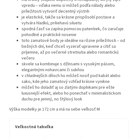
vpredu – vďaka nemu si môžeš podľa nálady alebo
príležitosti vytvoriť decentný výstrih
je elastické, takže sa krásne prispôsobí postave a
vytvára hladkú, priliehavú siluetu
spodná časť sa zapína pomocou patentiek, čo zaručuje
pohodlné a praktické nosenie
toto zamatové body je ideálne na rôzne príležitosti – od
bežných dní, keď chceš vyzerať upravene a cítiť sa
príjemne, až po večerné stretnutia alebo romantickú
večeru
skvele sa kombinuje s džínsami s vysokým pásom,
elegantnými nohavicami či sukňou
v chladnejších dňoch ho môžeš nosiť pod kabát alebo
sako, kde jeho zamatový vzhľad krásne vynikne
môžeš ho doladiť aj so zlatými doplnkami pre ešte
luxusnejší efekt, alebo ho ponechať v minimalistickom
duchu pre jemný, no štýlový look
Výška modelky je 172 cm a má na sebe veľkosť M
Veľkostná tabuľka