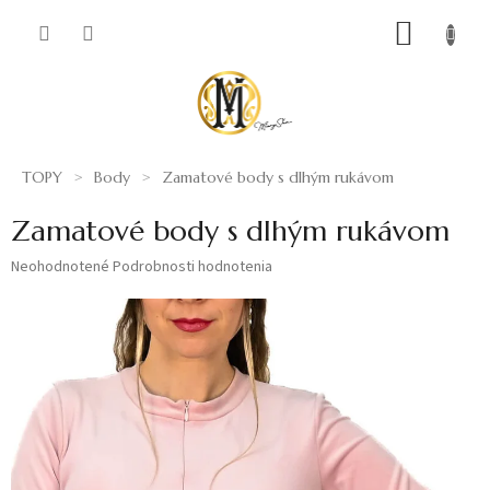
Prejsť
NÁKUP
na
obsah
KOŠÍK
TOPY
Body
Zamatové body s dlhým rukávom
Zamatové body s dlhým rukávom
Priemerné
Neohodnotené
Podrobnosti hodnotenia
hodnotenie
produktu
je
0,0
z
5
hviezdičiek.