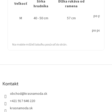
Šírka
Dĺžka rukáva od
Veľkosť
Celk
hrudníka
ramena
po prvý háči
M
40 - 50 cm
57 cm
po posledný 
Na mobile môžeš tabuľku posúvať do strán.
Z
á
p
ä
Kontakt
t
obchod
@
krasnamoda.sk
i
e
+421 917 646 220
krasnamoda.sk