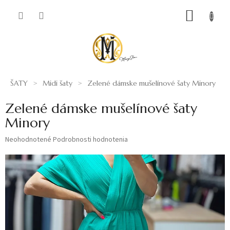
Prejsť
NÁKUP
na
obsah
KOŠÍK
ŠATY
Midi šaty
Zelené dámske mušelínové šaty Minory
Zelené dámske mušelínové šaty
Minory
Priemerné
Neohodnotené
Podrobnosti hodnotenia
hodnotenie
produktu
je
0,0
z
5
hviezdičiek.