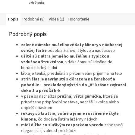
zdržania.
Popis
Podobné (8)
Videá (1)
Hodnotenie
Podrobný popis
zelené dámske mušelínové šaty Minory v nádhernej
sviežej farbe
pôsobia žiarivo, štýlovo a nadčasovo
ušité sú z ultra jemného mušelínu s typickou
vzdušnou štruktúrou
, vďaka čomu sú ideálne do
horúcich letných dní
látka je tenká, priedušná a pritom veľmi príjemná na telo
strih šiat je navrhnutý s dôrazom na ženskosť a
pohodlie – prekladaný výstrih do „V“ krásne zvýrazní
dekolt a predĺži krk
v páse sa nachádza
pružná, všitá gumička
, ktorá sa
prirodzene prispôsobí postave, necháš ju voľne alebo
doplníš opaskom
rukávy sú kratšie, voľné a jemne rozšírené v štýle
kimona
, čo dodáva šatám ležérny nádych
midi dĺžka so slušivým rozparkom vpredu
zabezpečí
eleganciu aj voľnosť pri chôdzi