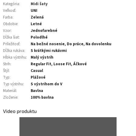
Kategória
:
Midi šaty
Veľkosť
:
UNI
Farba
:
Zelená
Obdobie
:
Letné
Vzor
:
Jednofarebné
Dĺžka šiat
:
Polodlhé
Príležitosť
:
Na bežné nosenie, Do práce, Na dovolenku
Dĺžka rukáva
:
S krátkými rukávmi
Hĺbka výstrihu
:
Malý výstrih
Strih
:
Regular Fit, Loose Fit, Áčkové
Štýl
:
Casual
Typ
:
Plážové
Typ výstrihu
:
S výstrihom do V
Materiál
:
Bavlna
Zloženie
:
100% bavlna
Video produktu