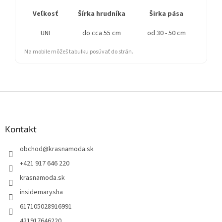
Veľkosť
Šírka hrudníka
Širka pása
Šírk
UNI
do cca 55 cm
od 30 - 50 cm
do c
Na mobile môžeš tabuľku posúvať do strán.
Z
á
p
ä
Kontakt
t
obchod
@
krasnamoda.sk
i
e
+421 917 646 220
krasnamoda.sk
insidemarysha
617105028916991
421917646220