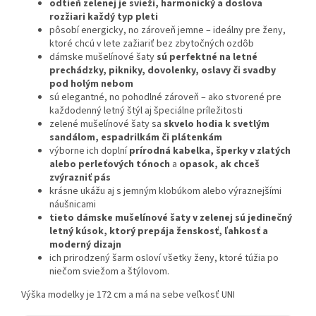
odtieň zelenej je svieži, harmonický a doslova
rozžiari každý typ pleti
pôsobí energicky, no zároveň jemne – ideálny pre ženy,
ktoré chcú v lete zažiariť bez zbytočných ozdôb
dámske mušelínové šaty
sú perfektné na letné
prechádzky, pikniky, dovolenky, oslavy či svadby
pod holým nebom
sú elegantné, no pohodlné zároveň – ako stvorené pre
každodenný letný štýl aj špeciálne príležitosti
zelené mušelínové šaty sa
skvelo hodia k svetlým
sandálom, espadrilkám či plátenkám
výborne ich doplní
prírodná kabelka, šperky v zlatých
alebo perleťových tónoch
a
opasok, ak chceš
zvýrazniť pás
krásne ukážu aj s jemným klobúkom alebo výraznejšími
náušnicami
tieto dámske mušelínové šaty v zelenej sú jedinečný
letný kúsok, ktorý prepája ženskosť, ľahkosť a
moderný dizajn
ich prirodzený šarm osloví všetky ženy, ktoré túžia po
niečom sviežom a štýlovom.
Výška modelky je 172 cm a má na sebe veľkosť UNI