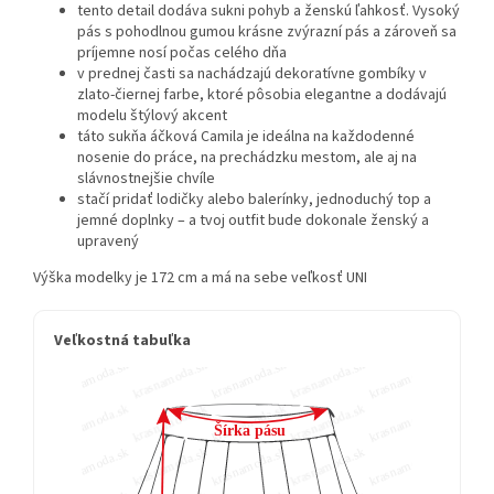
tento detail dodáva sukni pohyb a ženskú ľahkosť. Vysoký
pás s pohodlnou gumou krásne zvýrazní pás a zároveň sa
príjemne nosí počas celého dňa
v prednej časti sa nachádzajú dekoratívne gombíky v
zlato-čiernej farbe, ktoré pôsobia elegantne a dodávajú
modelu štýlový akcent
táto sukňa áčková Camila je ideálna na každodenné
nosenie do práce, na prechádzku mestom, ale aj na
slávnostnejšie chvíle
stačí pridať lodičky alebo balerínky, jednoduchý top a
jemné doplnky – a tvoj outfit bude dokonale ženský a
upravený
Výška modelky je 172 cm a má na sebe veľkosť UNI
Veľkostná tabuľka