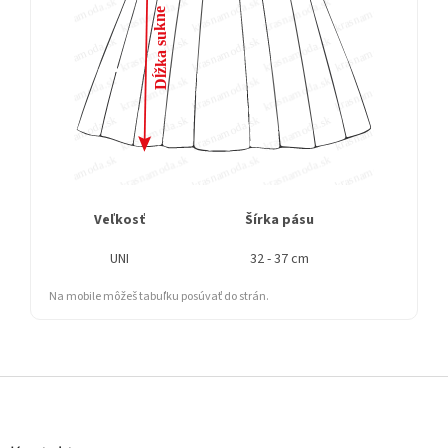
Veľkosť
Šírka pásu
Dĺ
UNI
32 - 37 cm
Na mobile môžeš tabuľku posúvať do strán.
Z
á
p