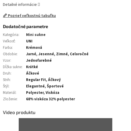
Detailné informácie
📏 Pozrieť veľkostnú tabuľku
Dodatočné parametre
Kategória
:
Mini sukne
Veľkosť
:
UNI
Farba
:
Krémová
Obdobie
:
Jarné, Jesenné, Zimné, Celoročné
Vzor
:
Jednofarebné
Dĺžka sukne
:
Krátké
Druh
:
Áčkové
Strih
:
Regular Fit, Áčkový
Štýl
:
Elegantné, Športové
Materiál
:
Polyester, Viskóza
Zloženie
:
68% viskóza 32% polyester
Video produktu