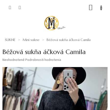
Prejsť
NÁKUP
na
obsah
KOŠÍK
SUKNE
Mini sukne
Béžová sukňa áčková Camila
Béžová sukňa áčková Camila
Priemerné
Neohodnotené
Podrobnosti hodnotenia
hodnotenie
produktu
je
0,0
z
5
hviezdičiek.