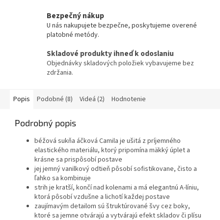
Bezpečný nákup
U nás nakupujete bezpečne, poskytujeme overené
platobné metódy.
Skladové produkty ihneď k odoslaniu
Objednávky skladových položiek vybavujeme bez
zdržania.
Popis
Podobné (8)
Videá (2)
Hodnotenie
Podrobný popis
béžová sukňa áčková Camila je ušitá z príjemného
elastického materiálu, ktorý pripomína mäkký úplet a
krásne sa prispôsobí postave
jej jemný vanilkový odtieň pôsobí sofistikovane, čisto a
ľahko sa kombinuje
strih je kratší, končí nad kolenami a má elegantnú A-líniu,
ktorá pôsobí vzdušne a lichotí každej postave
zaujímavým detailom sú štruktúrované švy cez boky,
ktoré sa jemne otvárajú a vytvárajú efekt skladov či plísu