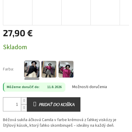
27,90 €
Jednotková
Skladom
cena:
Farba:
Možnosti doručenia
Môžeme doručiť do:
11.8.2026
PRIDAŤ DO KOŠÍKA
Béžová sukňa áčková Camila v farbe krémová z ľahkej viskózy je
štýlový kúsok, ktorý ľahko skombinuješ – ideálny na každý deň.