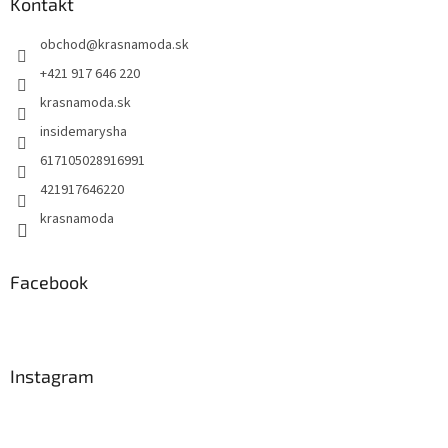
ä
Kontakt
t
obchod
@
krasnamoda.sk
i
e
+421 917 646 220
krasnamoda.sk
insidemarysha
617105028916991
421917646220
krasnamoda
Facebook
Instagram