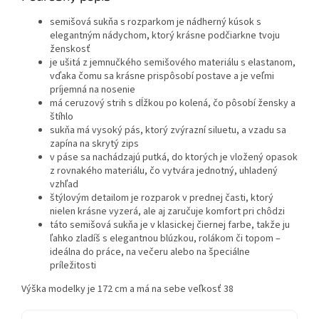
semišová sukňa s rozparkom je nádherný kúsok s
elegantným nádychom, ktorý krásne podčiarkne tvoju
ženskosť
je ušitá z jemnučkého semišového materiálu s elastanom,
vďaka čomu sa krásne prispôsobí postave a je veľmi
príjemná na nosenie
má ceruzový strih s dĺžkou po kolená, čo pôsobí žensky a
štíhlo
sukňa má vysoký pás, ktorý zvýrazní siluetu, a vzadu sa
zapína na skrytý zips
v páse sa nachádzajú putká, do ktorých je vložený opasok
z rovnakého materiálu, čo vytvára jednotný, uhladený
vzhľad
štýlovým detailom je rozparok v prednej časti, ktorý
nielen krásne vyzerá, ale aj zaručuje komfort pri chôdzi
táto semišová sukňa je v klasickej čiernej farbe, takže ju
ľahko zladíš s elegantnou blúzkou, rolákom či topom –
ideálna do práce, na večeru alebo na špeciálne
príležitosti
Výška modelky je 172 cm a má na sebe veľkosť 38