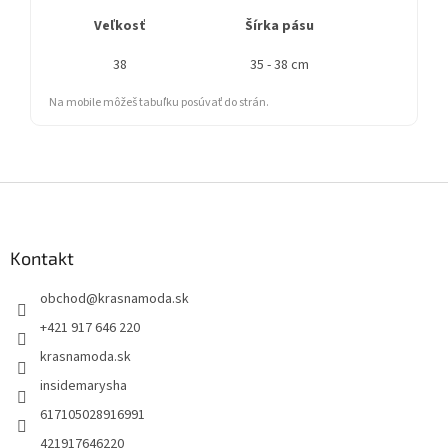
Veľkosť
Šírka pásu
Dĺ
38
35 - 38 cm
Na mobile môžeš tabuľku posúvať do strán.
Z
á
p
ä
Kontakt
t
obchod
@
krasnamoda.sk
i
e
+421 917 646 220
krasnamoda.sk
insidemarysha
617105028916991
421917646220