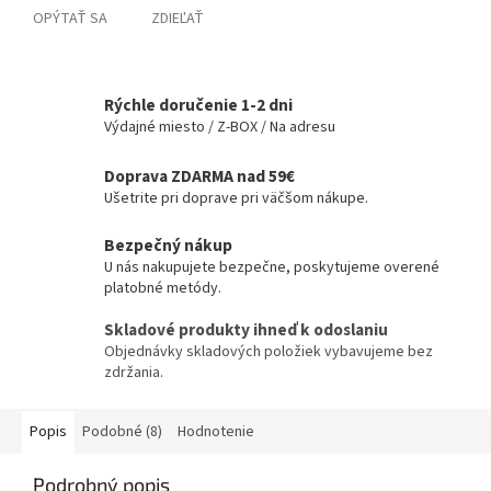
OPÝTAŤ SA
ZDIEĽAŤ
Rýchle doručenie 1-2 dni
Výdajné miesto / Z-BOX / Na adresu
Doprava ZDARMA nad 59€
Ušetrite pri doprave pri väčšom nákupe.
Bezpečný nákup
U nás nakupujete bezpečne, poskytujeme overené
platobné metódy.
Skladové produkty ihneď k odoslaniu
Objednávky skladových položiek vybavujeme bez
zdržania.
Popis
Podobné (8)
Hodnotenie
Podrobný popis