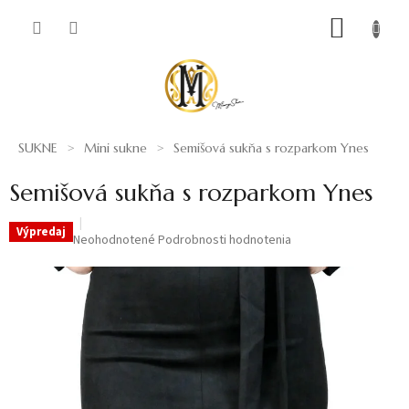
Prejsť
NÁKUP
na
obsah
KOŠÍK
SUKNE
Mini sukne
Semišová sukňa s rozparkom Ynes
Semišová sukňa s rozparkom Ynes
Výpredaj
Priemerné
Neohodnotené
Podrobnosti hodnotenia
hodnotenie
produktu
je
0,0
z
5
hviezdičiek.