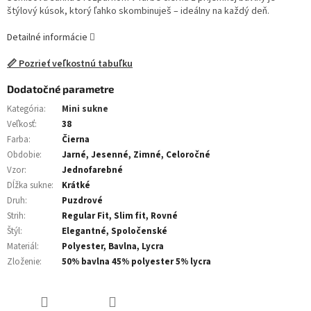
štýlový kúsok, ktorý ľahko skombinuješ – ideálny na každý deň.
Detailné informácie
📏 Pozrieť veľkostnú tabuľku
Dodatočné parametre
Kategória
:
Mini sukne
Veľkosť
:
38
Farba
:
Čierna
Obdobie
:
Jarné, Jesenné, Zimné, Celoročné
Vzor
:
Jednofarebné
Dĺžka sukne
:
Krátké
Druh
:
Puzdrové
Strih
:
Regular Fit, Slim fit, Rovné
Štýl
:
Elegantné, Spoločenské
Materiál
:
Polyester, Bavlna, Lycra
Zloženie
:
50% bavlna 45% polyester 5% lycra