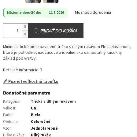
Možnosti doručenia
Môžeme doručiť do:
11.8.2026
PRIDAŤ DO KOŠÍKA
Minimalistické biele bavlnené tričko s dlhým rukávom Ele s elastanom,
ktoré je pohodlné, nadčasové a ideálne ako samostatný kúsok aj
základ pod vrstvy.
Detailné informácie
📏 Pozrieť veľkostnú tabuľku
Dodatočné parametre
Kategória
:
Tričká s dlhým rukávom
Veľkosť
:
UNI
Farba
:
Biela
Obdobie
:
Celoročné
Vzor
:
Jednofarebné
Dĺžka rukáva
:
Dlhý rukáv