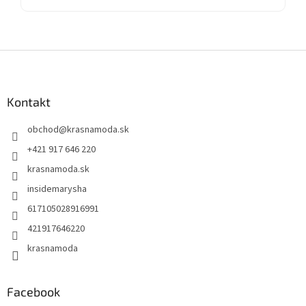
Z
á
p
ä
Kontakt
t
obchod
@
krasnamoda.sk
i
e
+421 917 646 220
krasnamoda.sk
insidemarysha
617105028916991
421917646220
krasnamoda
Facebook