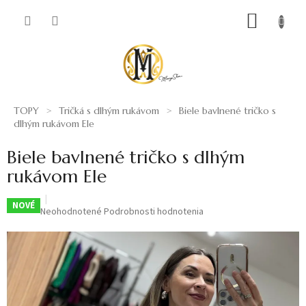
Prejsť
NÁKUP
na
obsah
KOŠÍK
TOPY
Tričká s dlhým rukávom
Biele bavlnené tričko s
dlhým rukávom Ele
Biele bavlnené tričko s dlhým
rukávom Ele
NOVÉ
Priemerné
Neohodnotené
Podrobnosti hodnotenia
hodnotenie
produktu
je
0,0
z
5
hviezdičiek.