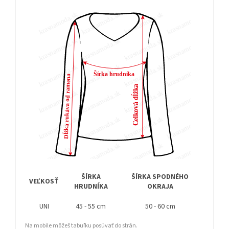
ŠÍRKA
ŠÍRKA SPODNÉHO
DĹŽ
VEĽKOSŤ
HRUDNÍKA
OKRAJA
RUK
UNI
45 - 55 cm
50 - 60 cm
60 
Na mobile môžeš tabuľku posúvať do strán.