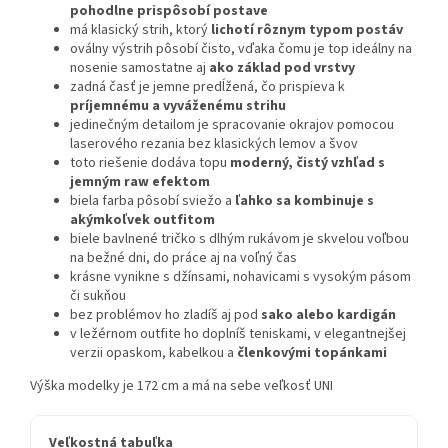
pohodlne prispôsobí postave
má klasický strih, ktorý
lichotí rôznym typom postáv
oválny výstrih pôsobí čisto, vďaka čomu je top ideálny na
nosenie samostatne aj
ako základ pod vrstvy
zadná časť je jemne predĺžená, čo prispieva k
príjemnému a vyváženému strihu
jedinečným detailom je spracovanie okrajov pomocou
laserového rezania bez klasických lemov a švov
toto riešenie dodáva topu
moderný, čistý vzhľad s
jemným raw efektom
biela farba pôsobí sviežo a
ľahko sa kombinuje s
akýmkoľvek outfitom
biele bavlnené tričko s dlhým rukávom je skvelou voľbou
na bežné dni, do práce aj na voľný čas
krásne vynikne s džínsami, nohavicami s vysokým pásom
či sukňou
bez problémov ho zladíš aj pod
sako alebo kardigán
v ležérnom outfite ho doplníš teniskami, v elegantnejšej
verzii opaskom, kabelkou a
členkovými topánkami
Výška modelky je 172 cm a má na sebe veľkosť UNI
Veľkostná tabuľka