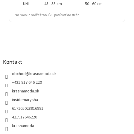
UNI
45 - 55 cm
50 - 60 cm
60 
Na mobile môžeš tabuľku posúvať do strán.
Z
á
p
ä
Kontakt
t
obchod
@
krasnamoda.sk
i
e
+421 917 646 220
krasnamoda.sk
insidemarysha
617105028916991
421917646220
krasnamoda