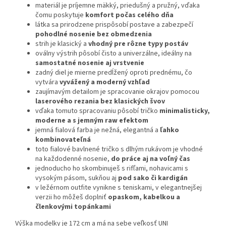
materiál je príjemne mäkký, priedušný a pružný, vďaka
čomu poskytuje
komfort počas celého dňa
látka sa prirodzene prispôsobí postave a zabezpečí
pohodlné nosenie bez obmedzenia
strih je klasický a
vhodný pre rôzne typy postáv
oválny výstrih pôsobí čisto a univerzálne, ideálny na
samostatné nosenie aj vrstvenie
zadný diel je mierne predĺžený oproti prednému, čo
vytvára
vyvážený a moderný vzhľad
zaujímavým detailom je spracovanie okrajov pomocou
laserového rezania bez klasických švov
vďaka tomuto spracovaniu pôsobí tričko
minimalisticky,
moderne a s jemným raw efektom
jemná fialová farba je nežná, elegantná a
ľahko
kombinovateľná
toto fialové bavlnené tričko s dlhým rukávom je vhodné
na každodenné nosenie,
do práce aj na voľný čas
jednoducho ho skombinuješ s rifľami, nohavicami s
vysokým pásom, sukňou aj
pod sako či kardigán
v ležérnom outfite vynikne s teniskami, v elegantnejšej
verzii ho môžeš doplniť
opaskom, kabelkou a
členkovými topánkami
Výška modelky je 172 cm a má na sebe veľkosť UNI