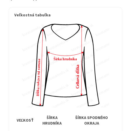
Veľkostná tabuľka
ŠÍRKA
ŠÍRKA SPODNÉHO
DĹŽ
VEĽKOSŤ
HRUDNÍKA
OKRAJA
RUK