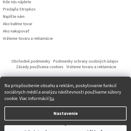
Kde nás nájdete
Predajňa Stropkov
Napíšte nám
Ako balíme tovar
Ako nakupovať
Vrátenie tovaru a reklamácie
Obchodné podmienky
Podmienky ochrany osobných údajov
Zásady používania cookies
Vrátenie tovaru a reklamácie
Tvorba eshopu a SEO optimalizácia
Na prispôsobenie obsahu a reklám, poskytovanie funkcií
sociálnych médií a analýzu návštevnosti používame súbory
cookie. Viac informácií
tu
.
Vytvoril Shoptet
Nastavenie
Copyright 2026
Krásna móda
. Všetky práva vyhradené.
Upraviť