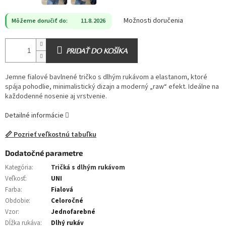
Možnosti doručenia
Môžeme doručiť do:
11.8.2026
PRIDAŤ DO KOŠÍKA
Jemne fialové bavlnené tričko s dlhým rukávom a elastanom, ktoré
spája pohodlie, minimalistický dizajn a moderný „raw“ efekt. Ideálne na
každodenné nosenie aj vrstvenie.
Detailné informácie
📏 Pozrieť veľkostnú tabuľku
Dodatočné parametre
Kategória
:
Tričká s dlhým rukávom
Veľkosť
:
UNI
Farba
:
Fialová
Obdobie
:
Celoročné
Vzor
:
Jednofarebné
Dĺžka rukáva
:
Dlhý rukáv