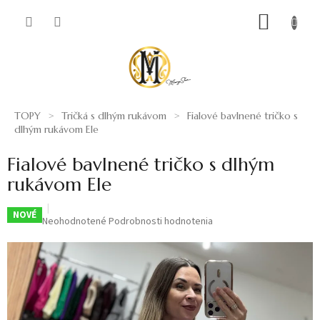
Prejsť
NÁKUP
na
obsah
KOŠÍK
TOPY
Tričká s dlhým rukávom
Fialové bavlnené tričko s
dlhým rukávom Ele
Fialové bavlnené tričko s dlhým
rukávom Ele
NOVÉ
Priemerné
Neohodnotené
Podrobnosti hodnotenia
hodnotenie
produktu
je
0,0
z
5
hviezdičiek.