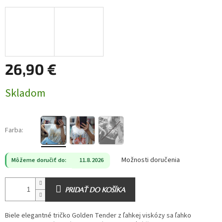
26,90 €
Jednotková
Skladom
cena:
Farba:
Možnosti doručenia
Môžeme doručiť do:
11.8.2026
PRIDAŤ DO KOŠÍKA
Biele elegantné tričko Golden Tender z ľahkej viskózy sa ľahko