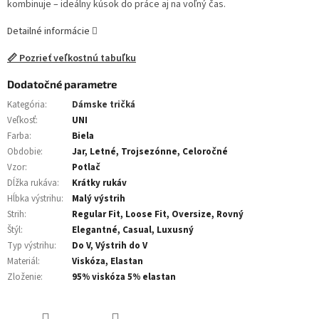
kombinuje – ideálny kúsok do práce aj na voľný čas.
Detailné informácie
📏 Pozrieť veľkostnú tabuľku
Dodatočné parametre
Kategória
:
Dámske tričká
Veľkosť
:
UNI
Farba
:
Biela
Obdobie
:
Jar, Letné, Trojsezónne, Celoročné
Vzor
:
Potlač
Dĺžka rukáva
:
Krátky rukáv
Hĺbka výstrihu
:
Malý výstrih
Strih
:
Regular Fit, Loose Fit, Oversize, Rovný
Štýl
:
Elegantné, Casual, Luxusný
Typ výstrihu
:
Do V, Výstrih do V
Materiál
:
Viskóza, Elastan
Zloženie
:
95% viskóza 5% elastan