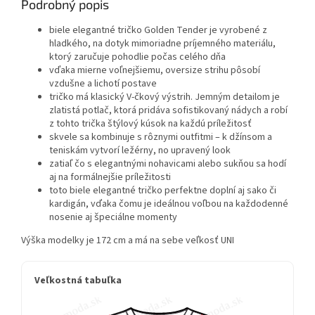
Podrobný popis
biele elegantné tričko Golden Tender je vyrobené z
hladkého, na dotyk mimoriadne príjemného materiálu,
ktorý zaručuje pohodlie počas celého dňa
vďaka mierne voľnejšiemu, oversize strihu pôsobí
vzdušne a lichotí postave
tričko má klasický V-čkový výstrih. Jemným detailom je
zlatistá potlač, ktorá pridáva sofistikovaný nádych a robí
z tohto trička štýlový kúsok na každú príležitosť
skvele sa kombinuje s rôznymi outfitmi – k džínsom a
teniskám vytvorí ležérny, no upravený look
zatiaľ čo s elegantnými nohavicami alebo sukňou sa hodí
aj na formálnejšie príležitosti
toto biele elegantné tričko perfektne doplní aj sako či
kardigán, vďaka čomu je ideálnou voľbou na každodenné
nosenie aj špeciálne momenty
Výška modelky je 172 cm a má na sebe veľkosť UNI
Veľkostná tabuľka