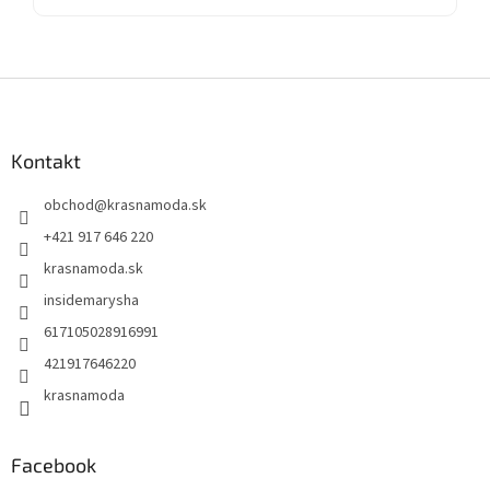
Z
á
p
ä
Kontakt
t
obchod
@
krasnamoda.sk
i
e
+421 917 646 220
krasnamoda.sk
insidemarysha
617105028916991
421917646220
krasnamoda
Facebook