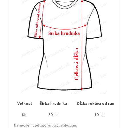
Veľkosť
Šírka hrudníka
Dĺžka rukáva od ramena
UNI
50 cm
10 cm
Na mobile môžeš tabuľku posúvať do strán.