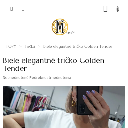
Prejsť
NÁKUP
na
obsah
KOŠÍK
TOPY
Tričká
Biele elegantné tričko Golden Tender
Biele elegantné tričko Golden
Tender
Priemerné
Neohodnotené
Podrobnosti hodnotenia
hodnotenie
produktu
je
0,0
z
5
hviezdičiek.